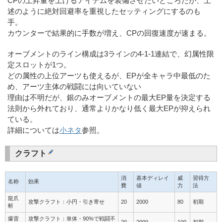
CPの上昇量を上げるアイテムを装備させたいところだが、上
述のように絶対回避率を重視したセッティングにするのも
手。
カウンターで結果的に手数が増え、CPの回復速度が速まる。
オーブメントのライン構成は3ラインの4-1-1連結で、幻属性限
定スロットが1つ。
どの属性の上位アーツも使えるが、EPが全キャラ中最低のた
め、アーツ主体の戦闘には向いていない
理由は不明だが、銀のみオーブメントの最大EP量を決定する
法則から外れており、通常よりかなり低く最大EPが抑えられ
ている。
詳細については
小ネタ
参照。
クラフト
消
基本ディレイ
威
習得方
名称
効果
費
値
力
法
龍爪
攻撃クラフト：小円・引き寄せ
20
2000
80
初期
斬
爆雷
攻撃クラフト：単体・90%で戦闘不