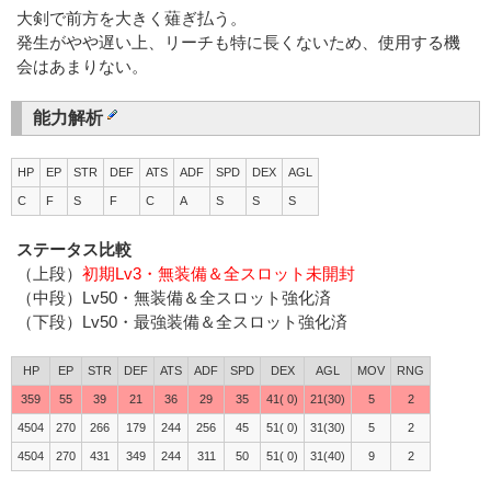
大剣で前方を大きく薙ぎ払う。
発生がやや遅い上、リーチも特に長くないため、使用する機
会はあまりない。
能力解析
HP
EP
STR
DEF
ATS
ADF
SPD
DEX
AGL
C
F
S
F
C
A
S
S
S
ステータス比較
（上段）
初期Lv3・無装備＆全スロット未開封
（中段）Lv50・無装備＆全スロット強化済
（下段）Lv50・最強装備＆全スロット強化済
HP
EP
STR
DEF
ATS
ADF
SPD
DEX
AGL
MOV
RNG
359
55
39
21
36
29
35
41( 0)
21(30)
5
2
4504
270
266
179
244
256
45
51( 0)
31(30)
5
2
4504
270
431
349
244
311
50
51( 0)
31(40)
9
2