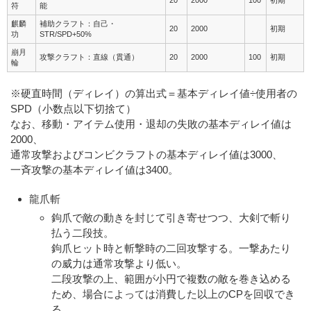
20
2000
100
初期
符
能
麒麟
補助クラフト：自己・
20
2000
初期
功
STR/SPD+50%
崩月
攻撃クラフト：直線（貫通）
20
2000
100
初期
輪
※硬直時間（ディレイ）の算出式＝基本ディレイ値÷使用者の
SPD（小数点以下切捨て）
なお、移動・アイテム使用・退却の失敗の基本ディレイ値は
2000、
通常攻撃およびコンビクラフトの基本ディレイ値は3000、
一斉攻撃の基本ディレイ値は3400。
龍爪斬
鉤爪で敵の動きを封じて引き寄せつつ、大剣で斬り
払う二段技。
鉤爪ヒット時と斬撃時の二回攻撃する。一撃あたり
の威力は通常攻撃より低い。
二段攻撃の上、範囲が小円で複数の敵を巻き込める
ため、場合によっては消費した以上のCPを回収でき
る。