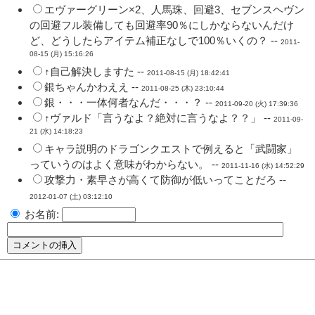
エヴァーグリーン×2、人馬珠、回避3、セブンスヘヴン
の回避フル装備しても回避率90％にしかならないんだけ
ど、どうしたらアイテム補正なしで100％いくの？ --
2011-
08-15 (月) 15:16:26
↑自己解決しますた --
2011-08-15 (月) 18:42:41
銀ちゃんかわええ --
2011-08-25 (木) 23:10:44
銀・・・一体何者なんだ・・・？ --
2011-09-20 (火) 17:39:36
↑ヴァルド「言うなよ？絶対に言うなよ？？」 --
2011-09-
21 (水) 14:18:23
キャラ説明のドラゴンクエストで例えると「武闘家」
っていうのはよく意味がわからない。 --
2011-11-16 (水) 14:52:29
攻撃力・素早さが高くて防御が低いってことだろ --
2012-01-07 (土) 03:12:10
お名前: