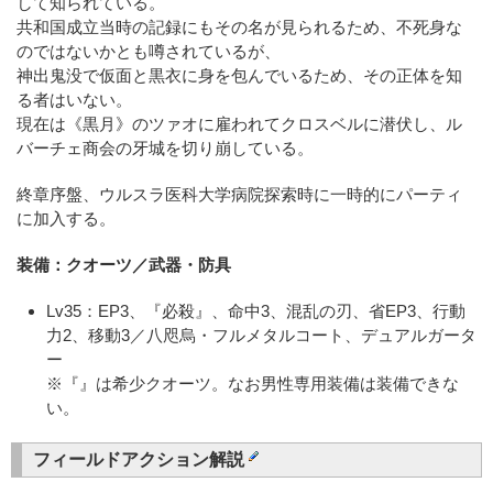
して知られている。
共和国成立当時の記録にもその名が見られるため、不死身な
のではないかとも噂されているが、
神出鬼没で仮面と黒衣に身を包んでいるため、その正体を知
る者はいない。
現在は《黒月》のツァオに雇われてクロスベルに潜伏し、ル
バーチェ商会の牙城を切り崩している。
終章序盤、ウルスラ医科大学病院探索時に一時的にパーティ
に加入する。
装備：クオーツ／武器・防具
Lv35：EP3、『必殺』、命中3、混乱の刃、省EP3、行動
力2、移動3／八咫烏・フルメタルコート、デュアルガータ
ー
※『』は希少クオーツ。なお男性専用装備は装備できな
い。
フィールドアクション解説