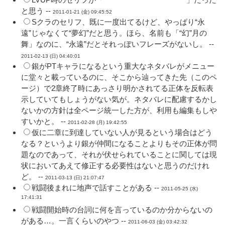
と思う --
2011-01-21 (金) 09:45:52
Sクラのセリフ、既に一度出てるけど、やっぱり“永
遠”じゃなくて“夢幻”だと思う。ほら、名前も「“幻”月の
舞」なのに、“永遠”だとそれっぽいフレーズがないし。 --
2011-02-13 (日) 04:40:01
銀がPTキャラになるという重大なネタバレがメニュー
に堂々と載っているのに、そこから辿ってきた先（このペ
ージ）で2章終了時にあっさり明かされてる正体を反転表
示していてもしょうがない気が。ネタバレに配慮するかし
ないかの方針は全ページ統一した方が、利用も編集もしや
すいかと。 --
2011-02-28 (月) 19:42:55
仮に二章に到達していない人が見るという場合はどう
なる？というより銀が仲間になることよりもその正体が問
題なのであって、それが伏せられていることに関しては現
状においてあえて修正する必要性はないと思うのだけれ
ど。 --
2011-03-13 (日) 21:07:47
戦闘後まれに地声で話すことがある --
2011-05-25 (水)
17:41:31
戦闘開始時の台詞に何を言っているのか分からないの
がある…。一言くらいのやつ --
2011-06-03 (金) 03:42:32