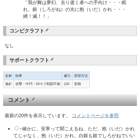
「我が舞は夢幻、去り逝く者への手向け・・・眠
れ、銀（しろがね）の光に抱（いだ）かれ・・・
縛！滅！！」
コンビクラフト
なし
サポートクラフト
名称
効果
威力
習得方法
鬼針
攻撃・中円・50％で戦闘不能
120
初期
コメント
最新の20件を表示しています。
コメントページを参照
↑確かに、安寧って聞こえるね、ただ、抱（いだ）かれ
てじゃなく、抱（いだ）かれ、白銀も銀でしろがねでいい