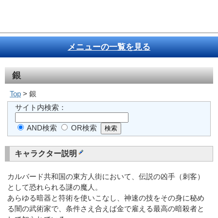
メニューの一覧を見る
銀
Top
> 銀
サイト内検索：
AND検索
OR検索
キャラクター説明
カルバード共和国の東方人街において、伝説の凶手（刺客）
として恐れられる謎の魔人。
あらゆる暗器と符術を使いこなし、神速の技をその身に秘め
る闇の武術家で、条件さえ合えば金で雇える最高の暗殺者と