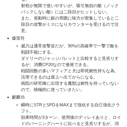
射程が無限で使いやすいが、吸引無効の敵（ノック
バックしない敵）には二段目がヒットしない。
また、発動時に銀の周囲に味方が密集していると二
段目の攻撃がミスになりカウンターを受けるので注
意。
爆雷符
威力は通常攻撃並だが、90%の高確率で一撃で敵を
戦闘不能にする。
ダドリーのジャッジバレットと比較すると見劣りす
るが、消費CP20なので連発できる。
戦闘回数の多いマフィアと犬は即死耐性持ちな為、
活用できるのは屋上へ出てからになる。
病院の研究棟に出現する魔獣は耐性を持っていない
ので、積極的に使っていきたい。
麒麟功
瞬時にSTRとSPDをMAXまで強化する自己強化クラ
フト。
効果時間が3ターン、使用後のディレイありと、ロイ
ドのバーニングハートに比べると見劣りするが、消