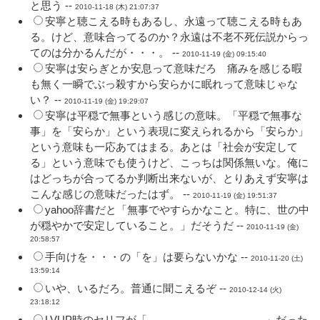
と思う --
2010-11-18 (木) 21:07:37
安寧と聴こえる時もあるし、永遠って聴こえる時もあ
る。けど、意味合ってるのか？永遠は不老不死伝説からっ
てのは分かるんだが・・・。 --
2010-11-19 (金) 09:15:40
安寧は安らぎとか安息って意味だろ 痛みを感じる暇
も無く一瞬でぶっ殺すから安らかに眠れって意味じゃな
い？ --
2010-11-19 (金) 19:29:07
安寧は平穏で無事という感じの意味。「平穏で無事な
事」を「安らか」という表現に変えられるから「安らか」
という意味も一応あてはまる。あとは「社会が安定して
る」という意味でも使うけど、こっちは関係無いな。俺に
はどっちが合ってるか判断出来ないが、とりあえず安寧は
こんな感じの意味だったはず。 --
2010-11-19 (金) 19:51:37
yahoo辞書だと「無事でやすらかなこと。特に、世の中
が穏やかで安定していること。」だそうだ --
2010-11-19 (金)
20:58:57
手向けを・・・の「を」は要らないかな --
2010-11-20 (土)
13:59:14
いや、いるだろ。普通に聞こえるぞ --
2010-12-14 (火)
23:18:12
LVUP時のセリフが「
バレてない・・・よね。
」だった