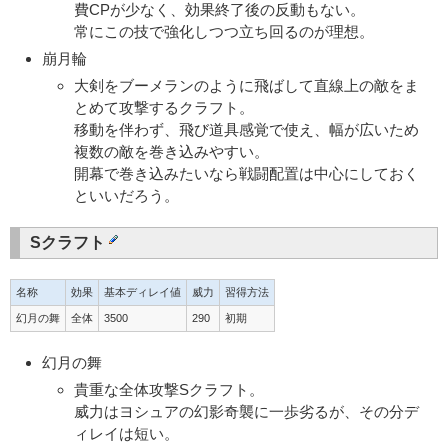
費CPが少なく、効果終了後の反動もない。
常にこの技で強化しつつ立ち回るのが理想。
崩月輪
大剣をブーメランのように飛ばして直線上の敵をま
とめて攻撃するクラフト。
移動を伴わず、飛び道具感覚で使え、幅が広いため
複数の敵を巻き込みやすい。
開幕で巻き込みたいなら戦闘配置は中心にしておく
といいだろう。
Sクラフト
名称
効果
基本ディレイ値
威力
習得方法
幻月の舞
全体
3500
290
初期
幻月の舞
貴重な全体攻撃Sクラフト。
威力はヨシュアの幻影奇襲に一歩劣るが、その分デ
ィレイは短い。