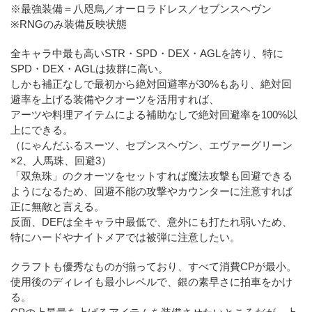
※最強装備＝八咫烏／オーロラドレス／セブンスヘヴン
※RNGのみ装備反映状態
全キャラ中最も高いSTR・SPD・DEX・AGLを誇り、特に
SPD・DEX・AGLは抜群に高い。
しかも補正なしで最初から絶対回避率が30%もあり、絶対回
避率を上げる装備やクオーツを活用すれば、
アーツや料理アイテムによる補助なしで絶対回避率を100%以
上にできる。
（にゃんだふるスーツ、セブンスヘヴン、エヴァーグリーン
×2、人馬珠、回避3）
「双魚珠」のクオーツをセットすれば魔法攻撃も回避できる
ようになるため、回避不能の攻撃やカウンターに注意すれば
正に無敵と言える。
反面、DEFは全キャラ中最低で、意外にも打たれ弱いため、
特にハードやナイトメアでは被弾に注意したい。
クラフトも優秀なものが揃っており、すべて消費CPが最小。
使用後のディレイも最小レベルで、銀の素早さに拍車をかけ
る。