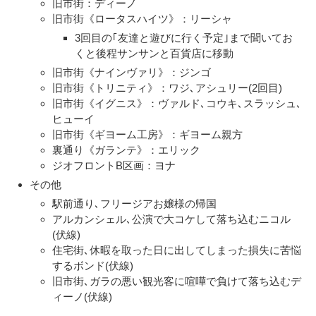
旧市街：ディーノ
旧市街《ロータスハイツ》：リーシャ
3回目の｢友達と遊びに行く予定｣まで聞いてお
くと後程サンサンと百貨店に移動
旧市街《ナインヴァリ》：ジンゴ
旧市街《トリニティ》：ワジ､アシュリー(2回目)
旧市街《イグニス》：ヴァルド､コウキ､スラッシュ､
ヒューイ
旧市街《ギヨーム工房》：ギヨーム親方
裏通り《ガランテ》：エリック
ジオフロントB区画：ヨナ
その他
駅前通り､フリージアお嬢様の帰国
アルカンシェル､公演で大コケして落ち込むニコル
(伏線)
住宅街､休暇を取った日に出してしまった損失に苦悩
するボンド(伏線)
旧市街､ガラの悪い観光客に喧嘩で負けて落ち込むデ
ィーノ(伏線)