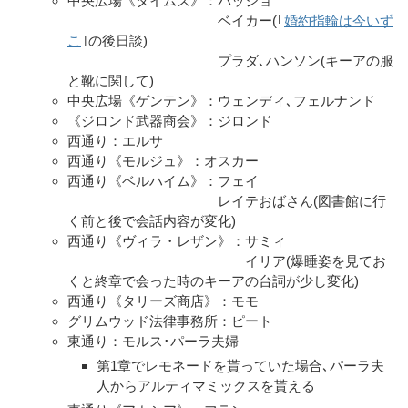
中央広場《タイムズ》：バッジョ
ベイカー(｢
婚約指輪は今いず
こ
｣の後日談)
プラダ､ハンソン(キーアの服
と靴に関して)
中央広場《ゲンテン》：ウェンディ､フェルナンド
《ジロンド武器商会》：ジロンド
西通り：エルサ
西通り《モルジュ》：オスカー
西通り《ベルハイム》：フェイ
レイテおばさん(図書館に行
く前と後で会話内容が変化)
西通り《ヴィラ・レザン》：サミィ
イリア(爆睡姿を見てお
くと終章で会った時のキーアの台詞が少し変化)
西通り《タリーズ商店》：モモ
グリムウッド法律事務所：ピート
東通り：モルス･パーラ夫婦
第1章でレモネードを貰っていた場合､パーラ夫
人からアルティマミックスを貰える