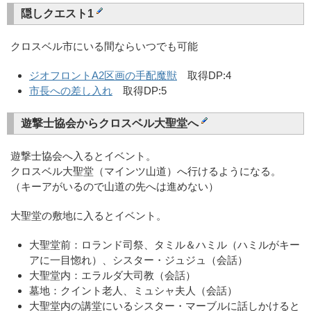
隠しクエスト1
クロスベル市にいる間ならいつでも可能
ジオフロントA2区画の手配魔獣
取得DP:4
市長への差し入れ
取得DP:5
遊撃士協会からクロスベル大聖堂へ
遊撃士協会へ入るとイベント。
クロスベル大聖堂（マインツ山道）へ行けるようになる。
（キーアがいるので山道の先へは進めない）
大聖堂の敷地に入るとイベント。
大聖堂前：ロランド司祭、タミル＆ハミル（ハミルがキー
アに一目惚れ）、シスター・ジュジュ（会話）
大聖堂内：エラルダ大司教（会話）
墓地：クイント老人、ミュシャ夫人（会話）
大聖堂内の講堂にいるシスター・マーブルに話しかけると