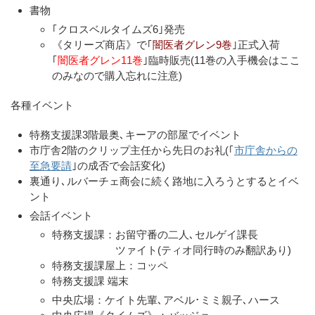
書物
｢クロスベルタイムズ6｣発売
《タリーズ商店》で｢
闇医者グレン9巻
｣正式入荷
｢
闇医者グレン11巻
｣臨時販売(11巻の入手機会はここ
のみなので購入忘れに注意)
各種イベント
特務支援課3階最奥､キーアの部屋でイベント
市庁舎2階のクリップ主任から先日のお礼(｢
市庁舎からの
至急要請
｣の成否で会話変化)
裏通り､ルバーチェ商会に続く路地に入ろうとするとイベ
ント
会話イベント
特務支援課：お留守番の二人､セルゲイ課長
ツァイト(ティオ同行時のみ翻訳あり)
特務支援課屋上：コッペ
特務支援課 端末
中央広場：ケイト先輩､アベル･ミミ親子､ハース