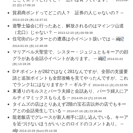
2013-09-
22 (日) 17:09:16
貿易商ボンドってどこの人？ 証券の人じゃないの？ --
2013-10-24 (木) 14:37:41
遊撃士協会に行ったあと、解放されるのはマインツ山道
（北口）じゃない？ --
2013-12-10 (火) 00:59:36
住宅街のレクターとの遭遇は小イベント扱いでは --
alp
?
2014-01-01 (水) 12:48:39
マリアベル大聖堂で、シスター・ジュジュともキーアの顔
グラがある会話小イベントがあります。 --
alp
?
2014-01-01
(水) 13:18:26
DＰポイントが282ではなく281なんですが、全部の支援要
請と追加ポイントも全部攻略を見てやったんですが、これ
でランク1にはなりますか？ -- ギルティ
2014-03-11 (火) 23:33:56
東通りのモルスとパーラ夫婦と会話あり、パーラ婦人にア
ルティマミックスもらえる --
2014-05-10 (六) 10:04:48
タイムズの店はとりあえず2階の宝石店以外の店でもキー
アとの会話発生している --
2014-07-16 (水) 23:38:44
龍老飯店でグレースが新人相手に話し込んでいる。キーア
を近づけないほうがいいとのロイドのコメントあり。 --
alp
2014-10-26 (Sun) 05:14:38