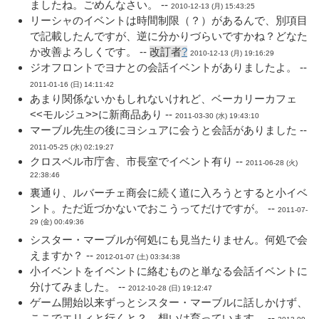
ましたね。ごめんなさい。 --
2010-12-13 (月) 15:43:25
リーシャのイベントは時間制限（？）があるんで、別項目
で記載したんですが、逆に分かりづらいですかね？どなた
か改善よろしくです。 --
改訂者
?
2010-12-13 (月) 19:16:29
ジオフロントでヨナとの会話イベントがありましたよ。 --
2011-01-16 (日) 14:11:42
あまり関係ないかもしれないけれど、ベーカリーカフェ
<<モルジュ>>に新商品あり --
2011-03-30 (水) 19:43:10
マーブル先生の後にヨシュアに会うと会話がありました --
2011-05-25 (水) 02:19:27
クロスベル市庁舎、市長室でイベント有り --
2011-06-28 (火)
22:38:46
裏通り、ルバーチェ商会に続く道に入ろうとすると小イベ
ント。ただ近づかないでおこうってだけですが。 --
2011-07-
29 (金) 00:49:36
シスター・マーブルが何処にも見当たりません。何処で会
えますか？ --
2012-01-07 (土) 03:34:38
小イベントをイベントに絡むものと単なる会話イベントに
分けてみました。 --
2012-10-28 (日) 19:12:47
ゲーム開始以来ずっとシスター・マーブルに話しかけず、
ここでエリィと行くと？ 想いは育っています。 --