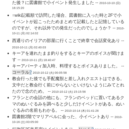
た後？に図書館で小イベント発生しました --
2010-10-10 (日)
16:15:20
↑wiki記載順で訪問した場合、図書館に入った時と2Fで小
イベントが起こったためまとめて記載したと記憶している
のですが、それ以外での発生だったのでしょうか？ --
2010-
10-11 (月) 02:14:02
西通りのイリアの部屋に行くことで終章で会話変化あり --
2010-10-11 (月) 02:40:03
キーアを連れたまま釣りをするとキーアのボイスが聞けま
す --
2010-10-11 (月) 18:40:47
キーアパーティ加入時、料理するとボイスありました。 --
コーラル
?
2010-10-12 (火) 00:05:58
教会行った後でも手配魔獣と差し入れクエストはできる。
文中だと教会行く前にやらないといけないようにみてとれ
たので念のため。 --
2010-10-12 (火) 15:15:56
フランとの会話の他にも、フランのベッドに置いてあるク
マのぬいぐるみを調べると少しだけイベントがある。ぬい
ぐるみの名前もわかる。 --
2010-10-14 (木) 01:41:26
図書館2階でマリアベルに会った、小イベントあり --
2010-
10-16 (土) 03:05:00