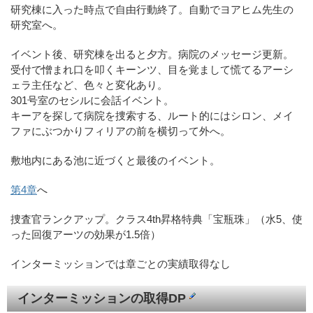
研究棟に入った時点で自由行動終了。自動でヨアヒム先生の
研究室へ。
イベント後、研究棟を出ると夕方。病院のメッセージ更新。
受付で憎まれ口を叩くキーンツ、目を覚まして慌てるアーシ
ェラ主任など、色々と変化あり。
301号室のセシルに会話イベント。
キーアを探して病院を捜索する、ルート的にはシロン、メイ
ファにぶつかりフィリアの前を横切って外へ。
敷地内にある池に近づくと最後のイベント。
第4章
へ
捜査官ランクアップ。クラス4th昇格特典「宝瓶珠」（水5、使
った回復アーツの効果が1.5倍）
インターミッションでは章ごとの実績取得なし
インターミッションの取得DP