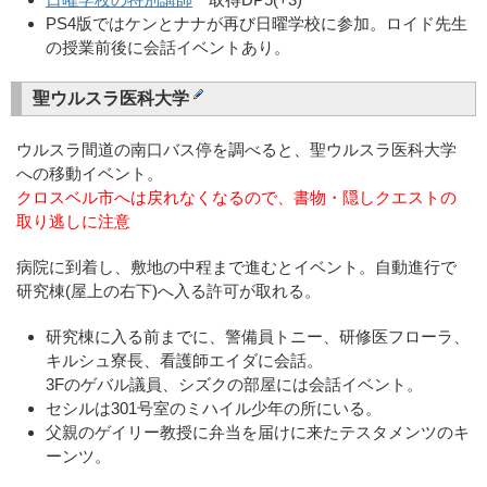
PS4版ではケンとナナが再び日曜学校に参加。ロイド先生
の授業前後に会話イベントあり。
聖ウルスラ医科大学
ウルスラ間道の南口バス停を調べると、聖ウルスラ医科大学
への移動イベント。
クロスベル市へは戻れなくなるので、書物・隠しクエストの
取り逃しに注意
病院に到着し、敷地の中程まで進むとイベント。自動進行で
研究棟(屋上の右下)へ入る許可が取れる。
研究棟に入る前までに、警備員トニー、研修医フローラ、
キルシュ寮長、看護師エイダに会話。
3Fのゲバル議員、シズクの部屋には会話イベント。
セシルは301号室のミハイル少年の所にいる。
父親のゲイリー教授に弁当を届けに来たテスタメンツのキ
ーンツ。