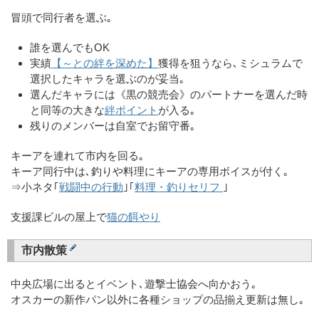
冒頭で同行者を選ぶ｡
誰を選んでもOK
実績
【～との絆を深めた】
獲得を狙うなら､ミシュラムで
選択したキャラを選ぶのが妥当｡
選んだキャラには《黒の競売会》のパートナーを選んだ時
と同等の大きな
絆ポイント
が入る｡
残りのメンバーは自室でお留守番｡
キーアを連れて市内を回る｡
キーア同行中は､釣りや料理にキーアの専用ボイスが付く｡
⇒小ネタ｢
戦闘中の行動
｣｢
料理・釣りセリフ
｣
支援課ビルの屋上で
猫の餌やり
市内散策
中央広場に出るとイベント､遊撃士協会へ向かおう｡
オスカーの新作パン以外に各種ショップの品揃え更新は無し｡