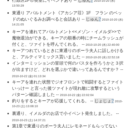
行政区2F市長室にイベントあり --
じゅん
?
2010-10-20 (水)
13:50:29
東通り アパルトメント《アカシア荘》1F フラン のベッ
ドのぬいぐるみお調べると会話あり --
じゅん
?
2010-10-20 (水)
14:21:05
キーアを連れてアパルトメント<<メゾン・イメルダ>>で
魔物退治ができる。キーアの順番の時にチームラッシュが
付くと、ツァイトを呼んでくれる。 --
2010-10-20 (水) 22:40:00
キーアつれているときに東通りのポーラ夫人に話しかける
と、アルティマミックス貰いました --
2010-10-20 (水) 22:52:18
インターミッションの冒頭で何のパスタを作ろうかと３択
が出ますけど、どれを選ぶかで違いってあるんですか？ --
2010-10-22 (金) 01:13:34
キーアを連れた状態でジオフロントで戦闘するとファイト
いっけー と言った後ツァイトが現れ敵に攻撃するという
パターン確認しました --
2010-10-22 (金) 22:02:04
釣りをするとキーアが応援してくれる。 --
じょじょ
?
2010-
10-23 (土) 13:08:10
裏通り、イメルダのお店で小イベント発生しました。 --
2010-10-23 (土) 14:37:21
第1章で東通りのポーラ夫人にレモネードもらってない