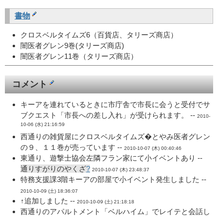
書物
クロスベルタイムズ6（百貨店、タリーズ商店）
闇医者グレン9巻(タリーズ商店)
闇医者グレン11巻（タリーズ商店）
コメント
キーアを連れているときに市庁舎で市長に会うと受付でサ
ブクエスト「市長への差し入れ」が受けられます。 --
2010-
10-06 (水) 21:16:59
西通りの雑貨屋にクロスベルタイムズ�とやみ医者グレン
の９、１１巻が売っています --
2010-10-07 (木) 00:40:46
東通り、遊撃士協会左隣フラン家にて小イベントあり --
通りすがりのやくざ
?
2010-10-07 (木) 23:48:37
特務支援課3階キーアの部屋で小イベント発生しました --
2010-10-09 (土) 18:36:07
↑追加しました --
2010-10-09 (土) 21:18:18
西通りのアパルトメント「ベルハイム」でレイテと会話し