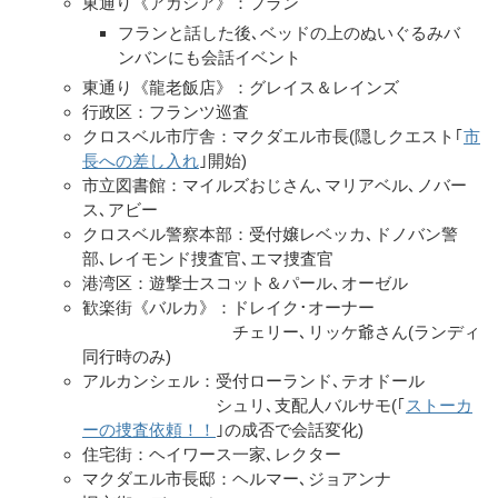
東通り《アカシア》：フラン
フランと話した後､ベッドの上のぬいぐるみバ
ンバンにも会話イベント
東通り《龍老飯店》：グレイス＆レインズ
行政区：フランツ巡査
クロスベル市庁舎：マクダエル市長(隠しクエスト｢
市
長への差し入れ
｣開始)
市立図書館：マイルズおじさん､マリアベル､ノバー
ス､アビー
クロスベル警察本部：受付嬢レベッカ､ドノバン警
部､レイモンド捜査官､エマ捜査官
港湾区：遊撃士スコット＆パール､オーゼル
歓楽街《バルカ》：ドレイク･オーナー
チェリー､リッケ爺さん(ランディ
同行時のみ)
アルカンシェル：受付ローランド､テオドール
シュリ､支配人バルサモ(｢
ストーカ
ーの捜査依頼！！
｣の成否で会話変化)
住宅街：ヘイワース一家､レクター
マクダエル市長邸：ヘルマー､ジョアンナ