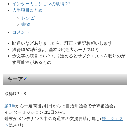
インターミッションの取得DP
入手項目まとめ
レシピ
書物
コメント
間違いなどありましたら、訂正・追記お願いします
獲得DPの表記は、基本DP(最大ボーナスDP)
赤文字の項目はいきなり進めるとサブクエストを取りのが
す可能性があるもの
キーア
取得DP：3
第3章
から一週間後｡明日からは自治州議会で予算審議会｡
インターミッションは1日のみ｡
端末がメンテナンス中の為通常の支援要請は無し(
隠しクエス
ト
はあり)