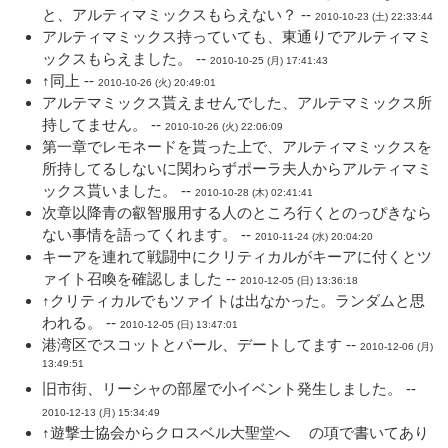
と、アルティマミックスもらえない？ --
2010-10-23 (土) 22:33:44
アルティマミックス持っていても、東通りでアルティマミ
ックスもらえました。 --
2010-10-25 (月) 17:41:43
↑同上 --
2010-10-26 (火) 20:49:01
アルテマミックス貰えませんでした、アルテマミックス所
持してません。 --
2010-10-26 (火) 22:06:09
第一章でレモネードを貰った上で、アルティマミックスを
所持してるしないに関わらずポーラ夫人からアルティマミ
ックス貰いました。 --
2010-10-28 (木) 02:41:41
次章以降青の叡智服用する人のところ行くとのっぴきなら
ない事情を語ってくれます。 --
2010-11-24 (水) 20:04:20
キーアを連れて戦闘中にクリティカルがキーアに付くとツ
ァイト召喚を確認しました --
2010-12-05 (日) 13:36:18
↑クリティカルでもツァイトは出なかった。ランダムと思
われる。 --
2010-12-05 (日) 13:47:01
港湾区でスコットとパール、デートしてます --
2010-12-06 (月)
13:49:51
旧市街、リーシャの部屋で小イベント発生しました。 --
2010-12-13 (月) 15:34:49
↑遊撃士協会からクロスベル大聖堂へ の項で書いてあり