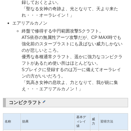
録しておくとよい。
「聖なる女神の奇跡よ、光となりて、天より来た
れ・・・オーラレイン！」
エアリアルカノン
終盤で修得する中円範囲攻撃Sクラフト。
ATS依存の無属性アーツ攻撃だが、CP MAX時でも
強化前のスターブラストにも及ばない威力しかない
のが悲しいところ。
優秀な各種通常クラフト、遥かに強力なコンビクラ
フトがあるため使い所はほとんどない。
Sブレイクに登録するのは万一に備えてオーラレイ
ンの方がいいだろう。
「気高き女神の息吹よ、力となりて、我が銃に集
え・・・エアリアルカノン！」
コンビクラフト
基本デ
威
名称
効果
ィレイ
習得方法
力
値