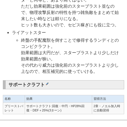
ただし効果範囲は強化前のスターブラスト並なの
で、物理攻撃反射の特性を持つ雑魚敵をまとめて始
末したい時などは頼りになる。
ヒット数も大きいので、セピス稼ぎにも役に立つ。
ライアットスター
終盤の手配魔獣を倒すことで修得するランディとの
コンビクラフト。
効果範囲は大円だが、スターブラストより少しだけ
効果範囲が狭い。
その代わり威力は強化前のスターブラストより少し
上なので、相互補完的に使っていける。
サポートクラフト
名称
効果
習得方法
プリーストバ
サポートクラフト:回復・中円・HP28%回
2章・ノエル加入時
レット
復・DEF＋25%(3ターン)
に自動習得