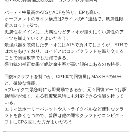
パーティ中最高のATSとADFを誇り、EPも高い。
オーブメントのライン構成は2ラインの5-1連結で、風属性限
定スロットが2つ。
風属性をメインに、火属性などティオが揃えにくい属性のア
ーツを揃えていくとよいだろう。
最強武器を装備したティオにはATSで負けてしまうが、STRで
は水をあけており、ロイドとのコンビクラフトを織り交ぜる
ことで物理攻撃でも活躍できる。
導力銃の補正効果で絶対命中率が高い傾向にあるのも特長。
回復Sクラフトを持つが、CP100で回復量はMAX HPの50%
と、微妙な性能。
Sブレイクで緊急時にも即発動できるが、元々回復アーツは駆
動時間が短く、ある程度緊急時にも対応できる性能を持って
いる。
エリィはホーリーバレットやストライクベルなど便利なクラ
フトを多くもつので、普段は他の通常クラフトやコンビクラ
フトにCPを回した方がよいだろう。