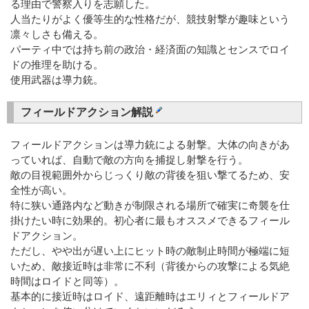
る理由で警察入りを志願した。
人当たりがよく優等生的な性格だが、競技射撃が趣味という
凛々しさも備える。
パーティ中では持ち前の政治・経済面の知識とセンスでロイ
ドの推理を助ける。
使用武器は導力銃。
フィールドアクション解説
フィールドアクションは導力銃による射撃。大体の向きがあ
っていれば、自動で敵の方向を捕捉し射撃を行う。
敵の目視範囲外からじっくり敵の背後を狙い撃てるため、安
全性が高い。
特に狭い通路内など動きが制限される場所で確実に奇襲を仕
掛けたい時に効果的。初心者に最もオススメできるフィール
ドアクション。
ただし、やや出が遅い上にヒット時の敵制止時間が極端に短
いため、敵接近時は非常に不利（背後からの攻撃による気絶
時間はロイドと同等）。
基本的に接近時はロイド、遠距離時はエリィとフィールドア