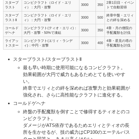
スターブ
コンビクラフト（ロイド・エリ
2章1日目・イベン
3000
350
ラスト
ィ）：大円・攻撃
トで自動習得
スターブ
コンビクラフト（ロイド・エリ
終章中盤・エリィ
3000
500
ラストⅡ
ィ）：大円・攻撃
との絆を深める
コールド
コンビクラフト(ティオ・エリィ)：
4章・月の僧院の
3000
350
ゲヘナ
大円・攻撃・50%で凍結
手配魔獣を討伐
ライアッ
コンビクラフト(エリィ・ランデ
4章・星見の塔の
3000
400
トスター
ィ)：中円・攻撃
手配魔獣を討伐
スターブラスト/スターブラストⅡ
最も早い時期に使用可能になるコンビクラフト。
効果範囲が大円で威力もあるためとても使いやす
い。
終章でエリィとの絆を深めれば攻撃力と効果範囲が
強化され、さらに高性能なクラフトに進化する。
コールドゲヘナ
終盤の手配魔獣を倒すことで修得するティオとのコ
ンビクラフト。
ダメージがATS依存であるためエリィとティオの長
所を生かせるが、技の威力はCP100のエーテルバス
ターと同等と、あまり高くはない。