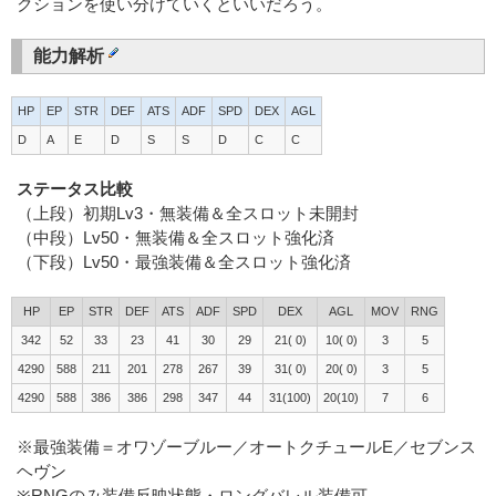
クションを使い分けていくといいだろう。
能力解析
HP
EP
STR
DEF
ATS
ADF
SPD
DEX
AGL
D
A
E
D
S
S
D
C
C
ステータス比較
（上段）初期Lv3・無装備＆全スロット未開封
（中段）Lv50・無装備＆全スロット強化済
（下段）Lv50・最強装備＆全スロット強化済
HP
EP
STR
DEF
ATS
ADF
SPD
DEX
AGL
MOV
RNG
342
52
33
23
41
30
29
21( 0)
10( 0)
3
5
4290
588
211
201
278
267
39
31( 0)
20( 0)
3
5
4290
588
386
386
298
347
44
31(100)
20(10)
7
6
※最強装備＝オワゾーブルー／オートクチュールE／セブンス
ヘヴン
※RNGのみ装備反映状態・ロングバレル装備可