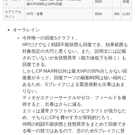
3500
初期
ン
復/CP200時は100%回復
エアリアル
中円・攻撃
3500
350
Lv33
カノン
オーラレイン
今作唯一の回復Sクラフト。
HPだけでなく戦闘不能状態も回復でき、効果範囲も
対象指定の大円と悪くない。また、説明文には記載
されていないが全状態異常（能力値低下を除く）も
回復できる。
しかしCP MAX時以外は最大HPの50%分しかない回
復量がネック。回復アーツの駆動時間は短い傾向に
あるため、Sブレイクによる緊急発動も出番はあま
りない。
ティオがエナジーサークルやゼロ・フィールドを修
得すると、出番はさらに減る。
エリィは通常クラフトやコンビクラフトが強力なた
め、そちらにCPを費やす方が実戦的だろう。
仲間の戦闘不能状態と状態異常をまとめて回復でき
る唯一の技ではあるので、念のためSブレイクに登