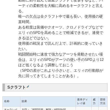
動前に割り込んで遅延クラフトで攻撃するなど、パ
ーティの柔軟性を大幅に高めるキークラフトと言え
る。
唯一の欠点は全クラフト中で最も長い、使用後の硬
直時間。
ある程度は装備やクオーツ、クロノドライブなどで
エリィのSPDを高めることで軽減できるが、連発で
きるほどではない。
使用後の戦況まで読んだ上で、計画的に使っていき
たい。
戦闘開始時に速攻で強力なアーツを発動させたい場
合は、エリィのSPDがアーツの使い手のSPDより12
ほど低くなるよう調整しておこう
（SPDの差がこれより小さいと、エリィの行動順が
先に回ってきてしまうことがある）。
Sクラフト
基本ディ
威
習得
名称
効果
レイ値
力
方法
オーラレイ
大円・「戦闘不能」解除・HP50%回