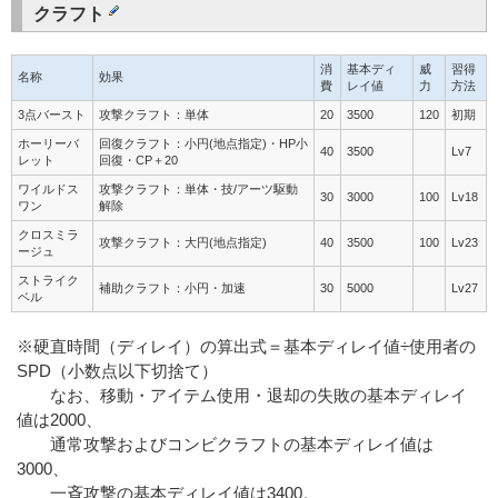
クラフト
消
基本ディ
威
習得
名称
効果
費
レイ値
力
方法
3点バースト
攻撃クラフト：単体
20
3500
120
初期
ホーリーバ
回復クラフト：小円(地点指定)・HP小
40
3500
Lv7
レット
回復・CP＋20
ワイルドス
攻撃クラフト：単体・技/アーツ駆動
30
3000
100
Lv18
ワン
解除
クロスミラ
攻撃クラフト：大円(地点指定)
40
3500
100
Lv23
ージュ
ストライク
補助クラフト：小円・加速
30
5000
Lv27
ベル
※硬直時間（ディレイ）の算出式＝基本ディレイ値÷使用者の
SPD（小数点以下切捨て）
なお、移動・アイテム使用・退却の失敗の基本ディレイ
値は2000、
通常攻撃およびコンビクラフトの基本ディレイ値は
3000、
一斉攻撃の基本ディレイ値は3400。