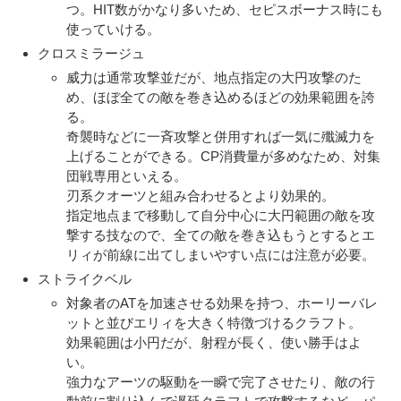
つ。HIT数がかなり多いため、セピスボーナス時にも
使っていける。
クロスミラージュ
威力は通常攻撃並だが、地点指定の大円攻撃のた
め、ほぼ全ての敵を巻き込めるほどの効果範囲を誇
る。
奇襲時などに一斉攻撃と併用すれば一気に殲滅力を
上げることができる。CP消費量が多めなため、対集
団戦専用といえる。
刃系クオーツと組み合わせるとより効果的。
指定地点まで移動して自分中心に大円範囲の敵を攻
撃する技なので、全ての敵を巻き込もうとするとエ
リィが前線に出てしまいやすい点には注意が必要。
ストライクベル
対象者のATを加速させる効果を持つ、ホーリーバレ
ットと並びエリィを大きく特徴づけるクラフト。
効果範囲は小円だが、射程が長く、使い勝手はよ
い。
強力なアーツの駆動を一瞬で完了させたり、敵の行