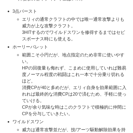
3点バースト
エリィの通常クラフトの中では唯一通常攻撃よりも
威力が上な攻撃クラフト。
3HITするのでワイルドスワンを修得するまではセピ
スボーナス時にも使える。
ホーリーバレット
範囲こそ小円だが、地点指定のため非常に使いやす
い。
HPの回復量も侮れず、こまめに使用していれば難易
度ノーマル程度の戦闘はこれ一本で十分乗り切れる
ほど。
消費CPが40と多めだが、エリィ自身を効果範囲に入
れれば最終的な消費CPは20で済むため、手軽に使っ
ていける。
CPが余り気味な時はこのクラフトで積極的に仲間に
CPを分与していきたい。
ワイルドスワン
威力は通常攻撃並だが、技/アーツ駆動解除効果を持