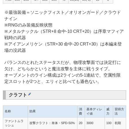
※最強装備＝ソニックフィスト／オリオンガード／クラウド
ナイン
※RNGのみ装備反映状態
※メタルナックル（STR+8 命中-10 CRT+20）は序章マフィア
戦時の武器
※アイアンメリケン（STR+30 命中-20 CRT+30）は本編未登
場の没武器
バランスのとれたステータスだが、物理攻撃面では決定打に
欠け、どちらかというと魔法攻撃を主体に戦うタイプ。
オーブメントのライン構成は2ラインの5-1連結で、空属性限
定スロットが2つと、エリィと比べても遜色ない。
クラフト
消
基本ディレ
威
習得方
名称
効果
費
イ値
力
法
ファントムラ
攻撃クラフト：単体・SPD-50%
20
3000
100
初期
ッシュ