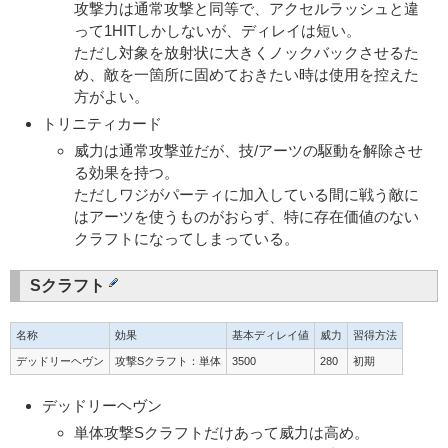
攻撃力は通常攻撃と同等で、アクセルラッシュと違
って1HITしかしないが、ディレイは短い。
ただし対象を放射状に大きくノックバックさせるた
め、敵を一箇所に固めておきたい時は使用を控えた
方がよい。
トリニティカード
威力は通常攻撃並だが、技/アーツの駆動を解除させ
る効果を持つ。
ただしワジがパーティに加入している間に戦う敵に
はアーツを使うものがおらず、特に存在価値のない
クラフトになってしまっている。
Sクラフト
名称
効果
基本ディレイ値
威力
習得方法
デッドリーヘヴン
攻撃Sクラフト：単体
3500
280
初期
デッドリーヘヴン
単体攻撃Sクラフトだけあって威力は高め。