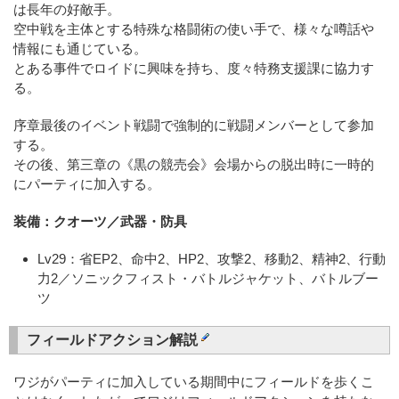
は長年の好敵手。
空中戦を主体とする特殊な格闘術の使い手で、様々な噂話や
情報にも通じている。
とある事件でロイドに興味を持ち、度々特務支援課に協力す
る。
序章最後のイベント戦闘で強制的に戦闘メンバーとして参加
する。
その後、第三章の《黒の競売会》会場からの脱出時に一時的
にパーティに加入する。
装備：クオーツ／武器・防具
Lv29：省EP2、命中2、HP2、攻撃2、移動2、精神2、行動
力2／ソニックフィスト・バトルジャケット、バトルブー
ツ
フィールドアクション解説
ワジがパーティに加入している期間中にフィールドを歩くこ