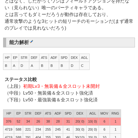
とはなく、したがってワジはフィールドアクションを持たな
い（見られない）唯一のパーティキャラである。
とは言ってもダミーだろうが動作は存在しており、
通常攻撃のような3ヒットの短リーチのモーションだ(まず通常
のプレイでは見れないだろう)
能力解析
HP
EP
STR
DEF
ATS
ADF
SPD
DEX
AGL
B
A
D
A
B
B
B
D
C
ステータス比較
（上段）
初期Lv3・無装備＆全スロット未開封
（中段）Lv50・無装備＆全スロット強化済
（下段）Lv50・最強装備＆全スロット強化済
HP
EP
STR
DEF
ATS
ADF
SPD
DEX
AGL
MOV
RNG
376
52
34
26
38
28
31
20( 0)
10( 0)
6
1
4719
588
221
234
255
245
41
30( 0)
20( 0)
6
1
4719
588
291
404
255
300
46
30(10)
20( 0)
10
1