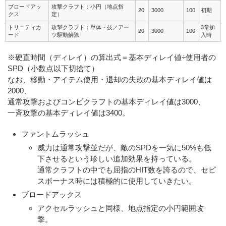
ブロードアッ
攻撃クラフト：小円（地点指
20
3000
100
初期
クス
定）
トリニティカ
攻撃クラフト：単体・技／アー
3章加
20
3000
100
ード
ツ駆動解除
入時
※硬直時間（ディレイ）の算出式＝基本ディレイ値÷使用者の
SPD（小数点以下切捨て）
なお、移動・アイテム使用・退却の失敗の基本ディレイ値は
2000、
通常攻撃およびコンビクラフトの基本ディレイ値は3000、
一斉攻撃の基本ディレイ値は3400。
ファントムラッシュ
威力は通常攻撃並だが、敵のSPDを一気に50%も低
下させるという珍しい追加効果を持っている。
通常クラフトの中でも屈指のHIT数を誇るので、セピ
スボーナス時には積極的に使用していきたい。
ブロードアックス
アクセルラッシュと同様、地点指定の小円範囲攻
撃。