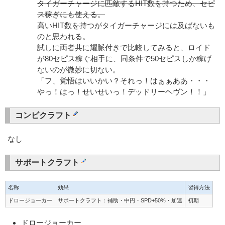
タイガーチャージに匹敵するHIT数を持つため、セピ
ス稼ぎにも使える。
高いHIT数を持つがタイガーチャージには及ばないも
のと思われる。
試しに両者共に耀脈付きで比較してみると、ロイド
が80セピス稼ぐ相手に、同条件で50セピスしか稼げ
ないのが微妙に切ない。
「フ、覚悟はいいかい？それっ！はぁぁああ・・・
やっ！はっ！せいせいっ！デッドリーヘヴン！！」
コンビクラフト
なし
サポートクラフト
名称
効果
習得方法
ドロージョーカー
サポートクラフト：補助・中円・SPD+50%・加速
初期
ドロージョーカー