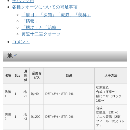
デバッグ用
各種クオーツについての補足事項
「鷹目」「探知」「虎威」「美臭」
「情報」
「機功」と「治癒」
黄道十二宮クオーツ
コメント
地
属
必要セ
名称
SLv
性
効果
入手方法
ピス
値
初期支給
防御
地
合成（序章〜）
1
地:40
DEF+3%・STR-1%
1
×1
猫にエサ（ロック・
1章〜）
合成
交換屋（2章〜）
防御
地
1
地:200
DEF+6%・STR-2%
ノエル装備（2章）
2
×3
フィールドの光（レ
ア）