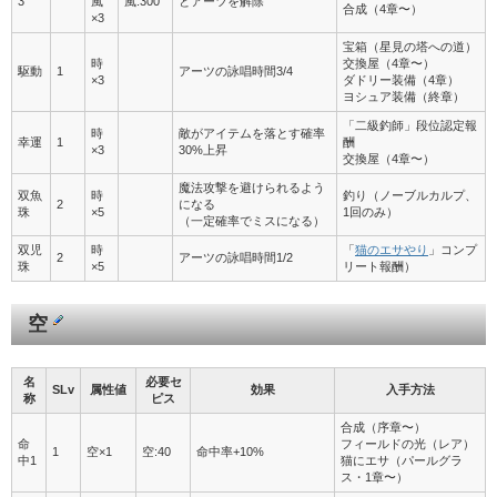
3
風
風:300
とアーツを解除
合成（4章〜）
×3
宝箱（星見の塔への道）
時
交換屋（4章〜）
駆動
1
アーツの詠唱時間3/4
×3
ダドリー装備（4章）
ヨシュア装備（終章）
「二級釣師」段位認定報
時
敵がアイテムを落とす確率
幸運
1
酬
×3
30%上昇
交換屋（4章〜）
魔法攻撃を避けられるよう
双魚
時
釣り（ノーブルカルプ、
2
になる
珠
×5
1回のみ）
（一定確率でミスになる）
双児
時
「
猫のエサやり
」コンプ
2
アーツの詠唱時間1/2
珠
×5
リート報酬）
空
名
必要セ
SLv
属性値
効果
入手方法
称
ピス
合成（序章〜）
命
フィールドの光（レア）
1
空×1
空:40
命中率+10%
中1
猫にエサ（パールグラ
ス・1章〜）