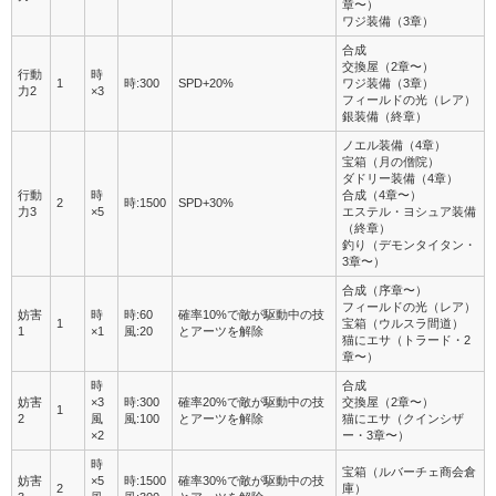
章〜）
ワジ装備（3章）
合成
交換屋（2章〜）
行動
時
1
時:300
SPD+20%
ワジ装備（3章）
力2
×3
フィールドの光（レア）
銀装備（終章）
ノエル装備（4章）
宝箱（月の僧院）
ダドリー装備（4章）
行動
時
合成（4章〜）
2
時:1500
SPD+30%
力3
×5
エステル・ヨシュア装備
（終章）
釣り（デモンタイタン・
3章〜）
合成（序章〜）
フィールドの光（レア）
妨害
時
時:60
確率10%で敵が駆動中の技
1
宝箱（ウルスラ間道）
1
×1
風:20
とアーツを解除
猫にエサ（トラード・2
章〜）
時
合成
妨害
×3
時:300
確率20%で敵が駆動中の技
交換屋（2章〜）
1
2
風
風:100
とアーツを解除
猫にエサ（クインシザ
×2
ー・3章〜）
時
宝箱（ルバーチェ商会倉
妨害
×5
時:1500
確率30%で敵が駆動中の技
2
庫）