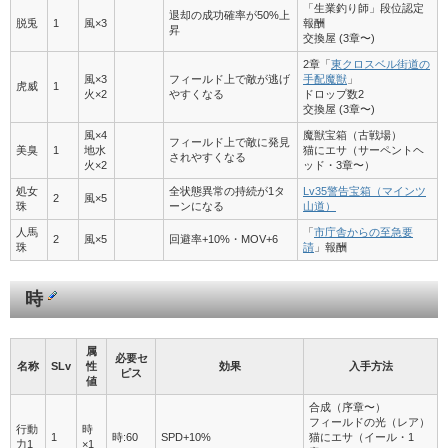
「生業釣り師」段位認定
退却の成功確率が50%上
脱兎
1
風×3
報酬
昇
交換屋 (3章〜)
2章「
東クロスベル街道の
風×3
フィールド上で敵が逃げ
手配魔獣
」
虎威
1
火×2
やすくなる
ドロップ数2
交換屋 (3章〜)
風×4
魔獣宝箱（古戦場）
フィールド上で敵に発見
美臭
1
地水
猫にエサ（サーペントヘ
されやすくなる
火×2
ッド・3章〜）
処女
全状態異常の持続が1タ
Lv35警告宝箱（マインツ
2
風×5
珠
ーンになる
山道）
人馬
「
市庁舎からの至急要
2
風×5
回避率+10%・MOV+6
珠
請
」報酬
時
属
必要セ
名称
SLv
性
効果
入手方法
ピス
値
合成（序章〜）
フィールドの光（レア）
行動
時
1
時:60
SPD+10%
猫にエサ（イール・1
力1
×1