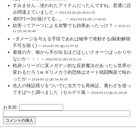
すみません…使われたアイテムだったんですね。普通に読
み間違えていました --
2012-03-18 (日) 04:41:25
省EP1〜3が抜けてる…。 --
2012-03-29 (木) 17:44:40
妨害ってアーツによる攻撃でも効果あったっけ？ --
2012-11-
12 (月) 00:30:49
↑ダメージを与える手段であれば確率で発動する(駆動解除
不可を除く) --
2013-07-05 (金) 21:07:32
最後の方、喉から手が出るほどほしいクオーツばっかりや
ないか・・・ --
2016-05-12 (木) 03:21:10
軌跡シリーズに某メガテン的な反射魔法があったら世界が
変わるだろうw ギリメカラ的恐怖はオート戦闘陶器で味わ
ったが --
2016-05-12 (木) 04:36:30
先人の検証残りをついでに当方でも再検証。裏わざを使っ
てすぱーと調べました（セルゲイ風 --
2016-05-13 (金) 01:28:29
お名前: