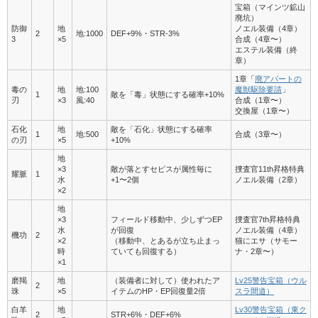
宝箱（マインツ鉱山
廃坑）
防御
地
ノエル装備（4章）
2
地:1000
DEF+9%・STR-3%
3
×5
合成（4章〜）
エステル装備（終
章）
1章「
廃アパートの
毒の
地
地:100
魔獣駆除要請
」
1
敵を「毒」状態にする確率+10%
刃
×3
風:40
合成（1章〜）
交換屋（1章〜）
石化
地
敵を「石化」状態にする確率
1
地:500
合成（3章〜）
の刃
×5
+10%
地
×3
敵が落とすセピスが属性毎に
捜査官11th昇格特典
耀脈
1
水
+1〜2個
ノエル装備（2章）
×2
地
×3
フィールド移動中、少しずつEP
捜査官7th昇格特典
水
が回復
ノエル装備（4章）
機功
2
×2
（移動中、とあるが立ち止まっ
猫にエサ（サモー
時
ていても回復する）
ナ・2章〜）
×1
磨羯
地
（装備者に対して）使われたア
Lv25警告宝箱（ウル
2
珠
×5
イテムのHP・EP回復量2倍
スラ間道）
白羊
地
Lv30警告宝箱（東ク
2
STR+6%・DEF+6%