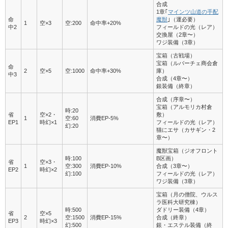
合成
1章｢
マインツ山道の手配
命
魔獣
｣（運必要）
1
空×3
空:200
命中率+20%
中2
フィールドの光（レア）
交換屋（2章〜）
ワジ装備（3章）
宝箱（古戦場）
宝箱（ルバーチェ商会倉
命
2
空×5
空:1000
命中率+30%
庫）
中3
合成（4章〜）
銀装備（終章）
合成（序章〜）
宝箱（アルモリカ村倉
時:20
省
空×2・
敷）
1
空:60
消費EP-5%
EP1
時幻×1
フィールドの光（レア）
幻:20
猫にエサ（カサギン・2
章〜）
魔獣宝箱（ジオフロント
時:100
B区画）
省
空×3・
1
空:300
消費EP-10%
合成（3章〜）
EP2
時幻×2
幻:100
フィールドの光（レア）
ワジ装備（3章）
宝箱（月の僧院、ウルス
ラ医科大研究棟）
時:500
ダドリー装備（4章）
省
空×5
2
空:1500
消費EP-15%
合成（終章）
EP3
時幻×3
幻:500
銀・エステル装備（終