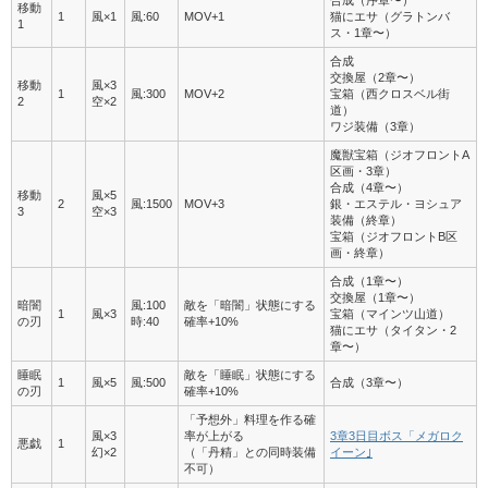
合成（序章〜）
移動
1
風×1
風:60
MOV+1
猫にエサ（グラトンバ
1
ス・1章〜）
合成
交換屋（2章〜）
移動
風×3
1
風:300
MOV+2
宝箱（西クロスベル街
2
空×2
道）
ワジ装備（3章）
魔獣宝箱（ジオフロントA
区画・3章）
合成（4章〜）
移動
風×5
2
風:1500
MOV+3
銀・エステル・ヨシュア
3
空×3
装備（終章）
宝箱（ジオフロントB区
画・終章）
合成（1章〜）
交換屋（1章〜）
暗闇
風:100
敵を「暗闇」状態にする
1
風×3
宝箱（マインツ山道）
の刃
時:40
確率+10%
猫にエサ（タイタン・2
章〜）
睡眠
敵を「睡眠」状態にする
1
風×5
風:500
合成（3章〜）
の刃
確率+10%
「予想外」料理を作る確
風×3
率が上がる
3章3日目ボス「メガロク
悪戯
1
幻×2
（「丹精」との同時装備
イーン｣
不可）