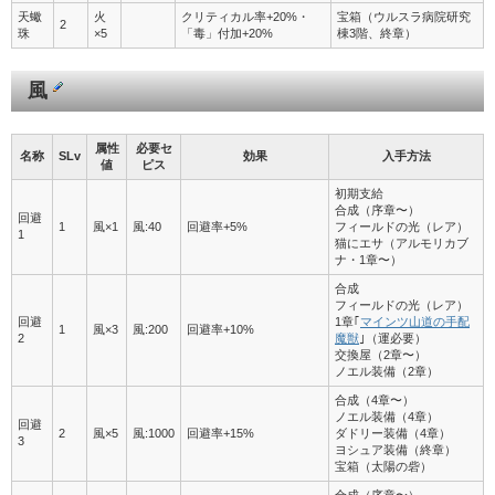
天蠍
火
クリティカル率+20%・
宝箱（ウルスラ病院研究
2
珠
×5
「毒」付加+20%
棟3階、終章）
風
属性
必要セ
名称
SLv
効果
入手方法
値
ピス
初期支給
合成（序章〜）
回避
1
風×1
風:40
回避率+5%
フィールドの光（レア）
1
猫にエサ（アルモリカブ
ナ・1章〜）
合成
フィールドの光（レア）
回避
1章｢
マインツ山道の手配
1
風×3
風:200
回避率+10%
2
魔獣
｣（運必要）
交換屋（2章〜）
ノエル装備（2章）
合成（4章〜）
ノエル装備（4章）
回避
2
風×5
風:1000
回避率+15%
ダドリー装備（4章）
3
ヨシュア装備（終章）
宝箱（太陽の砦）