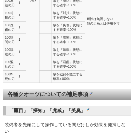
（地）
100凍
敵を「凍結」状態に
1
結の刃
する確率+100%
100封
敵を「封技」状態に
1
技の刃
する確率+100%
耐性は無視しない
他の刃系とは併用不可
100炎
敵を「炎傷」状態に
1
傷の刃
する確率+100%
100暗
敵を「暗闇」状態に
1
闇の刃
する確率+100%
100睡
敵を「睡眠」状態に
1
眠の刃
する確率+100%
100混
敵を「混乱」状態に
1
乱の刃
する確率+100%
100即
敵を戦闘不能にする
1
死の刃
確率+100%
各種クオーツについての補足事項
「鷹目」「探知」「虎威」「美臭」
装備者を先頭にして操作している間だけしか効果を発揮しな
い