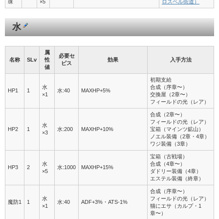
珠
×5
ロスベル街道）
水
属
必要セ
名称
SLv
性
効果
入手方法
ピス
値
初期支給
水
合成（序章〜）
HP1
1
水:40
MAXHP+5%
×1
交換屋（2章〜）
フィールドの光（レア）
合成（2章〜）
フィールドの光（レア）
水
HP2
1
水:200
MAXHP+10%
宝箱（マインツ鉱山）
×3
ノエル装備（2章・4章）
ワジ装備（3章）
宝箱（古戦場）
水
合成（4章〜）
HP3
2
水:1000
MAXHP+15%
×5
ダドリー装備（4章）
エステル装備（終章）
合成（序章〜）
水
フィールドの光（レア）
魔防1
1
水:40
ADF+3%・ATS-1%
×1
猫にエサ（カルプ・1
章〜）