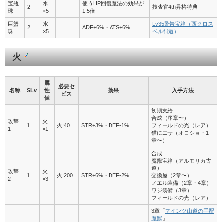
宝瓶
水
使うHP回復魔法の効果が
2
捜査官4th昇格特典
珠
×5
1.5倍
巨蟹
水
Lv35警告宝箱（西クロス
2
ADF+6%・ATS+6%
珠
×5
ベル街道）
火
属
必要セ
名称
SLv
性
効果
入手方法
ピス
値
初期支給
合成（序章〜）
攻撃
火
1
火:40
STR+3%・DEF-1%
フィールドの光（レア）
1
×1
猫にエサ（オロショ・1
章〜）
合成
魔獣宝箱（アルモリカ古
道）
攻撃
火
1
火:200
STR+6%・DEF-2%
交換屋（2章〜）
2
×3
ノエル装備（2章・4章）
ワジ装備（3章）
フィールドの光（レア）
3章「
マインツ山道の手配
魔獣
」