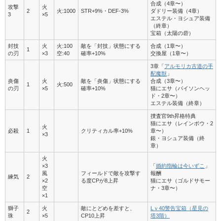
合成（4章〜）
攻撃
火
2
火:1000
STR+9%・DEF-3%
ダドリー装備（4章）
3
×5
エステル・ヨシュア装備
（終章）
宝箱（太陽の砦）
封技
火
火:100
敵を「封技」状態にする
合成（1章〜）
1
の刃
×3
空:40
確率+10%
交換屋（1章〜）
3章「
アルモリカ古道の手
配魔獣
」
炎傷
火
敵を「炎傷」状態にする
合成（3章〜）
1
火:500
の刃
×5
確率+10%
猫にエサ（パイソンヘッ
ド・2章〜）
エステル装備（終章）
捜査官9th昇格特典
猫にエサ（レインボウ・2
火
必殺
1
クリティカル率+10%
章〜）
×3
銀・ヨシュア装備（終
章）
火
×3
「
婚約指輪は今いずこ
」
風
フィールドで敵を攻撃す
報酬
練気
2
×2
る度CPが8上昇
猫にエサ（ゴルドサモー
空
ナ・3章〜）
×1
獅子
火
敵にとどめを差すと、
Lｖ40警告宝箱（星見の
2
珠
×5
CP10上昇
塔3階）