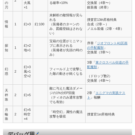
2
の
火風
る確率+10%
交換屋（4章〜）
刃
×1
銀装備（終章）
未解析の敵情報が見ら
れる
捜査官13th昇格特典
情
1
幻×3
幻:100
（装備者のターンの
合成（2章～）
報
み、図鑑登録はされな
ノエル装備（2章・4章）
い）
宝箱の位置がミニマッ
序章「
ジオフロントA1区画
探
幻×2
プに表示される
1
の手配魔獣
」
知
地×1
（装備者が先頭の時の
交換屋（3章〜）
み）
3章「
東クロスベル街道の手
幻×3
配魔獣
」
幻
フィールド上で攻撃し
2
風×1
惑
た敵の動きが鈍くなる
空×2
（ドロップ数2）
交換屋（4章〜）
敵に与えた魔法ダメー
天
ジの1%分EP回復
2章「
エニグマの実践テス
秤
2
幻×5
（ティオのみ通常攻撃
ト
」報酬
珠
でも有効）
月
幻×5
「時空幻」属性の魔法
輪
2
時空
捜査官1st昇格特典
攻撃を吸収
珠
×4
デバッグ用