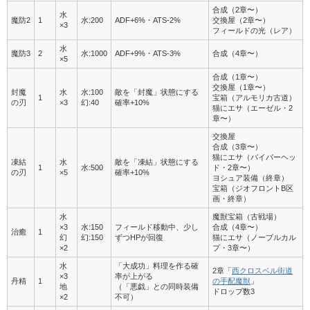
合成（2章〜）
水
魔防2
1
水:200
ADF+6%・ATS-2%
交換屋（2章〜）
×3
フィールドの光（レア）
水
魔防3
2
水:1000
ADF+9%・ATS-3%
合成（4章〜）
×5
合成（1章〜）
交換屋（1章〜）
封魔
水
水:100
敵を「封魔」状態にする
1
宝箱（アルモリカ古道）
の刃
×3
幻:40
確率+10%
猫にエサ（エーゼル・2
章〜）
交換屋
合成（3章〜）
猫にエサ（バイパーヘッ
凍結
水
敵を「凍結」状態にする
1
水:500
ド・2章〜）
の刃
×5
確率+10%
ヨシュア装備（終章）
宝箱（ジオフロントB区
画・終章）
水
魔獣宝箱（古戦場）
×3
水:150
フィールド移動中、少し
合成（4章〜）
治癒
1
幻
幻:150
ずつHPが回復
猫にエサ（ノーブルカル
×2
プ・3章〜）
水
「大成功」料理を作る確
2章「
西クロスベル街道
×3
率が上がる
丹精
1
の手配魔獣
」
地
（「悪戯」との同時装備
ドロップ数3
×2
不可）