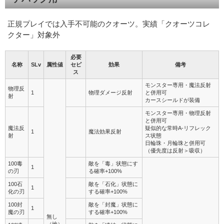
正規プレイでは入手不可能のクオーツ。実績「クオーツコレ
クター」対象外
必要
名称
SLv
属性値
セピ
効果
備考
ス
モンスター専用・魔法反射
物理反
1
物理ダメージ反射
と併用可
射
カースシールドが装備
モンスター専用・物理反射
と併用可
魔法反
疑似的な常時A-リフレック
1
魔法効果反射
射
ス状態
日輪珠・月輪珠と併用可
（優先度は反射＞吸収）
100毒
敵を「毒」状態にす
1
の刃
る確率+100%
100石
敵を「石化」状態に
1
化の刃
する確率+100%
100封
敵を「封魔」状態に
1
魔の刃
する確率+100%
無し