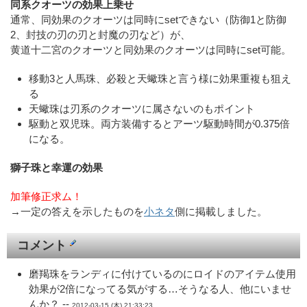
同系クオーツの効果上乗せ
通常、同効果のクオーツは同時にsetできない（防御1と防御
2、封技の刃の刃と封魔の刃など）が、
黄道十二宮のクオーツと同効果のクオーツは同時にset可能。
移動3と人馬珠、必殺と天蠍珠と言う様に効果重複も狙え
る
天蠍珠は刃系のクオーツに属さないのもポイント
駆動と双児珠。両方装備するとアーツ駆動時間が0.375倍
になる。
獅子珠と幸運の効果
加筆修正求ム！
→一定の答えを示したものを
小ネタ
側に掲載しました。
コメント
磨羯珠をランディに付けているのにロイドのアイテム使用
効果が2倍になってる気がする…そうなる人、他にいませ
んか？ --
2012-03-15 (木) 21:33:23