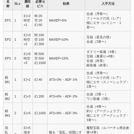
名
属性
必要セ
SLv
効果
入手方法
称
値
ピス
合成（序章〜）
幻×2
時:20
フィールドの光（レア）
EP1
1
時空
空:20
MAXEP+5%
猫にエサ（レイニー・1
×1
幻:60
章〜）
幻×3
時:100
宝箱（星見の塔）
EP2
1
時空
空:100
MAXEP+10%
合成（3章〜）
×2
幻:300
ダドリー装備（4章）
幻×5
時:500
宝箱（裏通り=4章）
EP3
2
時空
空:500
MAXEP+15%
合成（終章）
×3
幻:1500
銀装備（終章）
合成（序章〜）
精
フィールドの光（レア）
1
幻×1
幻:40
ATS+3%・ADF-1%
神1
猫にエサ（スノーシュラブ・
1章〜）
精
合成（2章～）
1
幻×3
幻:200
ATS+6%・ADF-2%
神2
ワジ装備（3章）
合成（4章〜）
精
釣り（アークシュラブ）
2
幻×5
幻:1000
ATS+9%・ADF-3%
神3
猫にエサ（アークシュラブ・
3章〜）
混
幻×5
魔獣宝箱（ルバーチェ商会倉
乱
地水
敵を「混乱」状態にす
庫=4章）