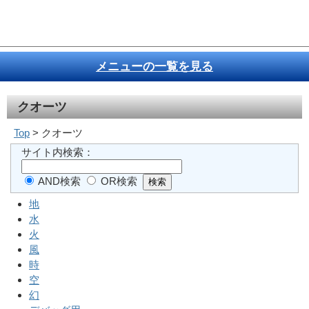
メニューの一覧を見る
クオーツ
Top
> クオーツ
サイト内検索：
AND検索
OR検索
地
水
火
風
時
空
幻