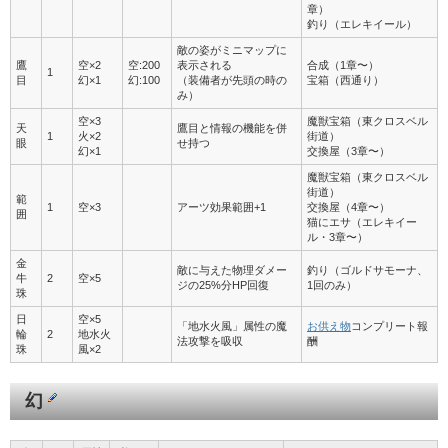
章）
釣り（エレキイール）
敵の姿がミニマップに
鷹
空×2
空:200
表示される
合成（1章〜）
1
目
幻×1
幻:100
（装備者が先頭の時の
宝箱（西通り）
み）
空×3
魔獣宝箱（東クロスベル
天
鷹目と情報の機能を併
1
火×2
街道）
眼
せ持つ
幻×1
交換屋（3章〜）
魔獣宝箱（東クロスベル
街道）
範
1
空×3
アーツ効果範囲+1
交換屋（4章〜）
囲
猫にエサ（エレキイー
ル・3章〜）
金
敵に与えた物理ダメー
釣り（ゴルドサモーナ、
牛
2
空×5
ジの25%分HP回復
1回のみ）
珠
日
空×5
「地水火風」属性の魔
お供え物
コンプリート報
輪
2
地水火
法攻撃を吸収
酬
珠
風×2
幻