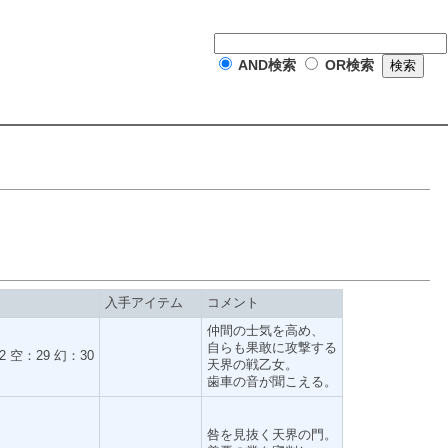
AND検索
OR検索
入手アイテム
コメント
仲間の士気を高め、
自らも果敢に攻撃する
2 空：29 幻：30
天界の戦乙女。
歯車の音が聞こえる。
咎を見抜く天界の門。