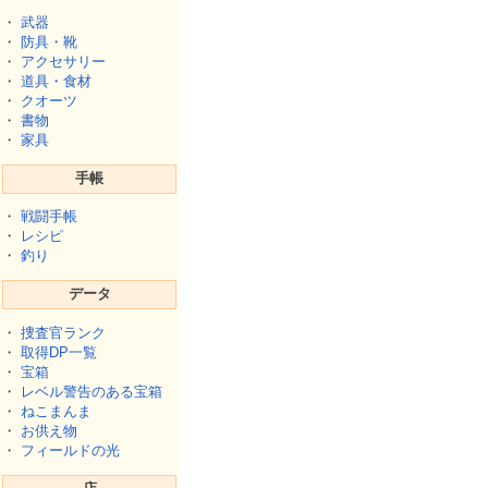
・
武器
・
防具・靴
・
アクセサリー
・
道具・食材
・
クオーツ
・
書物
・
家具
手帳
・
戦闘手帳
・
レシピ
・
釣り
データ
・
捜査官ランク
・
取得DP一覧
・
宝箱
・
レベル警告のある宝箱
・
ねこまんま
・
お供え物
・
フィールドの光