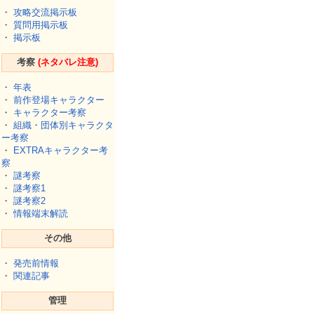
・
攻略交流掲示板
・
質問用掲示板
・
掲示板
考察
(ネタバレ注意)
・
年表
・
前作登場キャラクター
・
キャラクター考察
・
組織・団体別キャラクタ
ー考察
・
EXTRAキャラクター考
察
・
謎考察
・
謎考察1
・
謎考察2
・
情報端末解読
その他
・
発売前情報
・
関連記事
管理