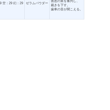
善悪の業を審判し、
9 空：29 幻：29
ゼラムパウダー
裁きを下す。
歯車の音が聞こえる。