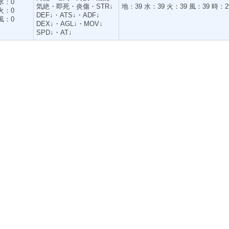
水：0
気絶・即死・炎傷・STR↓
地：39 水：39 火：39 風：39 時：2
火：0
DEF↓・ATS↓・ADF↓
風：0
DEX↓・AGL↓・MOV↓
SPD↓・AT↓