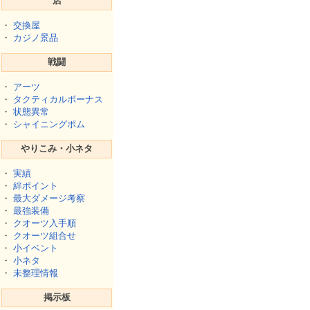
店
・
交換屋
・
カジノ景品
戦闘
・
アーツ
・
タクティカルボーナス
・
状態異常
・
シャイニングポム
やりこみ・小ネタ
・
実績
・
絆ポイント
・
最大ダメージ考察
・
最強装備
・
クオーツ入手順
・
クオーツ組合せ
・
小イベント
・
小ネタ
・
未整理情報
掲示板