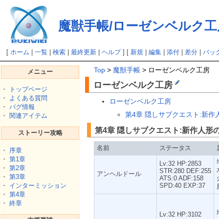
魔獣手帳/ローゼンベルク工
[
ホーム
|
一覧
|
検索
|
最終更新
|
ヘルプ
] [
新規
|
編集
|
添付
|
差分
|
バッ
Top
>
魔獣手帳
> ローゼンベルク工房
メニュー
ローゼンベルク工房
・
トップページ
・
よくある質問
ローゼンベルク工房
・
バグ情報
第4章 隠しサブクエスト:新
・
関連アイテム
第4章 隠しサブクエスト:新作人形
ストーリー攻略
名前
ステータス
・
序章
・
第1章
Lv:32 HP:2853
・
第2章
STR:280 DEF:255
アンヘルドール
・
第3章
ATS:0 ADF:158
・
インターミッション
SPD:40 EXP:37
・
第4章
・
終章
Lv:32 HP:3102