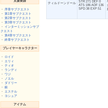
支援要請
STR:271 DEF:0
ティルドーンドール
ATS:186 ADF:136
SPD:38 EXP:51
・
序章サブクエスト
・
第1章サブクエスト
・
第2章サブクエスト
・
第3章サブクエスト
・
インターミッションサブ
クエスト
・
第4章サブクエスト
・
終章サブクエスト
プレイヤーキャラクター
・
ロイド
・
エリィ
・
ティオ
・
ランディ
・
ワジ
・
ノエル
・
ダドリー
・
銀
・
エステル
・
ヨシュア
アイテム