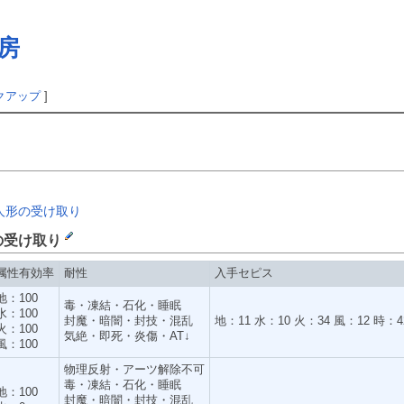
房
クアップ
]
作人形の受け取り
の受け取り
属性有効率
耐性
入手セピス
地：100
毒・凍結・石化・睡眠
水：100
封魔・暗闇・封技・混乱
地：11 水：10 火：34 風：12 時：4
火：100
気絶・即死・炎傷・AT↓
風：100
物理反射・アーツ解除不可
毒・凍結・石化・睡眠
地：100
封魔・暗闇・封技・混乱