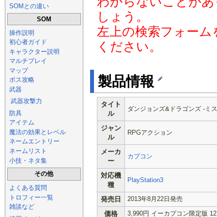
わからないことがあ
SOMとの違い
しょう。
SOM
左上の検索フォーム
操作説明
初心者ガイド
ください。
キャラクター説明
マルチプレイ
マップ
製品情報
ボス攻略
武器
武器攻撃力
タイト
ダンジョンズ&ドラゴンズ -ミ
防具
ル
アイテム
ジャン
魔法の効果とレベル
RPGアクション
ル
ネームエントリー
ネームリスト
メーカ
カプコン
小技・ネタ集
ー
その他
対応機
PlayStation3
種
よくある質問
トロフィー一覧
発売日
2013年8月22日発売
雑談など
価格
3,990円 イーカプコン限定版 12