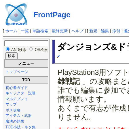
FrontPage
[
ホーム
|
一覧
|
単語検索
|
最終更新
|
ヘルプ
] [
新規
|
編集
|
添付
|
差
ダンジョンズ&ドラ
AND検索
OR検索
メニュー
PlayStation3用ソフ
トップページ
雄戦記
」の攻略まとめ
TOD
初心者ガイド
誰でも編集に参加で
キャラクター説明
情報願います。
マルチプレイ
マップ
あくまで有志が作成
ボス攻略
りません。
アイテム・武器
魔法の効果
TOD小技・ネタ集