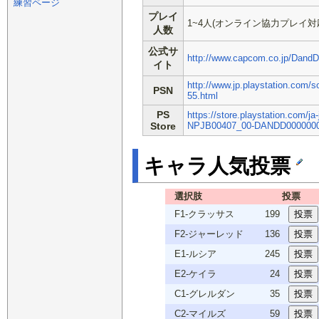
練習ページ
プレイ
1~4人(オンライン協力プレイ対
人数
公式サ
http://www.capcom.co.jp/DandD
イト
http://www.jp.playstation.com/so
PSN
55.html
PS
https://store.playstation.com/ja
Store
NPJB00407_00-DANDD000000
キャラ人気投票
選択肢
投票
F1-クラッサス
199
F2-ジャーレッド
136
E1-ルシア
245
E2-ケイラ
24
C1-グレルダン
35
C2-マイルズ
59