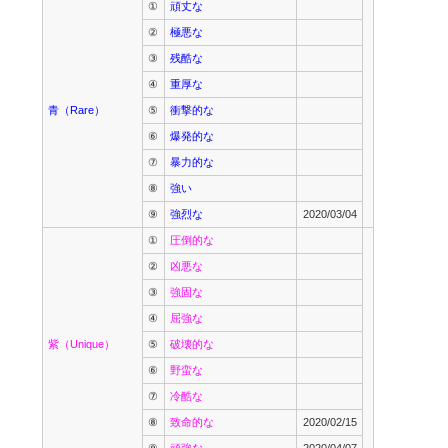
①
頑丈な
②
極悪な
③
残酷な
④
重厚な
青（Rare）
⑤
衝撃的な
⑥
爆発的な
⑦
暴力的な
⑧
強い
⑨
強烈な
2020/03/04
①
圧倒的な
②
凶悪な
③
強固な
④
屈強な
紫（Unique）
⑤
破壊的な
⑥
野蛮な
⑦
冷酷な
⑧
致命的な
2020/02/15