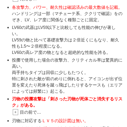
各攻撃力、パワー、耐久性は確認済みの最大数値を記載。
ハンドリングは一部（マチェーテ系、ククリで確認）をの
ぞき、LV、レア度に関係なく種類ごとに固定。
LV60の武器はLV59以下と比較しても性能の伸びが著し
い。
LV59の物と比べて基礎攻撃力は２倍近くにもなり、耐久
性も1.5〜２倍程度になる。
LV60の高レア度の物となると超絶的な性能を誇る。
投擲で使用した場合の攻撃力、クリティカル率は驚異的に
高い。
両手持ちタイプは回収に少しもたつく。
特に刺された敵が前のめりに倒れると、アイコンが出ず位
置を変えたり死体を蹴っ飛ばしたりするケースも（エリア
によっては頻繁に）起こる。
刃物の投擲攻撃は「刺さった刃物が死体ごと消失するリス
ク」がある。
+
目の前で…
刃物に対応する
ＬＶ５の設計図は無い。