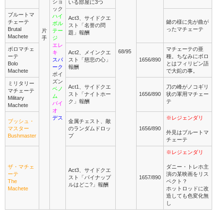
ショ
いる部屋に3つ
ック
ブルートマ
ハイ
Act3、サイドクエ
チェーテ
鍵の様に先が曲が
ボル
スト「名誉の問
Brutal
ったマチェーテ
片
テー
題」報酬
Machete
手
ジ
エレ
ボロマチェ
マチェーテの亜
68/95
キ
Act2、メインクエ
ーテ
種。ちなみにボロ
スパ
スト「慈悲の心」
1656/890
Bolo
とはフィリピン語
ーク
報酬
Machete
で大鉈の事。
ポイ
ズン
ミリタリー
Act1、サイドクエ
刀の峰がノコギリ
ベノ
マチェーテ
スト「ナイトホー
1656/890
状の軍用マチェー
ム
Military
ク」報酬
テ
バイ
Machete
オ
デス
※レジェンダリ
ブッシュ・
金属チェスト、敵
マスター
のランダムドロッ
1656/890
外見はブルートマ
Bushmaster
プ
チェーテ
※レジェンダリ
ザ・マチェ
ダニー・トレホ主
Act3、サイドクエ
ーテ
演の某映画をリス
スト「パイナップ
1657/890
The
ペクト？
ルはどこ?」報酬
Machete
ホットロッドに改
造しても色変化無
し