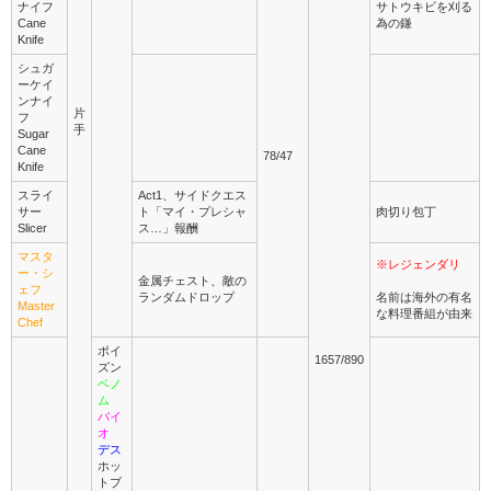
ナイフ
サトウキビを刈る
Cane
為の鎌
Knife
シュガ
ーケイ
ンナイ
片
フ
手
Sugar
Cane
78/47
Knife
スライ
Act1、サイドクエス
サー
ト「マイ・プレシャ
肉切り包丁
Slicer
ス…」報酬
マスタ
※レジェンダリ
ー・シ
金属チェスト、敵の
ェフ
ランダムドロップ
名前は海外の有名
Master
な料理番組が由来
Chef
ポイ
1657/890
ズン
ベノ
ム
バイ
オ
デス
ホッ
トブ