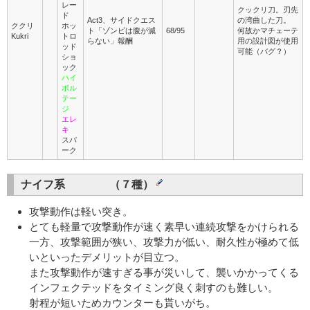
レー
クックリ刀。刃先
ド
Act3、サイドクエス
の湾曲した刀。
ククリ
ホッ
ト「ゾンビは腹が減
68/95
何故かマチェーテ
Kukri
トロ
らない」報酬
用の設計図が使用
ッド
可能（バグ？）
ショ
ック
ハイ
ボル
テー
ジ
エレ
キ
スパ
ーク
ナイフ系 （７種）
攻撃動作は軽い突き。
とても軽量で攻撃動作が速く素早い連続攻撃をかけられる
一方、攻撃範囲が狭い、攻撃力が低い、耐久性が極めて低
いといったデメリットが目立つ。
また攻撃動作が速すぎる事が災いして、襲いかかってくる
インフェクテッドをタイミング良く刺すのも難しい。
射程が短いためカウンターも貰いがち。