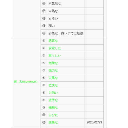
⑪
不気味な
⑫
未熟な
⑬
もろい
⑭
弱い
⑮
邪悪な 白レアでは最強
①
悪質な
②
安定した
③
重々しい
④
危険な
⑤
強力な
⑥
古風な
緑（Uncommon）
⑦
丈夫な
⑧
力強い
⑨
派手な
⑩
物騒な
⑪
古びた
⑫
凶暴な
2020/02/23