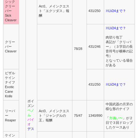
シック
クリー
Act1、メインクエス
バー
ト「エクソダス」報
431/250
※LV24まで？
Sick
酬
Cleaver
※LV24まで？
肉切り包丁
クリー
表記が「クリ−バ
バー
431/246
ー」（３字目の長
78/28
Cleaver
音符号が横棒の記
号）
となっている場合
がある
ビザル
ケイン
ナイフ
431/250
※LV24まで？
Exotic
Cane
Knife
ポイ
中国武器の月牙の
ズン
様な形のナイフ
ベノ
リーパ
Act3、メインクエス
ム
ー
ト「ジャングルの
75/47
1340/890
「
力強い〜
」が２
バイ
Reaper
王」報酬
日で３回ドロップ
オ
したケースあり
デス
ケイン