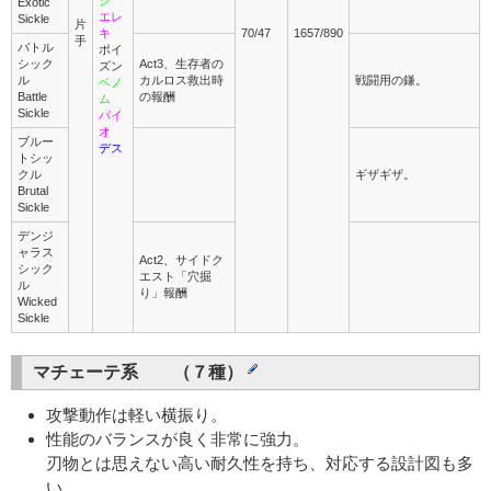
ジ
Exotic
エレ
Sickle
片
キ
70/47
1657/890
手
バトル
ポイ
シック
Act3、生存者の
ズン
ル
カルロス救出時
戦闘用の鎌。
ベノ
Battle
の報酬
ム
Sickle
バイ
オ
ブルー
デス
トシッ
クル
ギザギザ。
Brutal
Sickle
デンジ
ャラス
Act2、サイドク
シック
エスト「穴掘
ル
り」報酬
Wicked
Sickle
マチェーテ系 （７種）
攻撃動作は軽い横振り。
性能のバランスが良く非常に強力。
刃物とは思えない高い耐久性を持ち、対応する設計図も多
い。