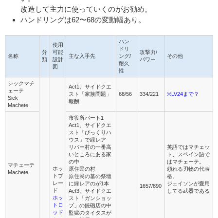
改造して主力に使っていくのがお勧め。
ハンドリングは62〜68の変動幅あり。
ハン
使用
ドリ
分
可能
攻撃力/
名称
主な入手先
ング/
その他
類
設計
パワー
耐久
図
性
シックマチ
Act1、サイドクエ
ェーテ
スト「家族問題」
68/56
334/221
※LV24まで？
Sick
報酬
Machete
市役所パート1
Act1、サイドクエ
スト「びっくりハ
ウス」で緑レア
リバー村の一番高
英語ではマチェッ
いところにある家
ト、スペイン語で
の中
はマチェーテ。
マチェーテ
ホッ
原住民の村
頼れる刃物の代表
Machete
トブ
原住民の墓の祭壇
格。
レー
に緑レアのが1本
ジェイソンが愛用
1657/890
ド
Act3、サイドクエ
してる武器である
ホッ
スト「ガンショッ
トロ
プ」の銃砲店の中
ッド
監獄のタイタスが