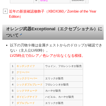
⑨
頑強な
2020/04/07
+
近年の新規確認修飾子（XBOX360／Zombie of the Year
Edition）
オレンジ武器Exceptional（エクセプショナル）に
ついて
以下の刃物９種は金属チェストからのドロップが確認でき
ない（主人公LV60時）。
LV25時点で白レア／色レアが出なくなる模様。
１
キッチンナイフ
ウェイン、フロレンシオが販売
２
クリーバー
３
シッククリーバー
エリックが販売
４
シックダブルブレード
フロレンシオが販売
５
シックマチェーテ
カハヤが販売
６
ダイビングナイフ
ハビエル、カハヤが販売
７
ダブルブレード
エリックが販売