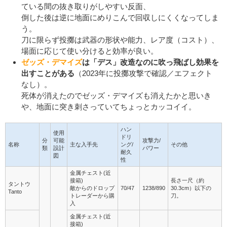
ている間の抜き取りがしやすい反面、
倒した後は逆に地面にめりこんで回収しにくくなってしま
う。
刀に限らず投擲は武器の形状や能力、レア度（コスト）、
場面に応じて使い分けると効率が良い。
ゼッズ・デマイズ
は「デス」改造なのに吹っ飛ばし効果を
出すことがある
（2023年に投擲攻撃で確認／エフェクト
なし）。
死体が消えたのでゼッズ・デマイズも消えたかと思いき
や、地面に突き刺さっていてちょっとカッコイイ。
ハン
使用
ドリ
分
可能
攻撃力/
名称
主な入手先
ング/
その他
類
設計
パワー
耐久
図
性
金属チェスト(近
接箱)
長さ一尺（約
タントウ
敵からのドロップ
70/47
1238/890
30.3cm）以下の
Tanto
トレーダーから購
刀。
入
金属チェスト(近
接箱)