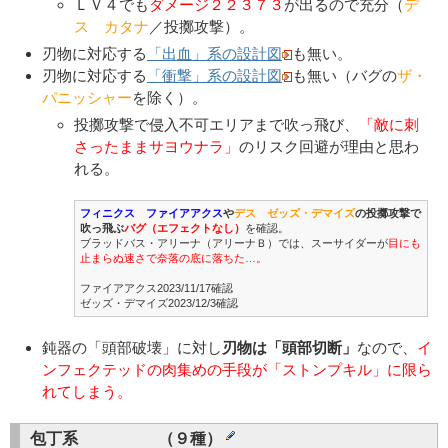
ＬＶ４でも
ダメージ２２３７３
が出るので充分（
デ
ス カタナ
／投擲攻撃）。
刃物に対応する
「出血」系の設計図
も無い。
刃物に対応する
「衝撃」系の設計図
も無い（バグの
ザ・
パニッシャー
を除く）。
投擲攻撃で侵入不可エリアまで吹っ飛び、
「敵に刺
さったままサヨウナラ」
のリスク回避が理由と思わ
れる。
フィニクス ファイアアクス
や
デス ゼッズ・デマイズ
の投擲攻撃で
吹っ飛ぶ
バグ（エフェクトなし）
を確認。
ブラッドバス・アリーナ（アリーナＢ）では、スーサイダーが
目にも
止まらぬ速さで奈落の底に落ちた…。
ファイアアクス2023/11/17確認
ゼッズ・デマイズ2023/12/3確認
鈍器の「頭部破壊」に対し
刃物は「頭部切断」
なので、
イ
ンフェクテッドの肉集めの手段が「ストンプキル」に限ら
れてしまう。
包丁系 （９種）