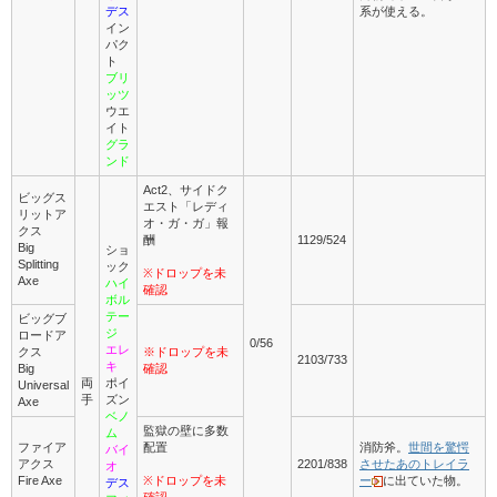
デス
系が使える。
イン
パク
ト
ブリ
ッツ
ウエ
イト
グラ
ンド
Act2、サイドク
ビッグス
エスト「レディ
リットア
オ・ガ・ガ」報
クス
酬
1129/524
Big
ショ
Splitting
ック
※ドロップを未
Axe
ハイ
確認
ボル
テー
ビッグブ
ジ
ロードア
0/56
エレ
クス
※ドロップを未
2103/733
キ
Big
確認
両
ポイ
Universal
手
ズン
Axe
ベノ
監獄の壁に多数
ム
ファイア
配置
消防斧。
世間を驚愕
バイ
アクス
2201/838
させたあのトレイラ
オ
Fire Axe
※ドロップを未
ー
に出ていた物。
デス