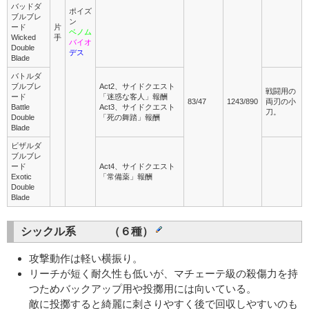
バッドダ
ポイズ
ブルブレ
ン
ード
片
ベノム
Wicked
手
バイオ
Double
デス
Blade
バトルダ
ブルブレ
Act2、サイドクエスト
戦闘用の
ード
「迷惑な客人」報酬
83/47
1243/890
両刃の小
Battle
Act3、サイドクエスト
刀。
Double
「死の舞踏」報酬
Blade
ビザルダ
ブルブレ
ード
Act4、サイドクエスト
Exotic
「常備薬」報酬
Double
Blade
シックル系 （６種）
攻撃動作は軽い横振り。
リーチが短く耐久性も低いが、マチェーテ級の殺傷力を持
つためバックアップ用や投擲用には向いている。
敵に投擲すると綺麗に刺さりやすく後で回収しやすいのも