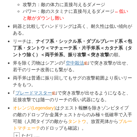
攻撃力：敵の体力に直接与えるダメージ
パワー：敵のスタミナに直接与えるダメージ
←低い
と敵がダウンし難い
鈍器と比較してハンドリングは高く、耐久性は低い傾向が
ある。
リーチは、
ナイフ系・シックル系・ダブルブレード系＜包
丁系・タントウ＜マチェーテ系・片手斧系＜カタナ系（タ
ントウ除く）＜両手斧系、振り攻撃＜突き攻撃
の順。
斧を除く刃物はシアンの｢
空中殺法
｣で突き攻撃が出せ、
若干のリーチ改善にも繋がる。
両手斧は普通に振り回してもサグの攻撃範囲より長いリー
チをもつ。
｢
ブレードマスター
｣で突き攻撃が出せるようになると、
近接攻撃では随一のリーチの長い武器になる。
オレンジ(Legendary)
はクエスト報酬を除きゾンビタイプ
の敵のドロップか金属チェストからのみ極々低確率で入手
可能（人間タイプの敵から
タントウ
、放置死体から
ブルー
トマチェーテ
のドロップも確認）。
+
ただし…