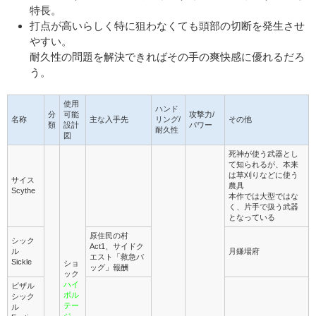
特長。
打点が高いらしく特に狙わなくても頭部の切断を発生させ
やすい。
耐久性の問題を解決できればその手の爽快感に優れるだろ
う。
使用
ハンド
分
可能
攻撃力/
名称
主な入手先
リング/
その他
類
設計
パワー
耐久性
図
死神が使う武器とし
て知られるが、本来
は草刈りなどに使う
サイス
農具
Scythe
本作では大型ではな
く、片手で扱う武器
となっている
原住民の村
シック
Act1、サイドク
ル
月鎌場府
エスト「救急バ
Sickle
ショ
ッグ」報酬
ック
ハイ
ビザル
ボル
シック
テー
ル