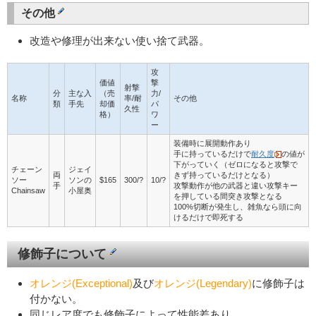
その他
改造や修理が出来ない使い捨て武器。
攻
価値
撃
射撃
分
主な入
（売
力/
名称
率/耐
その他
類
手先
却価
パ
久性
格）
ワ
ー
装備時に展開動作あり
手に持っているだけで
耐久度
の値が
下がっていく（ゼロになると攻撃で
チェーン
ジェイ
両
きず持っているだけとなる）
ソー
ソンの
$165
300/?
10/?
手
攻撃動作が他の武器と違い攻撃キー
Chainsaw
小屋奥
を押している間突き攻撃となる
100%切断が発生し、雑魚なら頭に向
けるだけで即死する
修飾子について
オレンジ(Exceptional)
及び
オレンジ(Legendary)
に修飾子は
付かない。
同じレア度でも修飾子によって性能差あり。