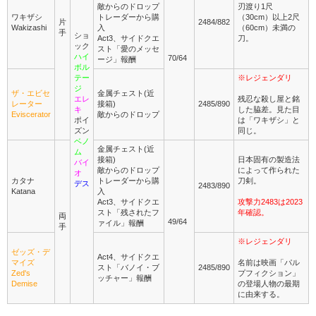
敵からのドロップ
刃渡り1尺
ワキザシ
トレーダーから購
（30cm）以上2尺
片
2484/882
Wakizashi
入
（60cm）未満の
手
ショ
Act3、サイドクエ
刀。
ック
スト「愛のメッセ
ハイ
70/64
ージ」報酬
ボル
テー
※レジェンダリ
ジ
ザ・エビセ
金属チェスト(近
エレ
残忍な殺し屋と銘
レーター
接箱)
2485/890
キ
した脇差。見た目
Eviscerator
敵からのドロップ
ポイ
は「ワキザシ」と
ズン
同じ。
ベノ
金属チェスト(近
ム
接箱)
日本固有の製造法
バイ
敵からのドロップ
によって作られた
オ
カタナ
トレーダーから購
刀剣。
デス
2483/890
Katana
入
Act3、サイドクエ
攻撃力2483は2023
スト「残されたフ
年確認。
両
49/64
ァイル」報酬
手
※レジェンダリ
ゼッズ・デ
Act4、サイドクエ
マイズ
名前は映画「パル
スト「バノイ・ブ
2485/890
Zed's
プフィクション」
ッチャー」報酬
Demise
の登場人物の最期
に由来する。