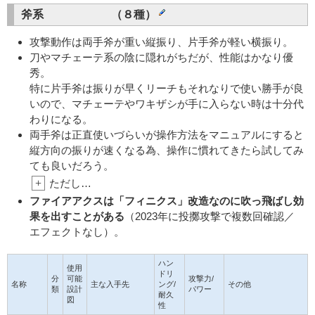
斧系 （８種）
攻撃動作は両手斧が重い縦振り、片手斧が軽い横振り。
刀やマチェーテ系の陰に隠れがちだが、性能はかなり優
秀。
特に片手斧は振りが早くリーチもそれなりで使い勝手が良
いので、マチェーテやワキザシが手に入らない時は十分代
わりになる。
両手斧は正直使いづらいが操作方法をマニュアルにすると
縦方向の振りが速くなる為、操作に慣れてきたら試してみ
ても良いだろう。
+
ただし…
ファイアアクスは「フィニクス」改造なのに吹っ飛ばし効
果を出すことがある
（2023年に投擲攻撃で複数回確認／
エフェクトなし）。
ハン
使用
ドリ
分
可能
攻撃力/
名称
主な入手先
ング/
その他
類
設計
パワー
耐久
図
性