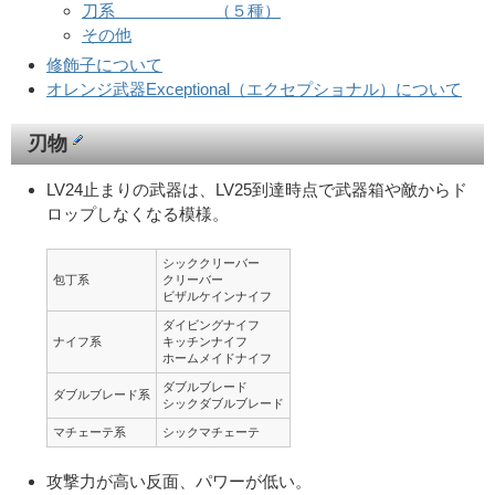
刀系 （５種）
その他
修飾子について
オレンジ武器Exceptional（エクセプショナル）について
刃物
LV24止まりの武器は、LV25到達時点で武器箱や敵からド
ロップしなくなる模様。
シッククリーバー
包丁系
クリーバー
ビザルケインナイフ
ダイビングナイフ
ナイフ系
キッチンナイフ
ホームメイドナイフ
ダブルブレード
ダブルブレード系
シックダブルブレード
マチェーテ系
シックマチェーテ
攻撃力が高い反面、パワーが低い。