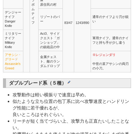
ラ
庫
ボ
原住民の村
ム
デンジャー
ナ
ナイフ
リゾートのバ
通常のナイフより刃が鋭
イ
Danger
ー
い
フ
83/47
1243/890
Knife
ミリタリー
Act3、サイド
ナイフ
クエスト「ガ
軍用ナイフ。通常のナイ
Military
ンショップ」
フと持ち手が少し違う
Knife
の銃砲店の中
アサシン・
※レジェンダリ
金属チェス
グリード
ト、敵のラン
Assassin's
中世の某アサシンの両刃
ダムドロップ
Greed
の小刀。
ダブルブレード系（５種）
攻撃動作は軽い横振りで速度は早め。
似たような立ち位置の包丁系に比べ攻撃速度とハンドリン
グ性能に若干優れるが、
良いところはそれぐらい。
リーチが短く当てづらい上、攻撃力も正直たいしたことな
い。