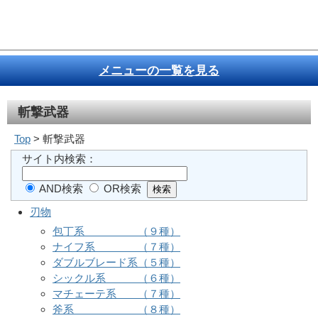
メニューの一覧を見る
斬撃武器
Top
> 斬撃武器
サイト内検索：
AND検索
OR検索
刃物
包丁系 （９種）
ナイフ系 （７種）
ダブルブレード系（５種）
シックル系 （６種）
マチェーテ系 （７種）
斧系 （８種）