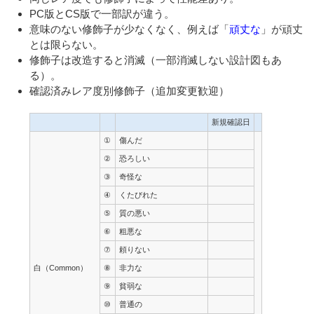
PC版とCS版で一部訳が違う。
意味のない修飾子が少なくなく、例えば「
頑丈な
」が頑丈
とは限らない。
修飾子は改造すると消滅（一部消滅しない設計図もあ
る）。
確認済みレア度別修飾子（追加変更歓迎）
新規確認日
①
傷んだ
②
恐ろしい
③
奇怪な
④
くたびれた
⑤
質の悪い
⑥
粗悪な
⑦
頼りない
白（Common）
⑧
非力な
⑨
貧弱な
⑩
普通の