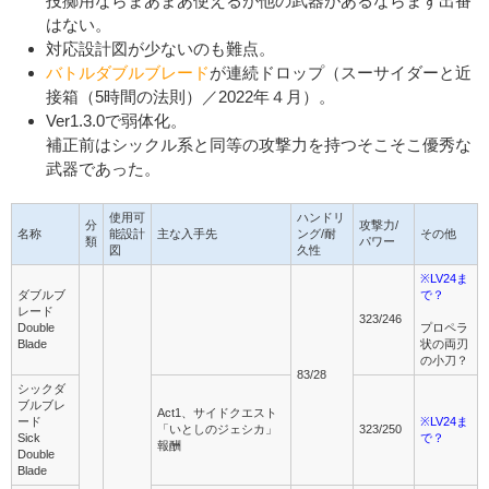
投擲用ならまあまあ使えるが他の武器があるならまず出番
はない。
対応設計図が少ないのも難点。
バトルダブルブレード
が連続ドロップ（スーサイダーと近
接箱（5時間の法則）／2022年４月）。
Ver1.3.0で弱体化。
補正前はシックル系と同等の攻撃力を持つそこそこ優秀な
武器であった。
使用可
ハンドリ
分
攻撃力/
名称
能設計
主な入手先
ング/耐
その他
類
パワー
図
久性
※LV24ま
ダブルブ
で？
レード
323/246
Double
プロペラ
Blade
状の両刃
の小刀？
83/28
シックダ
ブルブレ
Act1、サイドクエスト
ード
※LV24ま
「いとしのジェシカ」
323/250
Sick
で？
報酬
Double
Blade