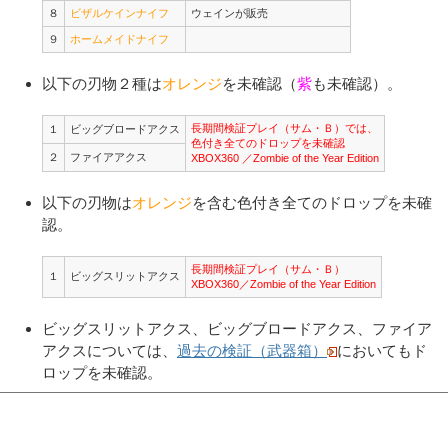
８
ビザルケインナイフ
ウェインが販売
９
ホームメイドナイフ
以下の刃物２種は
オレンジ
を未確認（
紫
も未確認）。
長期間検証プレイ（サム・Ｂ）では、
１
ビッグブロードアクス
色付き全てのドロップを未確認
２
ファイアアクス
XBOX360 ／Zombie of the Year Edition
以下の刃物は
オレンジ
を含む色付き全てのドロップを未確
認。
長期間検証プレイ（サム・Ｂ）
１
ビッグスリットアクス
XBOX360／Zombie of the Year Edition
ビッグスリットアクス、ビッグブロードアクス、ファイア
アクスについては、
過去の検証（武器箱）
においてもド
ロップを未確認。