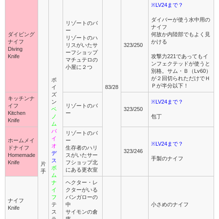
※LV24まで？
ダイバーが使う水中用の
リゾートのバ
ナイフ
ー
ダイビング
何故か内陸部でもよく見
リゾートのハ
ナイフ
かける
リスがいたサ
323/250
Diving
ーフショップ
Knife
攻撃力221であってもイ
マチュテロの
ンフェクテッドが使うと
小屋に２つ
別格。サム・Ｂ（Lv60）
が２回切られただけでＨ
ポ
Ｐが半分以下！
イ
83/28
ズ
キッチンナ
ン
※LV24まで？
イフ
リゾートのバ
ベ
323/250
Kitchen
ー
ノ
包丁
Knife
ム
バ
リゾートのバ
イ
ホームメイ
ー
※LV24まで？
オ
ドナイフ
生存者のハリ
323/246
デ
Homemade
スがいたサー
手製のナイフ
ス
Knife
フショップ北
片
ボ
にある更衣室
手
ム
ナ
ヘクター・レ
イ
クターがいる
フ
バンガローの
ナイフ
テ
中
小さめのナイフ
Knife
ス
サイモンの倉