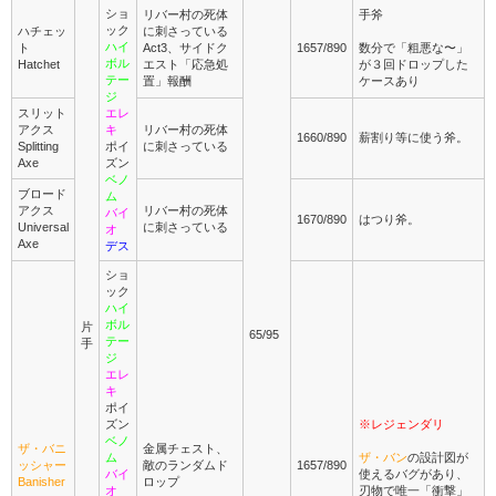
ショ
リバー村の死体
手斧
ック
ハチェッ
に刺さっている
ハイ
ト
Act3、サイドク
1657/890
数分で「粗悪な〜」
ボル
Hatchet
エスト「応急処
が３回ドロップした
テー
置」報酬
ケースあり
ジ
スリット
エレ
アクス
キ
リバー村の死体
1660/890
薪割り等に使う斧。
Splitting
ポイ
に刺さっている
Axe
ズン
ベノ
ブロード
ム
アクス
リバー村の死体
バイ
1670/890
はつり斧。
Universal
に刺さっている
オ
Axe
デス
ショ
ック
ハイ
ボル
片
65/95
テー
手
ジ
エレ
キ
ポイ
ズン
※レジェンダリ
ベノ
ザ・バニ
金属チェスト、
ム
ザ・バン
の設計図が
ッシャー
敵のランダムド
1657/890
バイ
使えるバグがあり、
Banisher
ロップ
オ
刃物で唯一「衝撃」