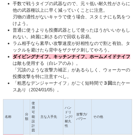
手数で戦うタイプの武器なので、元々低い耐久性がさらに
他の武器種以上に早く減っていくことに注意。
刃物の適性がないキャラで使う場合、スタミナにも気をつ
けよう。
普通に使うよりも投擲武器として使ったほうがいいかもし
れない。綺麗に刺さるので回収も容易。
ラム相手なら素早い攻撃速度が好相性なので割と有効。タ
ックルを避けたら背中をザクザク刺してやろう。
ダイビングナイフ、キッチンナイフ、ホームメイドナイフ
は敵も使用する（白レアのみ）。
「冗談のような攻撃力補正」があるらしく、ウォーカーの
投擲攻撃を特に注意すべし。
「粗悪なデンジャーナイフ」がごく短時間で
３回
出たケー
スあり（2024/01/05）。
使
用
ハン
可
ドリ
分
攻撃力/
名称
能
主な入手先
ング/
その他
類
パワー
設
耐久
計
性
図