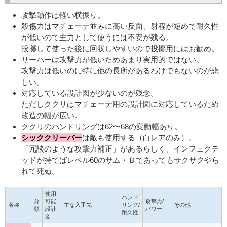
攻撃動作は軽い横振り。
殺傷力はマチェーテ並みに高い反面、射程が短めで耐久性
が低いので主力として使うには不安が残る。
投擲して使った後に回収しやすいので投擲用にはお勧め。
リーパーは攻撃力が低いためあまり実用的ではない。
攻撃力は低いのに特に他の長所があるわけでもないのが悲
しい。
対応している設計図が少ないのが残念。
ただしククリはマチェーテ用の設計図に対応しているため
改造の幅が広い。
ククリのハンドリングは62〜68の変動幅あり。
シッククリーバー
は敵も使用する（白レアのみ）。
「冗談のような攻撃力補正」があるらしく、インフェクテ
ッドが持てばレベル60のサム・Ｂであってもサクサクやら
れて死ぬ。
使用
ハンド
分
可能
攻撃力/
名称
主な入手先
リング/
その他
類
設計
パワー
耐久性
図