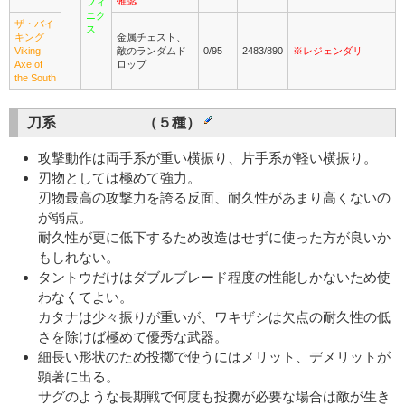
確認
フィ
ニク
ザ・バイ
ス
キング
金属チェスト、
Viking
敵のランダムド
0/95
2483/890
※レジェンダリ
Axe of
ロップ
the South
刀系 （５種）
攻撃動作は両手系が重い横振り、片手系が軽い横振り。
刃物としては極めて強力。
刃物最高の攻撃力を誇る反面、耐久性があまり高くないの
が弱点。
耐久性が更に低下するため改造はせずに使った方が良いか
もしれない。
タントウだけはダブルブレード程度の性能しかないため使
わなくてよい。
カタナは少々振りが重いが、ワキザシは欠点の耐久性の低
さを除けば極めて優秀な武器。
細長い形状のため投擲で使うにはメリット、デメリットが
顕著に出る。
サグのような長期戦で何度も投擲が必要な場合は敵が生き