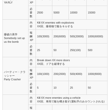
YA RLY
XP
必
要
2500
5000
10000
15000
数
内
Kill XX enemies with explosives
容
XX回、爆発物で敵をキルする
報
爆破の美学
酬
100(3000)
200(6000)
500(20000)
1000(60000)
Somebody set up
XP
us the bomb
必
要
25
50
250(100)
500
数
内
Break down XX more doors
容
XX回、ドアを破壊する
報
パーティー・クラ
酬
100(1000)
200(2000)
500(4000)
1000(8000)
ッシャー
XP
Party Crasher
必
要
5
10
25
50
数
内
Kill XX more enemies using a vehicle
容
XX回、車両で敵を轢き殺す(運転手のみカウントされる)
報