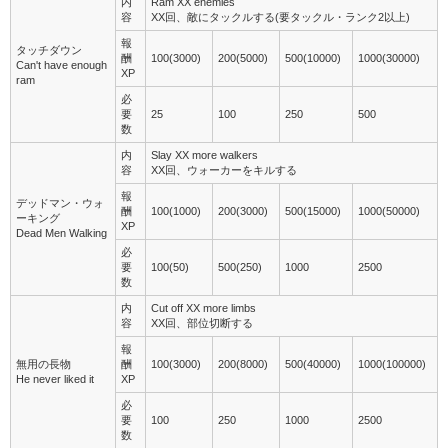
内
Ram XX enemies
容
XX回、敵にタックルする(要タックル・ランク2以上)
報
タッチダウン
酬
100(3000)
200(5000)
500(10000)
1000(30000)
Can't have enough
XP
ram
必
要
25
100
250
500
数
内
Slay XX more walkers
容
XX回、ウォーカーをキルする
報
デッドマン・ウォ
酬
100(1000)
200(3000)
500(15000)
1000(50000)
ーキング
XP
Dead Men Walking
必
要
100(50)
500(250)
1000
2500
数
内
Cut off XX more limbs
容
XX回、部位切断する
報
無用の長物
酬
100(3000)
200(8000)
500(40000)
1000(100000)
He never liked it
XP
必
要
100
250
1000
2500
数