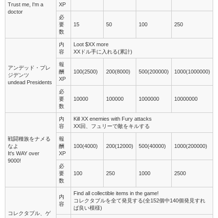
Trust me, I'm a
XP
doctor
必
要
15
50
100
250
数
内
Loot $XX more
容
XXドル手に入れる(累計)
報
アンデッド・プレ
酬
100(2500)
200(8000)
500(200000)
1000(1000000)
ジデンツ
XP
undead Presidents
必
要
10000
100000
1000000
10000000
数
内
Kill XX enemies with Fury attacks
容
XX回、フュリーで敵をキルする
戦闘種族をナメる
報
なよ
酬
100(4000)
200(12000)
500(40000)
1000(200000)
It's WAY over
XP
9000!
必
要
100
250
1000
2500
数
Find all collectible items in the game!
内
コレクタブルを全て発見する(全152個中140個発見すれ
容
ば良い模様)
コレクタブル、ゲ