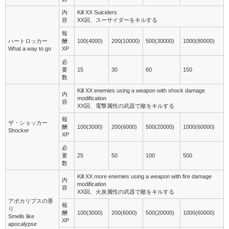
内
Kill XX Suiciders
容
XX回、スーサイダーをキルする
報
ハートロッカー
酬
100(4000)
200(10000)
500(30000)
1000(80000)
What a way to go
XP
必
要
15
30
60
150
数
Kill XX enemies using a weapon with shock damage
内
modification
容
XX回、電撃属性の武器で敵をキルする
報
ザ・ショッカー
酬
100(3000)
200(6000)
500(20000)
1000(60000)
Shocker
XP
必
要
25
50
100
500
数
Kill XX more enemies using a weapon with fire damage
内
modification
容
XX回、火炎属性の武器で敵をキルする
アポカリプスの香
報
り
酬
100(3000)
200(6000)
500(20000)
1000(60000)
Smells like
XP
apocalypse