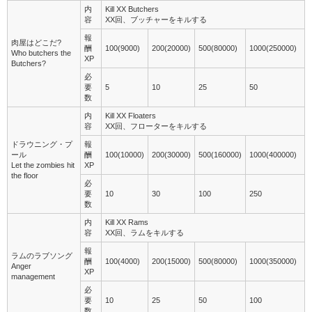
内
Kill XX Butchers
容
XX回、ブッチャーをキルする
報
肉屋はどこだ?
酬
100(9000)
200(20000)
500(80000)
1000(250000)
Who butchers the
XP
Butchers?
必
要
5
10
25
50
数
内
Kill XX Floaters
容
XX回、フローターをキルする
ドラウニング・プ
報
ール
酬
100(10000)
200(30000)
500(160000)
1000(400000)
Let the zombies hit
XP
the floor
必
要
10
30
100
250
数
内
Kill XX Rams
容
XX回、ラムをキルする
報
ラムのラブソング
酬
100(4000)
200(15000)
500(80000)
1000(350000)
Anger
XP
management
必
要
10
25
50
100
数