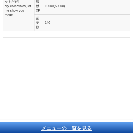
ットだぜ!
報
My collectibles, let
酬
10000(50000)
me show you
XP
them!
必
要
140
数
メニューの一覧を見る