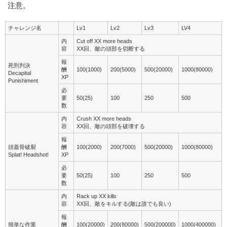
注意。
チャレンジ名
Lv1
Lv2
Lv3
LV4
内
Cut off XX more heads
容
XX回、敵の頭部を切断する
報
死刑判決
酬
100(1000)
200(5000)
500(20000)
1000(80000)
Decapital
XP
Punishiment
必
要
50(25)
100
250
500
数
内
Crush XX more heads
容
XX回、敵の頭部を破壊する
報
頭蓋骨破裂
酬
100(2000)
200(7000)
500(20000)
1000(80000)
Splat! Headshot!
XP
必
要
50(25)
100
250
500
数
内
Rack up XX kills
容
XX回、敵をキルする(敵は誰でも良い)
報
簡単な作業
酬
100(20000)
200(80000)
500(200000)
1000(400000)