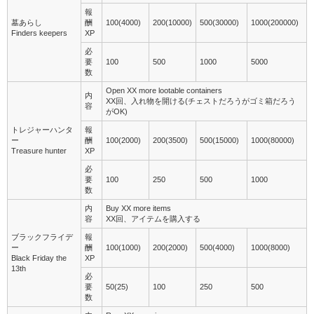
報
墓あらし
酬
100(4000)
200(10000)
500(30000)
1000(200000)
Finders keepers
XP
必
要
100
500
1000
5000
数
Open XX more lootable containers
内
XX回、入れ物を開ける(チェストだろうがゴミ箱だろう
容
がOK)
トレジャーハンタ
報
ー
酬
100(2000)
200(3500)
500(15000)
1000(80000)
Treasure hunter
XP
必
要
100
250
500
1000
数
内
Buy XX more items
容
XX回、アイテムを購入する
ブラックフライデ
報
ー
酬
100(1000)
200(2000)
500(4000)
1000(8000)
Black Friday the
XP
13th
必
要
50(25)
100
250
500
数