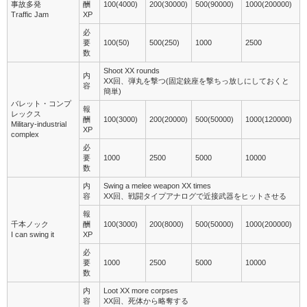
事故多発
酬
100(4000)
200(30000)
500(90000)
1000(200000)
Traffic Jam
XP
必
要
100(50)
500(250)
1000
2500
数
Shoot XX rounds
内
XX回、弾丸を撃つ(固定銃座を撃ちっ放しにしておくと
容
簡単)
バレット・コンプ
報
レックス
酬
100(3000)
200(20000)
500(50000)
1000(120000)
Military-industrial
XP
complex
必
要
1000
2500
5000
10000
数
内
Swing a melee weapon XX times
容
XX回、戦闘タイプアナログで近接武器をヒットさせる
報
千本ノック
酬
100(3000)
200(8000)
500(50000)
1000(200000)
I can swing it
XP
必
要
1000
2500
5000
10000
数
内
Loot XX more corpses
容
XX回、死体から略奪する