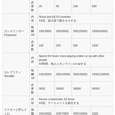
必
要
25
50
100
500
数
内
Shoot and kill XX enemies
容
XX回、銃火器で敵をキルする
報
ガンスリンガー
酬
100(3000)
200(9000)
500(25000)
1000(65000)
Firepower
XP
必
要
100
250
500
1000
数
Spend XX hours more playing online co-op with other
内
people
容
XX時間、他人とオンラインco-opする
報
セレブリティ
酬
100(3000)
200(10000)
500(40000)
1000(100000)
Socialite
XP
必
要
3600
18000
36000
90000
数
内
Revive a teammate XX times
容
XX回、チームメイトを蘇生する
ドクターと呼んで
報
くれ
酬
100(2000)
200(7000)
500(15000)
1000