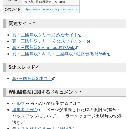
2018年2月13日発売（Steam）
公式サイト
https://www.gamecity.ne.jp/smusou8/
関連サイト
真・三國無双シリーズ 総合サイト
真・三國無双シリーズ 公式ツイッター
真・三國無双8 Empires 攻略Wiki
真・三國無双7 ＆ 真・三國無双7 猛将伝 攻略Wiki
5chスレッド
真･三國無双8 本スレ
Wiki編集法に関するドキュメント
ヘルプ
-- PukiWikiで編集するには？
編集者用FAQ
-- ページが消去された時の復旧法(差分・
バックアップについて)、エラーメッセージ出現時の対処
法など。
テキスト整形のルール（詳細版）