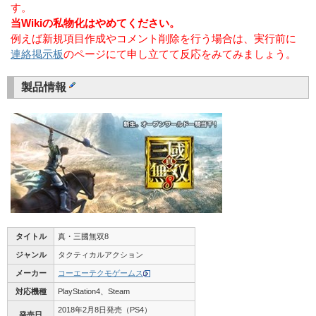
す。
当Wikiの私物化はやめてください。
例えば新規項目作成やコメント削除を行う場合は、実行前に
連絡掲示板
のページにて申し立てて反応をみてみましょう。
製品情報
タイトル
真・三國無双8
ジャンル
タクティカルアクション
メーカー
コーエーテクモゲームス
対応機種
PlayStation4、Steam
2018年2月8日発売（PS4）
発売日