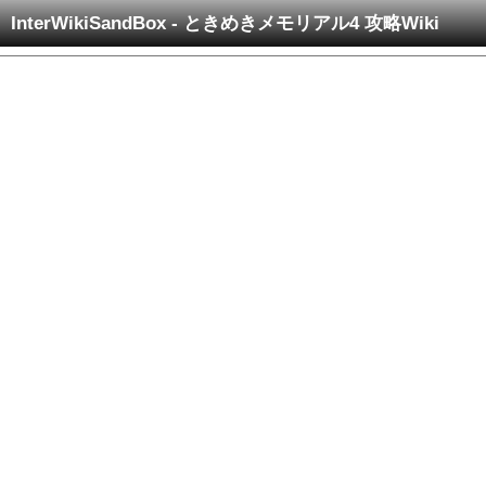
InterWikiSandBox - ときめきメモリアル4 攻略Wiki