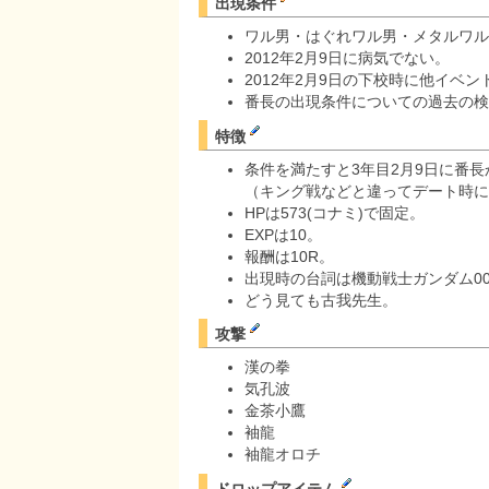
出現条件
ワル男・はぐれワル男・メタルワル
2012年2月9日に病気でない。
2012年2月9日の下校時に他イベ
番長の出現条件についての過去の検
特徴
条件を満たすと3年目2月9日に番
（キング戦などと違ってデート時に
HPは573(コナミ)で固定。
EXPは10。
報酬は10R。
出現時の台詞は機動戦士ガンダム0083S
どう見ても古我先生。
攻撃
漢の拳
気孔波
金茶小鷹
袖龍
袖龍オロチ
ドロップアイテム