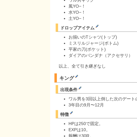
風YO−！
水YO−！
土YO−！
ドロップアイテム
お揃いのTシャツ(トップ)
ミスリルジャージ(ボトム)
平家の刀(ポケット)
ダイアのバンダナ（アクセサリ）
以上、全て引き継ぎなし
キング
出現条件
ワル男を3回以上倒した次のデート
3年目の9月〜12月
特徴
HPは250で固定。
EXPは10。
報酬は30R。