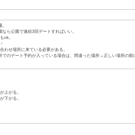
場。
園なら公園で連続3回デートすればいい。
もok。
い
合わせ場所に来ている必要がある。
所でのデート予約が入っている場合は、間違った場所→正しい場所の順に
が上がる。
が下がる。