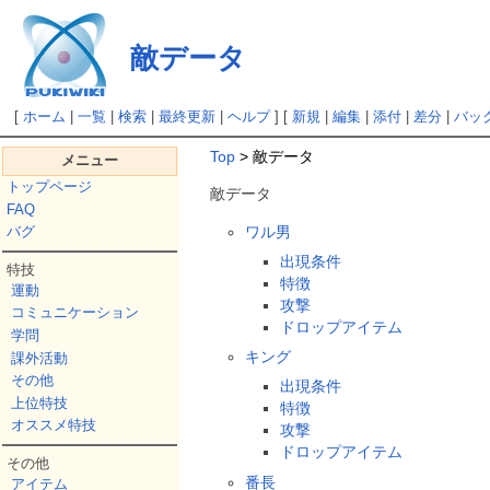
敵データ
[
ホーム
|
一覧
|
検索
|
最終更新
|
ヘルプ
] [
新規
|
編集
|
添付
|
差分
|
バッ
Top
> 敵データ
メニュー
トップページ
敵データ
FAQ
ワル男
バグ
出現条件
特技
特徴
運動
攻撃
コミュニケーション
ドロップアイテム
学問
キング
課外活動
その他
出現条件
上位特技
特徴
オススメ特技
攻撃
ドロップアイテム
その他
番長
アイテム