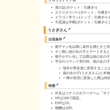
漢の証(ポケット：引継ぎ○)
エクスカリバー(ポケット：引継ぎ×
ドラゴン学ラン(トップ：引継ぎ×) 容
不思議な学帽(ポケット：引継ぎ×) 文
うさぎさん
出現条件
都子ヤン化以降に条件を満たすと何
ヤン期に他の女の子とデートすると
都子がデレ化して以降は他の女の子
平日のコマンド実行時、他の女の子
瑠衣や男友達に変装すること
偽の女の子(うさぎさん)と本
一稀や里澄に変装した際は特
特徴
外見はコナミのホラーゲーム「サイ
HPは166で固定。
EXPは10。
報酬は10R。