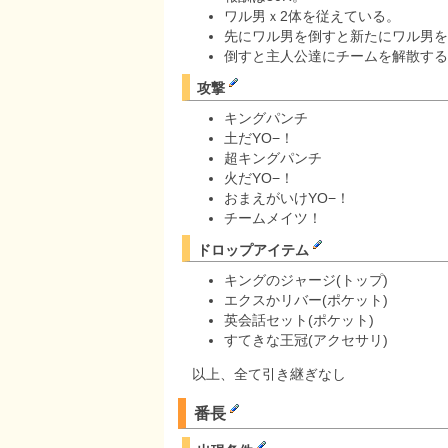
ワル男ｘ2体を従えている。
先にワル男を倒すと新たにワル男を呼
倒すと主人公達にチームを解散する
攻撃
キングパンチ
土だYO−！
超キングパンチ
火だYO−！
おまえがいけYO−！
チームメイツ！
ドロップアイテム
キングのジャージ(トップ)
エクスかリバー(ポケット)
英会話セット(ポケット)
すてきな王冠(アクセサリ)
以上、全て引き継ぎなし
番長