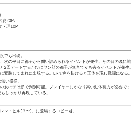
)
姿20P↓
・理10P↑
度でも出現。
、次の平日に都子から問い詰められるイベントが発生。その日の晩に戦
と2回デートするたびにヤン顔の都子が無言で立ち去るイベントが発生
に変装してまれに出現する。LRで声を掛けると正体を現し戦闘になる
は無い模様。
物の女の子は影で判別可能。プレイヤーにかなり高い動体視力が必要で
技もしっかり再現している。
レントヒル(３〜)」に登場するロビー君。