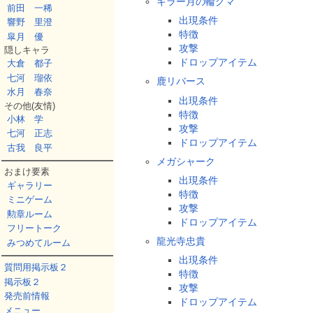
キラー月の輪グマ
前田 一稀
出現条件
響野 里澄
特徴
皐月 優
攻撃
隠しキャラ
ドロップアイテム
大倉 都子
七河 瑠依
鹿リバース
水月 春奈
出現条件
その他(友情)
特徴
小林 学
攻撃
七河 正志
ドロップアイテム
古我 良平
メガシャーク
おまけ要素
出現条件
ギャラリー
特徴
ミニゲーム
攻撃
勲章ルーム
ドロップアイテム
フリートーク
龍光寺忠貴
みつめてルーム
出現条件
質問用掲示板２
特徴
掲示板２
攻撃
発売前情報
ドロップアイテム
メニュー