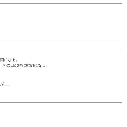
闘になる。
。その日の晩に戦闘になる。
。
すが……