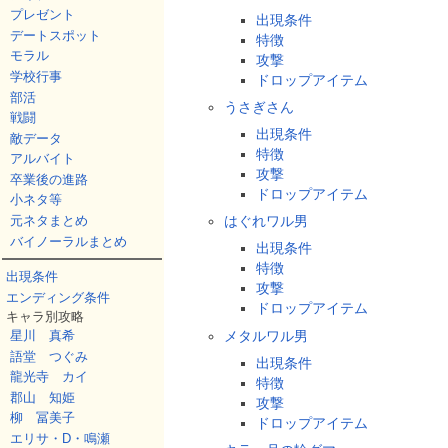
プレゼント
出現条件
デートスポット
特徴
モラル
攻撃
学校行事
ドロップアイテム
部活
うさぎさん
戦闘
出現条件
敵データ
特徴
アルバイト
攻撃
卒業後の進路
ドロップアイテム
小ネタ等
元ネタまとめ
はぐれワル男
バイノーラルまとめ
出現条件
特徴
出現条件
攻撃
エンディング条件
ドロップアイテム
キャラ別攻略
メタルワル男
星川 真希
語堂 つぐみ
出現条件
龍光寺 カイ
特徴
郡山 知姫
攻撃
柳 冨美子
ドロップアイテム
エリサ・D・鳴瀬