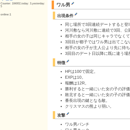
Counter: 184002,today: 3,yesterday:
ワル男
5
online:1
出現条件
同じ場所で3回連続デートすると登
河川敷なら河川敷に連続で3回、公
相手の女の子は同じキャラでなくて
3回目が都子ではワル男は出てこな
相手の女の子が主人公より先に待ち
3回目のデート日以降に既に違う場
特徴
HPは100で固定。
EXPは10。
報酬は12R。
勝利すると一緒にいた女の子の評価
敗北すると一緒にいた女の子の評価
番長出現の鍵となる敵。
クリスマスの熊より弱い。
攻撃
ワル男パンチ
ワル男キック