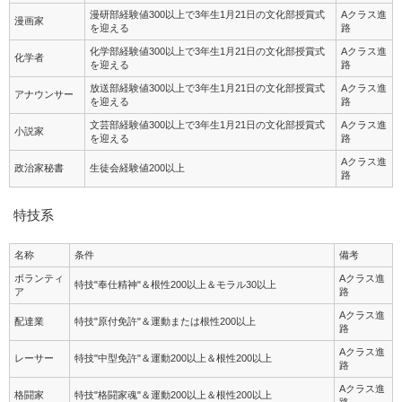
漫研部経験値300以上で3年生1月21日の文化部授賞式
Aクラス進
漫画家
を迎える
路
化学部経験値300以上で3年生1月21日の文化部授賞式
Aクラス進
化学者
を迎える
路
放送部経験値300以上で3年生1月21日の文化部授賞式
Aクラス進
アナウンサー
を迎える
路
文芸部経験値300以上で3年生1月21日の文化部授賞式
Aクラス進
小説家
を迎える
路
Aクラス進
政治家秘書
生徒会経験値200以上
路
特技系
名称
条件
備考
ボランティ
Aクラス進
特技"奉仕精神"＆根性200以上＆モラル30以上
ア
路
Aクラス進
配達業
特技"原付免許"＆運動または根性200以上
路
Aクラス進
レーサー
特技"中型免許"＆運動200以上＆根性200以上
路
Aクラス進
格闘家
特技"格闘家魂"＆運動200以上＆根性200以上