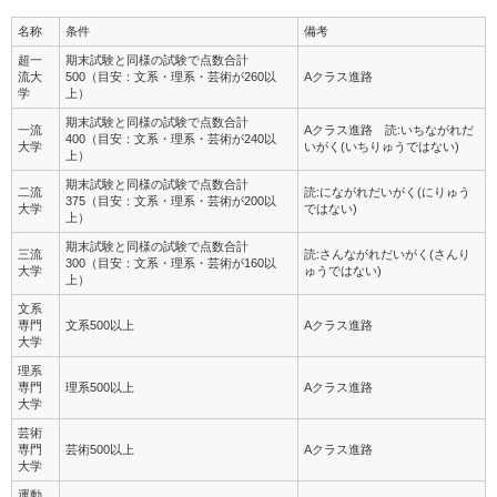
名称
条件
備考
超一
期末試験と同様の試験で点数合計
流大
500（目安：文系・理系・芸術が260以
Aクラス進路
学
上）
期末試験と同様の試験で点数合計
一流
Aクラス進路 読:いちながれだ
400（目安：文系・理系・芸術が240以
大学
いがく(いちりゅうではない)
上）
期末試験と同様の試験で点数合計
二流
読:にながれだいがく(にりゅう
375（目安：文系・理系・芸術が200以
大学
ではない)
上）
期末試験と同様の試験で点数合計
三流
読:さんながれだいがく(さんり
300（目安：文系・理系・芸術が160以
大学
ゅうではない)
上）
文系
専門
文系500以上
Aクラス進路
大学
理系
専門
理系500以上
Aクラス進路
大学
芸術
専門
芸術500以上
Aクラス進路
大学
運動