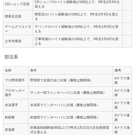
CDショップのバイト経験値が100以上で、3年生2月4日を
CDショップ店員
迎える
喫茶店のバイト経験値が100以上で、3年生2月4日を迎え
喫茶店店員
る
ゲームクリエイタ
デバックのバイト経験値が100以上で、3年生2月4日を迎
ー
える
工事現場のバイト経験値が100以上で、3年生2月4日を迎
土木作業員
える
部活系
名称
条件
備考
Aクラス進
プロ野球選手
野球部で全国大会に出場（勝敗は無関係）
路
プロサッカー
Aクラス進
サッカー部でインターハイに出場（勝敗は無関係）
選手
路
Aクラス進
水泳選手
水泳部でインターハイに出場（勝敗は無関係）
路
Aクラス進
剣術家
剣道部でインターハイに出場（勝敗は無関係）
路
吹奏楽部経験値300以上で3年生1月21日の文化部授賞
Aクラス進
音楽家
式を迎える
路