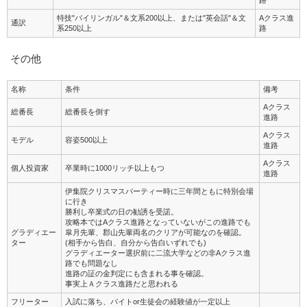
路
特技"バイリンガル"＆文系200以上、または"英会話"＆文
Aクラス進
通訳
系250以上
路
その他
名称
条件
備考
Aクラス
総番長
総番長を倒す
進路
Aクラス
モデル
容姿500以上
進路
Aクラス
個人投資家
卒業時に1000リッチ以上もつ
進路
伊集院クリスマスパーティー時に三年間ともに特別会場
に行き
勝利し卒業式の日の勧誘を受諾。
攻略本ではAクラス進路となっていないがこの進路でも
グラディエー
皐月先輩、郡山先輩両名のクリアが可能なのを確認。
ター
(相手から告白、自分から告白いずれでも)
グラディエーター選択前に二流大学などの非Aクラス進
路でも問題なし
進路の証の金判定にも含まれる事を確認。
事実上Ａクラス進路だと思われる
フリーター
入試に落ち、バイトor生徒会の経験値が一定以上