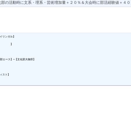
化部の活動時に文系・理系・芸術増加量＋２０％＆大会時に部活経験値＋４０
イリンガル】

　　　　】

　　

部エース】─【文化部大御所】

　

ィスト】
