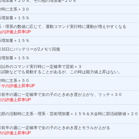
術増加量＋２０％、その他の増加量−２０％
験時に文系＋３０
系増加量＋１５％
系・理系の数値に応じて、運動コマンド実行時に運動が増えやすくなる
山の評価上昇率UP
系増加量＋１５％
月16日にバッテリーが2メモリ回復
術増加量＋１５％
術以外のコマンド実行時に一定確率で芸術＋３
末試験などでも発動することがあるが、この時は能力値上昇はない。
験時に文系＋５０
リサの評価上昇率UP
月前半の週に一定確率で女の子のときめき度が上がり、リッチ＋３０
堂の評価上昇率UP
化部の活動時に文系・理系・芸術増加量＋１５％＆大会時に部活経験値＋２０
月前半の週に一定確率で女の子のときめき度とモラルが上がる
野の評価上昇率UP