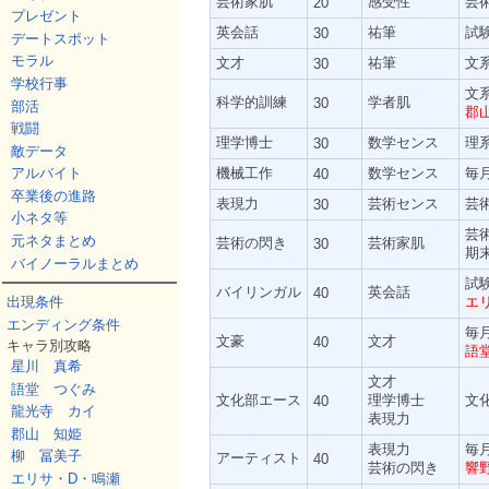
芸術家肌
感受性
芸
20
プレゼント
英会話
祐筆
試
30
デートスポット
モラル
文才
祐筆
文
30
学校行事
文
科学的訓練
学者肌
30
部活
郡
戦闘
理学博士
数学センス
理
30
敵データ
機械工作
数学センス
毎
アルバイト
40
卒業後の進路
表現力
芸術センス
芸
30
小ネタ等
芸
元ネタまとめ
芸術の閃き
芸術家肌
30
期
バイノーラルまとめ
試
バイリンガル
英会話
40
エ
出現条件
エンディング条件
毎
文豪
文才
40
キャラ別攻略
語
星川 真希
文才
語堂 つぐみ
文化部エース
理学博士
文
40
龍光寺 カイ
表現力
郡山 知姫
表現力
毎
柳 冨美子
アーティスト
40
芸術の閃き
響
エリサ・D・鳴瀬