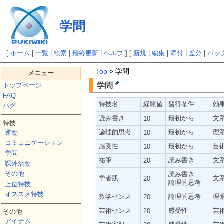
学問
[
ホーム
|
一覧
|
検索
|
最終更新
|
ヘルプ
] [
新規
|
編集
|
添付
|
差分
|
バッ
Top
> 学問
メニュー
学問
トップページ
FAQ
特技名
経験値
習得条件
効
バグ
読み書き
最初から
文
10
特技
論理的思考
最初から
理
10
運動
コミュニケーション
感受性
最初から
芸
10
学問
祐筆
読み書き
文
20
課外活動
その他
読み書き
学者肌
文
20
論理的思考
上位特技
オススメ特技
数学センス
論理的思考
理
20
芸術センス
感受性
芸
20
その他
アイテム