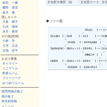
文化部大御所
文化部エース
文
50
前田 一稀
響野 里澄
皐月 優
隠しキャラ
◆ツリー図
大倉 都子
七河 瑠依
　　　　　　　　　　　　　　　　【英会話　　】───【バ
水月 春奈
　　　　　　　　　　　　　　　／

その他(友情)
【読み書き　】─【祐筆　　　】─【文才　　　】───【文豪
　　　　　　　＼　　　　　　　　　　　　　　　＼

小林 学
　　　　　　　　【学者肌　　】─【科学的訓練】　│ 　　
七河 正志
　　　　　　　／　　　　　　　　　　　　　　　　　＼

【論理的思考】─【数学センス】─【理学博士　】───【文化
古我 良平
　　　　　　　　　　　　　　　＼　　　　　　　　　／

　　　　　　　　　　　　　　　　【機械工作　】　│ 　

　　　　　　　　　　　　　　　　　　　　　　　／　　　
おまけ要素
【感受性　　】─【芸術センス】─【表現力　　】─【アーテ
ギャラリー
　　　　　　　＼　　　　　　　　　　　　　　　／

　　　　　　　　【芸術家肌　】─【芸術の閃き】
ミニゲーム
勲章ルーム
フリートーク
みつめてルーム
質問用掲示板２
掲示板２
発売前情報
メニュー