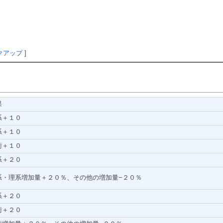
クアップ
]
果
系＋１０
系＋１０
術＋１０
系＋２０
系・理系増加量＋２０％、その他の増加量−２０％
系＋２０
術＋２０