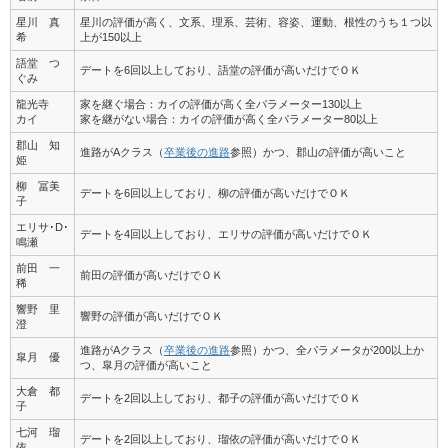
星川 真
星川の評価が高く、文系、理系、芸術、容姿、運動、根性のうち１つ以
希
上が150以上
語堂 つ
デートを6回以上しており、語堂の評価が高いだけでＯＫ
ぐみ
龍光寺
家を継ぐ場合：カイの評価が高く全パラメーター130以上
カイ
家を継がない場合：カイの評価が高く全パラメーター80以上
郡山 知
進路がAクラス（
卒業後の進路
参照）かつ、郡山の評価が高いこと
姫
柳 冨美
デートを6回以上しており、柳の評価が高いだけでＯＫ
子
エリサ･D･
デートを4回以上しており、エリサの評価が高いだけでＯＫ
鳴瀬
前田 一
前田の評価が高いだけでＯＫ
稀
響野 里
響野の評価が高いだけでＯＫ
澄
進路がAクラス（
卒業後の進路
参照）かつ、全パラメータが200以上か
皐月 優
つ、皐月の評価が高いこと
大倉 都
デートを2回以上しており、都子の評価が高いだけでＯＫ
子
七河 瑠
デートを2回以上しており、瑠依の評価が高いだけでＯＫ
依