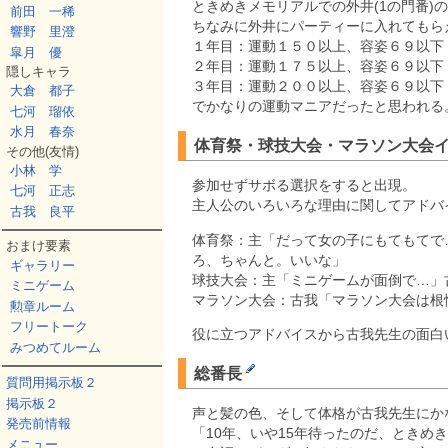
ときめきメモリアルでの外井(1の門番)
前田 一稀
ちなみに外井にパーティーに入れてもら
響野 里澄
１年目：運動１５０以上、容姿６９以下
皐月 優
２年目：運動１７５以上、容姿６９以下
隠しキャラ
３年目：運動２００以上、容姿６９以下
大倉 都子
でかなりの運動マニアだったと思われる
七河 瑠依
水月 春奈
体育祭・球技大会・マラソン大会
その他(友情)
小林 学
参加せずサボる選択をすると出現。
七河 正志
主人公のいろいろな理由に関してアドバ
古我 良平
体育祭：主「だって女の子にもてもてで
おまけ要素
ろ、ちゃんと。いいな」
ギャラリー
球技大会：主「ミニゲームが面倒で…」
ミニゲーム
マラソン大会：古我「マラソン大会は根
勲章ルーム
フリートーク
役に立つアドバイスから古我先生の面白
みつめてルーム
総番長
質問用掲示板２
掲示板２
声と髪の色、そして体格が古我先生にか
発売前情報
「10年、いや15年待ったのだ、ときめ
メニュー