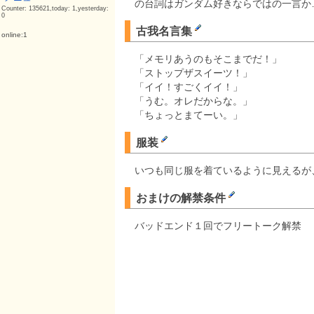
の台詞はガンダム好きならではの一言か
Counter: 135621,today: 1,yesterday:
0
古我名言集
online:1
「メモリあうのもそこまでだ！」
「ストップザスイーツ！」
「イイ！すごくイイ！」
「うむ。オレだからな。」
「ちょっとまてーい。」
服装
いつも同じ服を着ているように見えるが
おまけの解禁条件
バッドエンド１回でフリートーク解禁