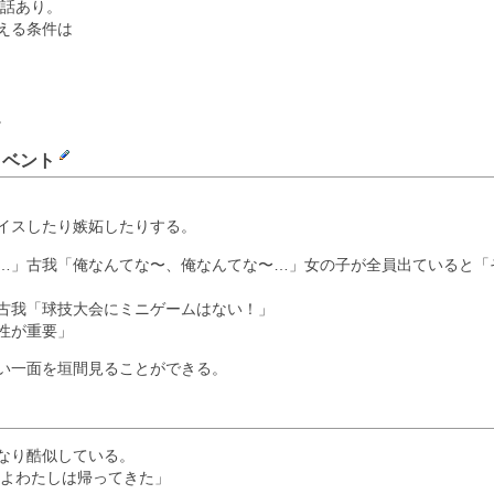
の話あり。
える条件は
。
イベント
イスしたり嫉妬したりする。
…」古我「俺なんてな〜、俺なんてな〜…」女の子が全員出ていると「
古我「球技大会にミニゲームはない！」
性が重要」
い一面を垣間見ることができる。
なり酷似している。
きよわたしは帰ってきた」