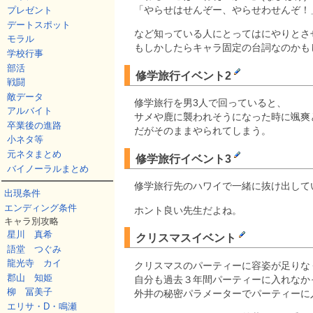
「やらせはせんぞー、やらせわせんぞ！
プレゼント
デートスポット
など知っている人にとってはにやりとさ
モラル
もしかしたらキャラ固定の台詞なのかも
学校行事
部活
修学旅行イベント2
戦闘
敵データ
修学旅行を男3人で回っていると、
アルバイト
サメや鹿に襲われそうになった時に颯爽
卒業後の進路
だがそのままやられてしまう。
小ネタ等
元ネタまとめ
修学旅行イベント3
バイノーラルまとめ
修学旅行先のハワイで一緒に抜け出して
出現条件
エンディング条件
ホント良い先生だよね。
キャラ別攻略
星川 真希
クリスマスイベント
語堂 つぐみ
龍光寺 カイ
クリスマスのパーティーに容姿が足りな
郡山 知姫
自分も過去３年間パーティーに入れなか
柳 冨美子
外井の秘密パラメーターでパーティーに
エリサ・D・鳴瀬