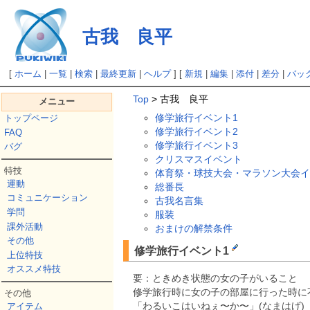
古我 良平
[
ホーム
|
一覧
|
検索
|
最終更新
|
ヘルプ
] [
新規
|
編集
|
添付
|
差分
|
バッ
Top
> 古我 良平
メニュー
修学旅行イベント1
トップページ
修学旅行イベント2
FAQ
修学旅行イベント3
バグ
クリスマスイベント
特技
体育祭・球技大会・マラソン大会イ
運動
総番長
コミュニケーション
古我名言集
学問
服装
課外活動
おまけの解禁条件
その他
修学旅行イベント1
上位特技
オススメ特技
要：ときめき状態の女の子がいること
修学旅行時に女の子の部屋に行った時に
その他
「わるいこはいねぇ〜か〜」(なまはげ)
アイテム