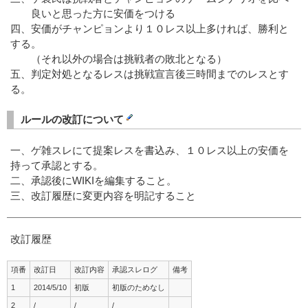
良いと思った方に安価をつける
四、安価がチャンピョンより１０レス以上多ければ、勝利と
する。
（それ以外の場合は挑戦者の敗北となる）
五、判定対処となるレスは挑戦宣言後三時間までのレスとす
る。
ルールの改訂について
一、ゲ雑スレにて提案レスを書込み、１０レス以上の安価を
持って承認とする。
二、承認後にWIKIを編集すること。
三、改訂履歴に変更内容を明記すること
改訂履歴
項番
改訂日
改訂内容
承認スレログ
備考
1
2014/5/10
初版
初版のためなし
2
/
/
/