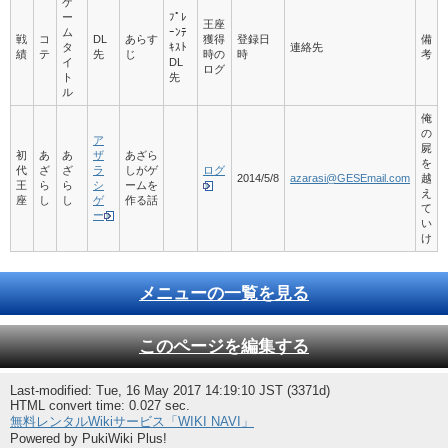
ゲ
ー
ﾌﾟﾚ
王座
ム
ｰﾝﾃ
戦
コ
DL
あらす
獲得
登録日
備
タ
ｷｽﾄ
連絡先
績
テ
先
じ
時の
時
考
イ
DL
ログ
ト
先
ル
俺
の
ア
屍
初
あ
あ
ザ
あざら
を
代
ざ
ざ
ラ
しがゲ
ログ
2014/5/8
azarasi@GESEmail.com
越
王
ら
ら
シ
ームを
え
座
し
し
ゲ
作る話
て
ー
い
け
メニューの一覧を見る
このページを編集する
Last-modified: Tue, 16 May 2017 14:19:10 JST (3371d)
HTML convert time: 0.027 sec.
無料レンタルWikiサービス「WIKI NAVI」
Powered by PukiWiki Plus!