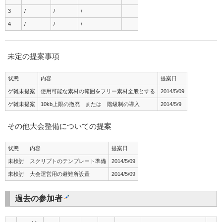
3
/
/
/
4
/
/
/
未定の提案事項
状態
内容
提案日
ゲ雑未提案
使用可能な素材の範囲をフリー素材全般とする
2014/5/09
ゲ雑未提案
10kb上限の撤廃 または 階級制の導入
2014/5/9
その他大会整備についての提案
状態
内容
提案日
未検討
スクリプトのテンプレート準備
2014/5/09
未検討
大会運営用の避難所設置
2014/5/09
過去の参加者