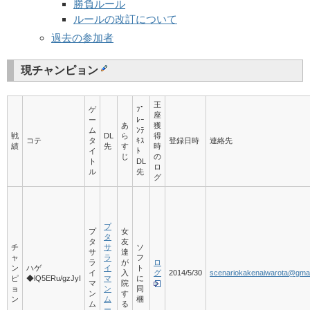
勝負ルール
ルールの改訂について
過去の参加者
現チャンピョン
王
ゲ
ﾌﾟ
座
ー
ﾚｰ
あ
獲
ム
ﾝﾃ
戦
DL
ら
得
コテ
タ
ｷｽ
登録日時
連絡先
績
先
す
時
イ
ﾄ
じ
の
ト
DL
ロ
ル
先
グ
プ
プ
女
タ
タ
友
チ
サ
ソ
サ
達
ャ
ラ
フ
ラ
が
ロ
ン
ハゲ
イ
ト
イ
入
グ
2014/5/30
scenariokakenaiwarota@gma
ピ
◆lQ5ERu/gzJyI
マ
に
マ
院
ョ
ン
同
ン
す
ン
ム
梱
ム
る
ー