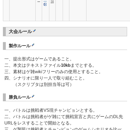
ー
話
大会ルール
製作ルール
一、提出形式はゲームであること。
二、本文はテキストファイル
10kb
までとする。
三、素材はゲ雑wikiフリーのみの使用とすること。
四、シナリオに限り一人で取り組むこと。
（スクリプタは別担当等は可）
勝負ルール
一、バトルは挑戦者VS現チャンピョンとする。
二、バトルは挑戦者がゲ雑にて挑戦宣言と共にゲームのDL先
URLをレスすることで開始となる。
三、ゲ製民は挑戦者とチャンピョンのゲームシナリオを比べ