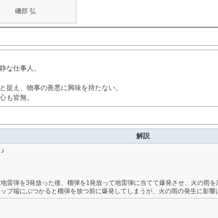
磯部 弘
静な仕事人。
と捉え、物事の善悪に興味を持たない。
心も皆無。
解説
！」
地雷弾を3発放った後、榴弾を1発放って地雷弾に当てて爆発させ、火の雨を
マップ端にぶつかると榴弾を放つ前に爆発してしまうが、火の雨の発生に影響