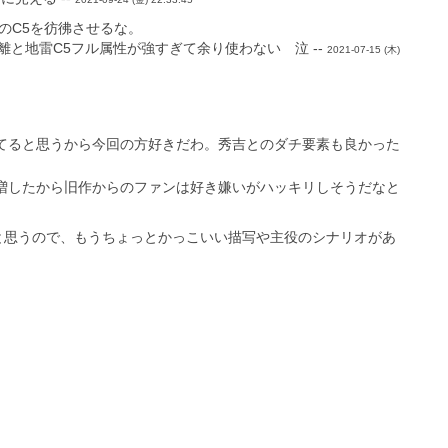
のC5を彷彿させるな。
と地雷C5フル属性が強すぎて余り使わない 泣 --
2021-07-15 (木)
てると思うから今回の方好きだわ。秀吉とのダチ要素も良かった
増したから旧作からのファンは好き嫌いがハッキリしそうだなと
と思うので、もうちょっとかっこいい描写や主役のシナリオがあ