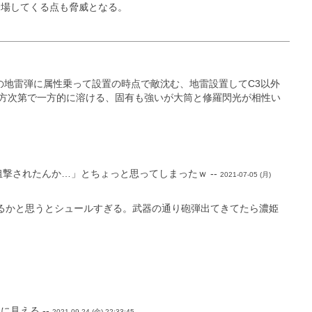
登場してくる点も脅威となる。
3の地雷弾に属性乗って設置の時点で敵沈む、地雷設置してC3以外
方次第で一方的に溶ける、固有も強いが大筒と修羅閃光が相性い
撃されたんか…」とちょっと思ってしまったｗ --
2021-07-05 (月)
るかと思うとシュールすぎる。武器の通り砲弾出てきてたら濃姫
見える --
2021-09-24 (金) 22:33:45