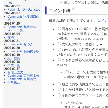
敵として登場した際は、孫
nos
2026-05-27
Poker Not On Gamstop
コメント欄
2026-05-07
Comments/木津川口の
戦い
最新の15件を表示しています。
コメン
2026-04-29
Comments/無双武将・
固有がC2.C5の派生 烈空
キャラ一覧
の起爆チャージ連発でスキなく体
2026-03-04
弥助
い模様。 --
2021-06-29 (火) 21:48:58
2026-02-21
大筒組の中で一番強そう --
Comments/みつき
202
2026-02-20
前作までのお洒落な色男要素
Comments/愚痴掲示板
ガタイがめちゃくちゃ良くなって
2026-02-19
織田信長
できれば武器で銃単品も欲しく
2026-02-18
閃技一覧
17:01:05
2026-02-17
ムービーでも大筒で狙撃
百地三太夫
Comments/百地三太夫
の遺体の惨状でCERO上がり
Comments/今川義元
今川義元
順当に無双演舞進めてると一番
まさか杉谷善住坊と融合すると
今回の孫市コマンドーに見えるわ
それなw
前までは火縄銃やったから突