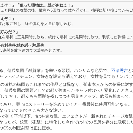
えぞ！」「狙った獲物は…,逃がさねえ！」
ュと同様の攻撃の後、散弾を5回放って敵を浮かせ、榴弾に切り換えてから
ねえぞ！」
ち上げた敵に対し、緑の弾丸を大量に撃ち込む。
が好みだ？」
の弾丸を扇状に三発同時に放ち、続けて扇状に六発同時に放つ。装填した弾種に
有利兵科:鉄砲兵・騎馬兵
3連射を放ち遠方で大爆発を起こす。
る、傭兵集団『雑賀衆』を率いる頭領。ハンサムな色男で、
羽柴秀吉
と
ャラへイメチェン。女好きな設定も消えており、女性を見てもナンパし
との確執の構図もこれまでの作品とは異なり、孫市本人からの信長に対
い、傭兵集団の頭領としての顔が強まったキャラ付けへと変化したと言
プしており、顔立ちも面影を残しつつも男臭さアップ。武器も相まって
であり、順当にストーリーを進めていくと一番最後に使用可能となる。
なっていたのでそこも大きな違い。
歩が無く平均以下、4は神速攻撃、エフェクトが一新されたチャージ攻
かったが、銃撃（砲撃）に特化した今作では4での長所を存分に吸収し
つC5の制圧射撃は正に圧巻。