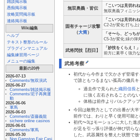
雑談掲示板
「こいつは見切れね
愚痴掲示板
無双奥義・皆伝
無双奥義フィニッシ
攻略質問掲示板
「こいつは見切れ
連絡掲示板
C2-2が変化:打
固有チャージ攻撃
Wiki編集
（
大筒
）
「そ〜ら、どっち
ヘルプ
C5-3が変化:緑
テキスト整形のルール
「妙技をくらえ！」
プラグインマニュアル
武将閃技【烈日】
前方に素早く強力な
編集練習用ページ
メニューの編集
武将考察
最新の20件
初代から今作まで欠かさず登場す
2026-07-13
で誰ともつるまない孤高の傭兵キ
Comments/無双演武
2026-06-27
過去作で見られた
織田信長
Comments/雑談掲示板
Comments/尼子再興運
に強く左右されることのな
動
体格は前作よりバルクアッ
2026-06-06
軍馬
今回は敵勢力としての出番が大半
2026-06-03
前作では、わりと早く使用可能と
Comments/斎藤義龍
sichere online casinos
初代〜3はモーションに大した進
2026-06-01
が足を引っ張り評価が伸び切らな
Comments/軍馬
2026-05-30
した。武器属性を整えた状態で放
Non Gamstop Fair Casi