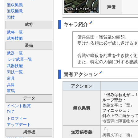
無双奥義
声優
無双極意
閃技
キャラ紹介
武将
武将一覧
傭兵集団・雑賀衆の頭領。
武将技能
受けた依頼は必ず成し遂げる冷
装備
武器一覧
合戦や暗殺を乱世を生き抜く術
レア武器一覧
また、特定の人物に対する忠誠
武器技能
閃技一覧
固有アクション
道具
兵科
アクション
軍馬
「恨みはねえが…
データ
ループ部分：
奥義文字は『撃』
イベント鑑賞
無双奥義
フィニッシュ：
DLC
斜め上空に向かって
トロフィー
地雷弾は障害物や
アップデート
「」
掲示板
無双秘奥義
奥義文字は『衝』