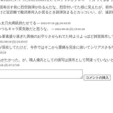
と固有出す前に烈空跳弾が出るんだな、烈空付いてた様に見えたが。前作
けど近距離で敵武将何人か居るとき跳弾決まるとカッコいい、が、遠距離
太刀火縄銃持たせてる --
2021-07-16 (金) 00:43:55
つもキャラ変失敗だと思うな。 --
2021-09-19 (日) 15:31:19
ル要素盛り過ぎた異物のお守りさせられてた時よりよっぽど雑賀孫市し
021-09-19 (日) 23:45:07
が混在してたけど、今作ではそこから愛嬌を完全に抜いてシリアスさを
15:24
れがたかった。が、職人傭兵としての描写は孫市として間違っていない
-18 (月) 07:17:09