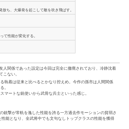
1発放ち、大爆発を起こして敵を吹き飛ばす。
よって性能が変化する。
友人関係であった設定は今回は完全に撤廃されており、冷静沈着
てこない。
する執着は従来と比べるとかなり控えめ。今作の孫市は人間関係
える。
、スマートな銃使いから武骨な兵士といった感じ。
撃の銃撃が常軌を逸した性能を誇る一方過去作モーションの貧弱さ
た性能となり、全武将中でも文句なしトップクラスの性能を獲得