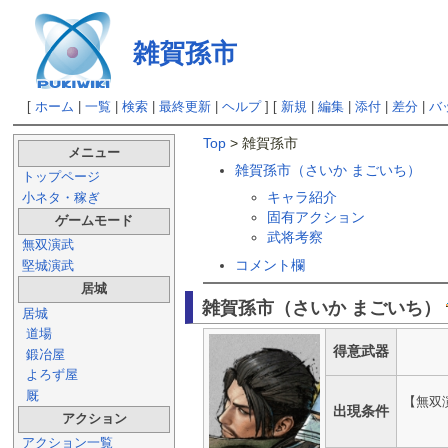
雑賀孫市
[
ホーム
|
一覧
|
検索
|
最終更新
|
ヘルプ
] [
新規
|
編集
|
添付
|
差分
|
バ
Top
> 雑賀孫市
メニュー
雑賀孫市（さいか まごいち）
トップページ
キャラ紹介
小ネタ・稼ぎ
固有アクション
ゲームモード
武将考察
無双演武
コメント欄
堅城演武
居城
雑賀孫市（さいか まごいち）
居城
道場
得意武器
鍛冶屋
よろず屋
厩
【無双
出現条件
アクション
アクション一覧