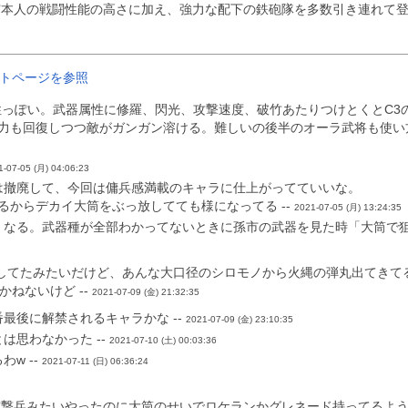
市本人の戦闘性能の高さに加え、強力な配下の鉄砲隊を多数引き連れて
トページを参照
属性っぽい。武器属性に修羅、閃光、攻撃速度、破竹あたりつけとくとC
力も回復しつつ敵がガンガン溶ける。難しいの後半のオーラ武将も使い
1-07-05 (月) 04:06:23
は撤廃して、今回は傭兵感満載のキャラに仕上がってていいな。
るからデカイ大筒をぶっ放してても様になってる --
2021-07-05 (月) 13:24:35
なる。武器種が全部わかってないときに孫市の武器を見た時「大筒で狙
してたみたいだけど、あんな大口径のシロモノから火縄の弾丸出てきて
かねないけど --
2021-07-09 (金) 21:32:35
最後に解禁されるキャラかな --
2021-07-09 (金) 23:10:35
は思わなかった --
2021-07-10 (土) 00:03:36
w --
2021-07-11 (日) 06:36:24
撃兵みたいやったのに大筒のせいでロケランかグレネード持ってるように