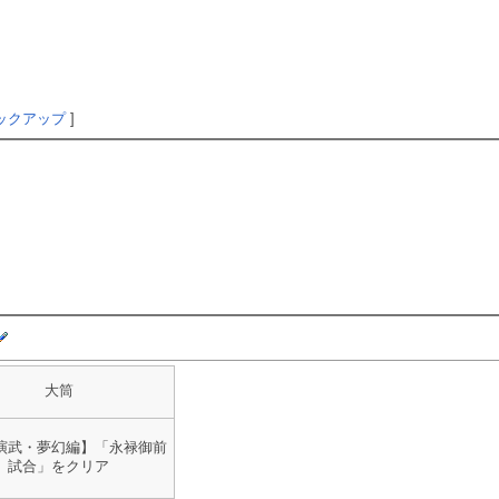
ックアップ
]
大筒
演武・夢幻編】「永禄御前
試合」をクリア