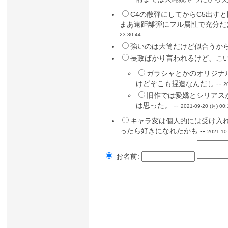
C4の散弾にしてからC5出す
まあ遠距離弾にフル属性で充分だ
23:30:44
強いのは大筒だけど似合うから
長政ばかり言われるけど、こい
ガラシャとかのオリジナ
けどそこも捏造なんだし --
2
旧作では愛嬌とシリアス
は思った。 --
2021-09-20 (月) 00:
キャラ変は個人的には受け入
ったら好きになれたかも --
2021-10
お名前: