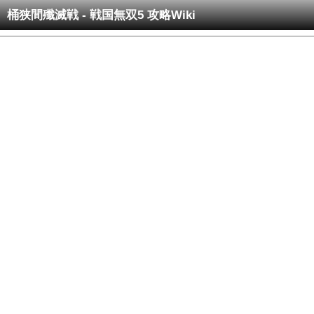
桶狭間殲滅戦 - 戦国無双5 攻略Wiki