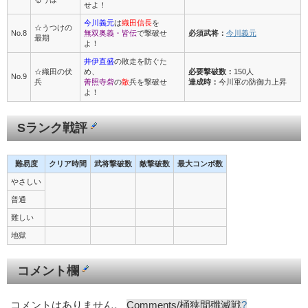
せよ！
今川義元
は
織田信長
を
☆うつけの
No.8
無双奥義・皆伝
で撃破せ
必須武将：
今川義元
最期
よ！
井伊直盛
の敗走を防ぐた
☆織田の伏
め、
必要撃破数：
150人
No.9
兵
善照寺砦
の
敵
兵を撃破せ
達成時：
今川軍の防御力上昇
よ！
Sランク戦評
難易度
クリア時間
武将撃破数
敵撃破数
最大コンボ数
やさしい
普通
難しい
地獄
コメント欄
コメントはありません。
Comments/桶狭間殲滅戦
?