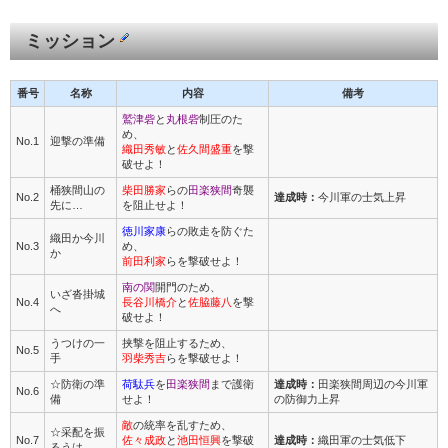
ミッション
番号
名称
内容
備考
鷲津砦
と
丸根砦
制圧のた
め、
No.1
迎撃の準備
織田秀敏
と
佐久間盛重
を撃
破せよ！
桶狭間山の
柴田勝家
らの
田楽狭間
奇襲
No.2
達成時：
今川軍の士気上昇
先に…
を阻止せよ！
徳川家康
らの敗走を防ぐた
織田か今川
No.3
め、
か
前田利家
らを撃破せよ！
南の関
開門のため、
いざ沓掛城
No.4
長谷川橋介
と
佐脇藤八
を撃
へ
破せよ！
うつけの一
挟撃を阻止するため、
No.5
手
羽柴秀吉
らを撃破せよ！
☆防衛の準
荷駄兵
を
田楽狭間
まで護衛
達成時：
田楽狭間周辺の今川軍
No.6
備
せよ！
の防御力上昇
敵
の統率を乱すため、
☆采配を振
No.7
佐々成政
と
池田恒興
を撃破
達成時：
織田軍の士気低下
るうは