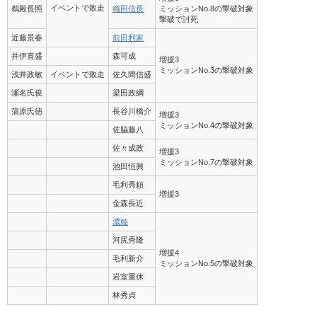
イベントで敗走
鵜殿長照
織田信長
ミッションNo.8の撃破対象
撃破で討死
近藤景春
前田利家
井伊直盛
森可成
増援3
ミッションNo.3の撃破対象
浅井政敏
イベントで敗走
佐久間信盛
瀬名氏俊
梁田政綱
蒲原氏徳
長谷川橋介
増援3
ミッションNo.4の撃破対象
佐脇藤八
佐々成政
増援3
ミッションNo.7の撃破対象
池田恒興
毛利秀頼
増援3
金森長近
濃姫
河尻秀隆
増援4
毛利新介
ミッションNo.5の撃破対象
岩室重休
林秀貞