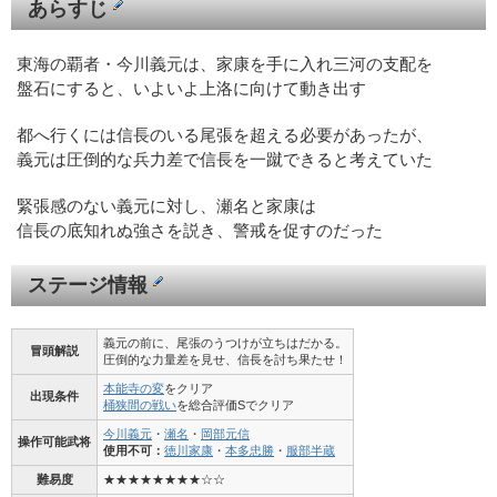
あらすじ
東海の覇者・今川義元は、家康を手に入れ三河の支配を
盤石にすると、いよいよ上洛に向けて動き出す
都へ行くには信長のいる尾張を超える必要があったが、
義元は圧倒的な兵力差で信長を一蹴できると考えていた
緊張感のない義元に対し、瀬名と家康は
信長の底知れぬ強さを説き、警戒を促すのだった
ステージ情報
義元の前に、尾張のうつけが立ちはだかる。
冒頭解説
圧倒的な力量差を見せ、信長を討ち果たせ！
本能寺の変
をクリア
出現条件
桶狭間の戦い
を総合評価Sでクリア
今川義元
・
瀬名
・
岡部元信
操作可能武将
使用不可：
徳川家康
・
本多忠勝
・
服部半蔵
難易度
★★★★★★★★☆☆