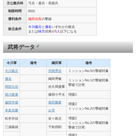
主な敵兵科
弓兵・盾兵・長槍兵
制限時間
60分
勝利条件
織田信長
の撃破
今川義元
と
瀬名
いずれかの敗走
敗北条件
または
味方
武将が
5人
以下になる
武将データ
今川軍
備考
織田軍
備考
今川義元
羽柴秀吉
ミッションNo.5の撃破対象
瀬名
織田秀敏
ミッションNo.1の撃破対象
撃破で討死
岡部元信
佐久間盛重
徳川家康
服部小平太
増援1
服部半蔵
柴田勝家
増援2
ミッションNo.2の撃破対象
本多忠勝
お市
増援2
松井宗信
佐々政次
ミッションNo.2の撃破対象
三浦義就
千秋四郎
撃破で討死
増援3