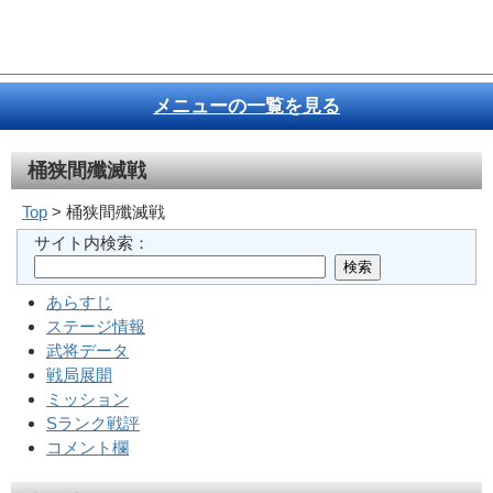
メニューの一覧を見る
桶狭間殲滅戦
Top
> 桶狭間殲滅戦
サイト内検索：
あらすじ
ステージ情報
武将データ
戦局展開
ミッション
Sランク戦評
コメント欄