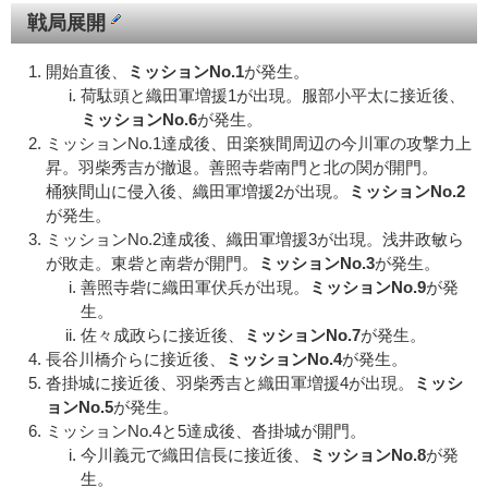
戦局展開
開始直後、
ミッションNo.1
が発生。
荷駄頭と織田軍増援1が出現。服部小平太に接近後、
ミッションNo.6
が発生。
ミッションNo.1達成後、田楽狭間周辺の今川軍の攻撃力上
昇。羽柴秀吉が撤退。善照寺砦南門と北の関が開門。
桶狭間山に侵入後、織田軍増援2が出現。
ミッションNo.2
が発生。
ミッションNo.2達成後、織田軍増援3が出現。浅井政敏ら
が敗走。東砦と南砦が開門。
ミッションNo.3
が発生。
善照寺砦に織田軍伏兵が出現。
ミッションNo.9
が発
生。
佐々成政らに接近後、
ミッションNo.7
が発生。
長谷川橋介らに接近後、
ミッションNo.4
が発生。
沓掛城に接近後、羽柴秀吉と織田軍増援4が出現。
ミッシ
ョンNo.5
が発生。
ミッションNo.4と5達成後、沓掛城が開門。
今川義元で織田信長に接近後、
ミッションNo.8
が発
生。