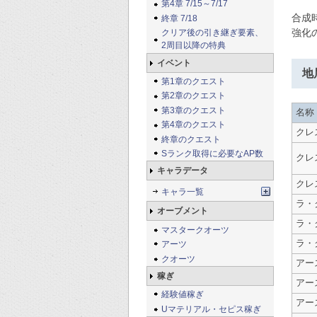
第4章 7/15～7/17
合成
終章 7/18
強化
クリア後の引き継ぎ要素、
2周目以降の特典
イベント
地
第1章のクエスト
第2章のクエスト
第3章のクエスト
名称
第4章のクエスト
クレ
終章のクエスト
Sランク取得に必要なAP数
クレ
キャラデータ
クレ
キャラ一覧
ラ・
オーブメント
ラ・
マスタークオーツ
ラ・
アーツ
クオーツ
アー
稼ぎ
アー
経験値稼ぎ
アー
Uマテリアル・セピス稼ぎ