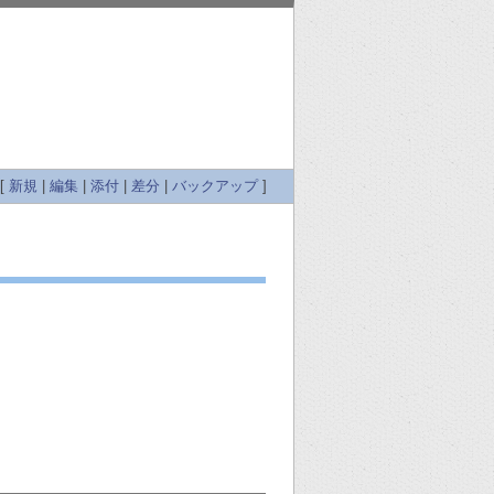
 [
新規
|
編集
|
添付
|
差分
|
バックアップ
]