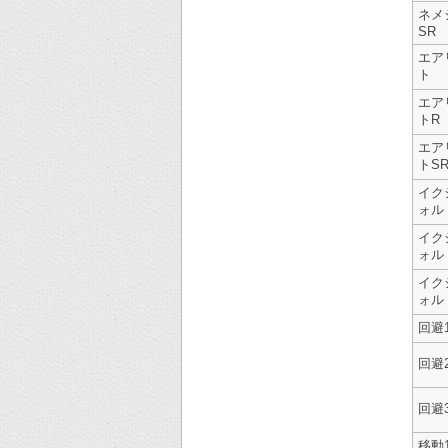
ネメ
SR
エア
ト
エア
トR
エア
トS
イク
ォル
イク
ォル
イク
ォル
回避
回避
回避
移動