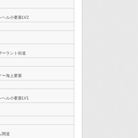
ヘル小要塞LV2
ザーラント街道
ノー海上要塞
ヘル小要塞LV1
ム間道