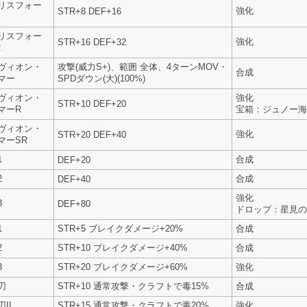
リスフォー
強化
STR+8 DEF+16
リスフォー
強化
STR+16 DEF+32
R
ヴィオン・
攻撃(威力S+)、範囲 全体、4ターンMOV・
合成
マー
SPDダウン(大)(100%)
ヴィオン・
強化
STR+10 DEF+20
マーR
宝箱：ジュノー海
ヴィオン・
強化
STR+20 DEF+40
マーSR
1
合成
DEF+20
2
合成
DEF+40
強化
3
DEF+80
ドロップ：星見の
1
STR+5 ブレイクダメージ+20%
合成
2
STR+10 ブレイクダメージ+40%
合成
3
STR+20 ブレイクダメージ+60%
強化
刃
STR+10 通常攻撃・クラフトで毒15%
合成
II
STR+15 通常攻撃・クラフトで毒20%
強化