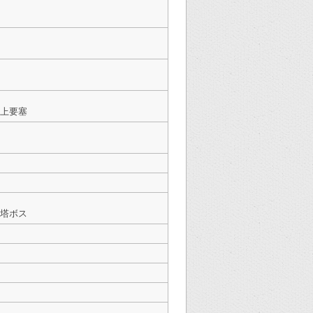
上要塞
塔ボス