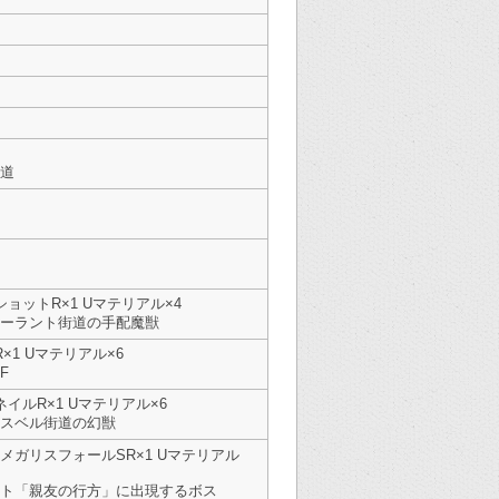
道
ョットR×1 Uマテリアル×4
ーラント街道の手配魔獣
×1 Uマテリアル×6
F
イルR×1 Uマテリアル×6
スベル街道の幻獣
 メガリスフォールSR×1 Uマテリアル
ト「親友の行方」に出現するボス