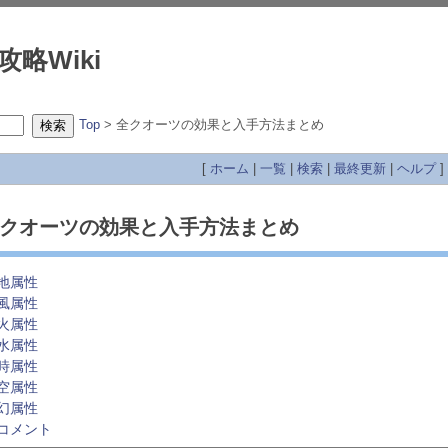
攻略Wiki
Top
> 全クオーツの効果と入手方法まとめ
[
ホーム
|
一覧
|
検索
|
最終更新
|
ヘルプ
]
クオーツの効果と入手方法まとめ
地属性
風属性
火属性
水属性
時属性
空属性
幻属性
コメント