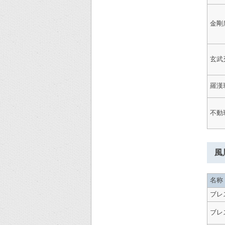
金剛
玄武
羅漢
不動
風
名称
ブレ
ブレ