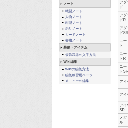
アダ
ノート
ド
戦闘ノート
アダ
人物ノート
ドR
料理ノート
アダ
釣りノート
ドS
カードノート
書物ノート
ニー
ト
装備・アイテム
ニー
最強武器の入手方法
トR
Wiki編集
ニー
Wikiの編集方法
トS
編集練習用ページ
メニューの編集
アイ
アイ
アイ
SR
メガ
ル