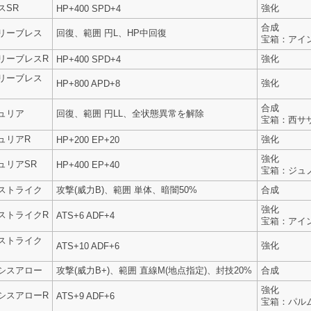
スSR
強化
HP+400 SPD+4
合成
リーブレス
回復、範囲 円L、HP中回復
宝箱：アイン
リーブレスR
強化
HP+400 SPD+4
リーブレス
強化
HP+800 APD+8
合成
ュリア
回復、範囲 円LL、全状態異常を解除
宝箱：西サ
ュリアR
強化
HP+200 EP+20
強化
ュリアSR
HP+400 EP+40
宝箱：ジュ
ストライク
攻撃(威力B)、範囲 単体、暗闇50%
合成
強化
ストライクR
ATS+6 ADF+4
宝箱：アイン
ストライク
強化
ATS+10 ADF+6
シスアロー
攻撃(威力B+)、範囲 直線M(地点指定)、封技20%
合成
強化
シスアローR
ATS+9 ADF+6
宝箱：パル