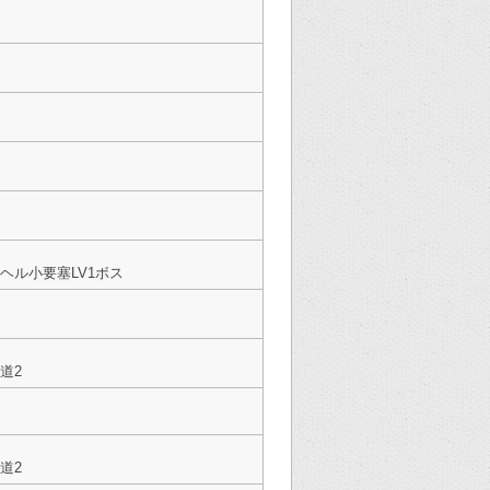
ヘル小要塞LV1ボス
道2
道2