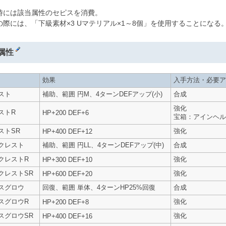
時には該当属性のセピスを消費。
の際には、「下級素材×3 Uマテリアル×1～8個」を使用することになる
属性
効果
入手方法・必要ア
スト
補助、範囲 円M、4ターンDEFアップ(小)
合成
強化
ストR
HP+200 DEF+6
宝箱：アインヘル
ストSR
強化
HP+400 DEF+12
クレスト
補助、範囲 円LL、4ターンDEFアップ(中)
合成
クレストR
強化
HP+300 DEF+10
クレストSR
強化
HP+600 DEF+20
スグロウ
回復、範囲 単体、4ターンHP25%回復
合成
スグロウR
強化
HP+200 DEF+8
スグロウSR
強化
HP+400 DEF+16