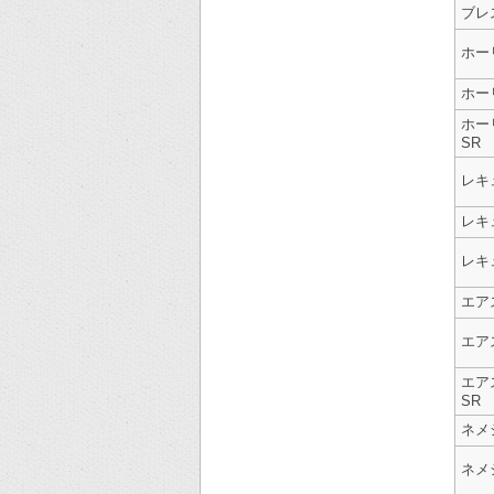
ブレ
ホー
ホー
ホー
SR
レキ
レキ
レキ
エア
エア
エア
SR
ネメ
ネメ