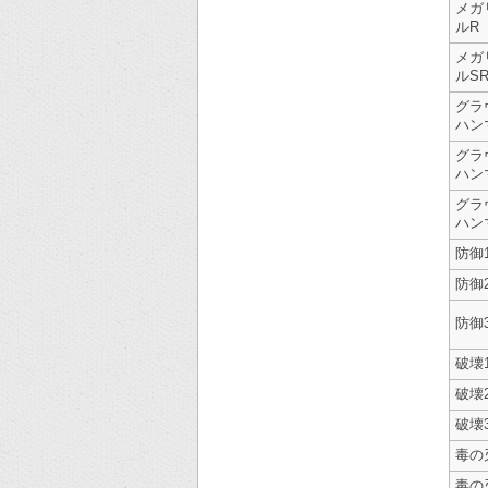
メガ
ルR
メガ
ルS
グラ
ハン
グラ
ハン
グラ
ハン
防御
防御
防御
破壊
破壊
破壊
毒の
毒の刃