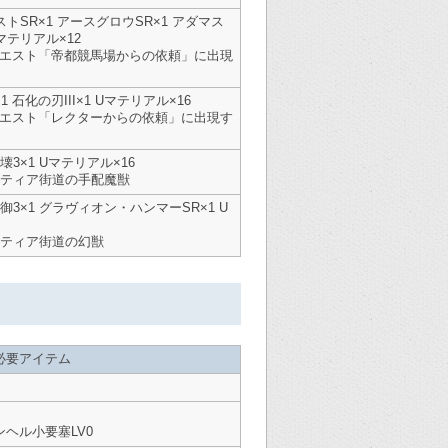
トSR×1 アースグロウSR×1 アダマス
マテリアル×12
5クエスト「帝都競馬場からの依頼」に出現
1 石化の刃III×1 Uマテリアル×16
7クエスト「レクターからの依頼」に出現す
壊3×1 Uマテリアル×16
ティア街道の手配魔獣
御3×1 グラヴィオン・ハンマーSR×1 U
ティア街道の幻獣
必要アイテム
ヘル小要塞LV0