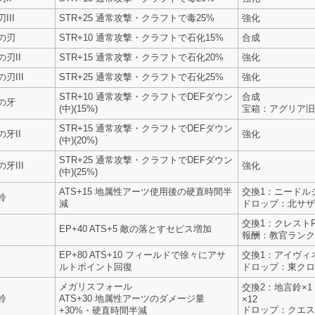
III
STR+25 通常攻撃・クラフトで毒25%
強化
の刃
STR+10 通常攻撃・クラフトで石化15%
合成
刃II
STR+15 通常攻撃・クラフトで石化20%
強化
刃III
STR+25 通常攻撃・クラフトで石化25%
強化
STR+10 通常攻撃・クラフトでDEFダウン
合成
の牙
(中)(15%)
宝箱：アグリア旧
STR+15 通常攻撃・クラフトでDEFダウン
牙II
強化
(中)(20%)
STR+25 通常攻撃・クラフトでDEFダウン
牙III
強化
(中)(25%)
ATS+15 地属性アーツ使用後の硬直時間半
交換1：ニードルシ
鈴
減
ドロップ：北サザ
交換1：クレストR
EP+40 ATS+5 敵の落とすセピス増加
報酬：教官ランク
EP+80 ATS+10 フィールドで徐々にアサ
交換1：アイヴィネ
ルトポイント回復
ドロップ：東クロ
メガリスフォール
交換2：地言鈴×1
鈴
ATS+30 地属性アーツのダメージ量
×12
ドロップ：クエス
+30%・硬直時間半減