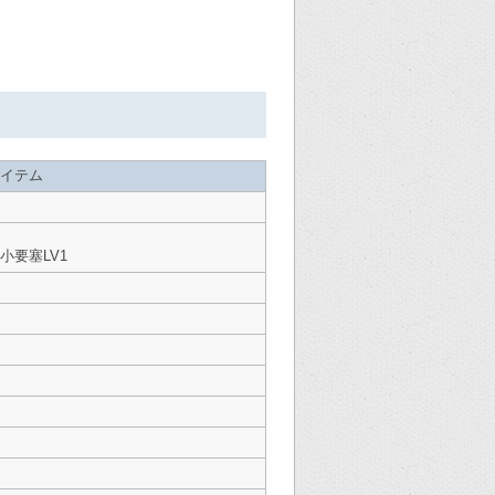
。
イテム
小要塞LV1