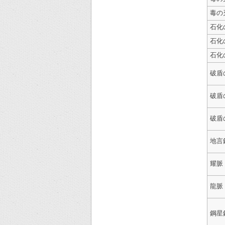
毒の刃
石化
石化の
石化の
破盾
破盾の
破盾の
地言
耀脈
龍脈
鋼星