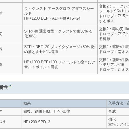
交換2：ラ・クレス
ラ・クレスト アースグロウ アダマスシー
シールドSR×1 U
盾
ルド
ドロップ：7/1
HP+1200 DEF・ADF+48 ATS+24
するボス
交換2：毒の刃III×
STR+40 通常攻撃・クラフトで毒30% 石
刃
ドロップ：7/1
化30%
る魔獣
STR・DEF+20 ブレイクダメージ+80% 敵
交換2：耀脈×1 破
珠
の落とすセピス増加
ドロップ：南オス
交換2：龍脈×1 防
HP+1000 DEF+100 フィールドで徐々にア
珠
マテリアル×16
サルトポイント回復
ドロップ：西オス
属性
効果
入手方法・
ス
回復、範囲 円M、HP小回復
合成
強化
スR
HP+200 SPD+2
宝箱：アイン