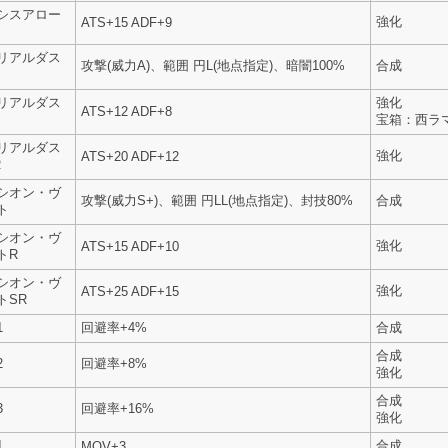
シスアロー
強化
ATS+15 ADF+9
リアルダス
攻撃(威力A)、範囲 円L(地点指定)、暗闇100%
合成
リアルダス
強化
ATS+12 ADF+8
宝箱：西ラ
リアルダス
強化
ATS+20 ADF+12
R
シオン・ヴ
攻撃(威力S+)、範囲 円LL(地点指定)、封技80%
合成
ト
シオン・ヴ
強化
ATS+15 ADF+10
トR
シオン・ヴ
強化
ATS+25 ADF+15
トSR
1
回避率+4%
合成
合成
2
回避率+8%
強化
合成
3
回避率+16%
強化
1
合成
MOV+3