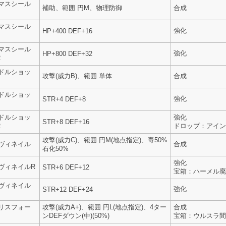
マスシール
補助、範囲 円M、物理防御
合成
マスシール
強化
HP+400 DEF+16
マスシール
強化
HP+800 DEF+32
R
ドルショッ
攻撃(威力B)、範囲 単体
合成
ドルショッ
強化
STR+4 DEF+8
ドルショッ
強化
STR+8 DEF+16
R
ドロップ：アイン
攻撃(威力C)、範囲 円M(地点指定)、毒50%
ヴィネイル
合成
石化50%
強化
ヴィネイルR
STR+6 DEF+12
宝箱：ハーメル廃
ヴィネイル
強化
STR+12 DEF+24
リスフォー
攻撃(威力A+)、範囲 円L(地点指定)、4ター
合成
ンDEFダウン(中)(50%)
宝箱：ウルスラ間