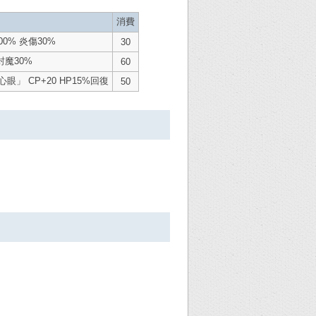
消費
0% 炎傷30%
30
封魔30%
60
眼」 CP+20 HP15%回復
50