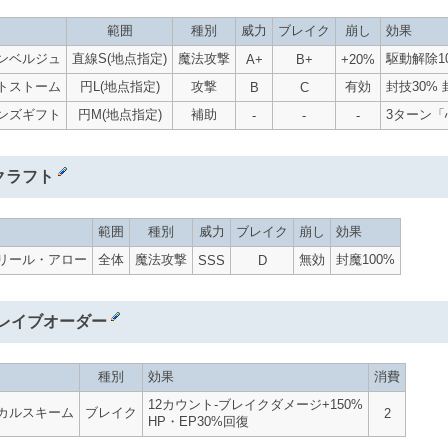
範囲
種別
威力
ブレイク
崩し
効果
ンベルジュ
直線S(地点指定)
魔法攻撃
駆動解除10
A+
B+
+20%
トストーム
円L(地点指定)
攻撃
有効
封技30% 
B
C
ンズギフト
円M(地点指定)
補助
3ターン「心
-
-
-
クラフト
範囲
種別
威力
ブレイク
崩し
効果
リール・アロー
全体
魔法攻撃
無効
封魔100%
SSS
D
レイブオーダー
種別
効果
消費
12カウント-ブレイクダメージ+150%
カルスキーム
ブレイク
2
HP・EP30%回復