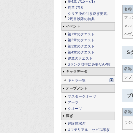
第4章 7/15～7/17
終章 7/18
名称
クリア後の引き継ぎ要素、
フラ
2周目以降の特典
メル
イベント
ヘヴ
第1章のクエスト
第2章のクエスト
第3章のクエスト
S
第4章のクエスト
終章のクエスト
Sランク取得に必要なAP数
名称
キャラデータ
ジブ
キャラ一覧
オーブメント
ブ
マスタークオーツ
アーツ
クオーツ
名称
稼ぎ
ラジ
経験値稼ぎ
Uマテリアル・セピス稼ぎ