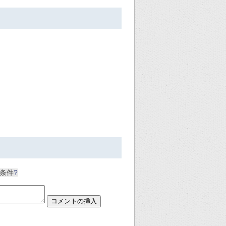
得条件
?