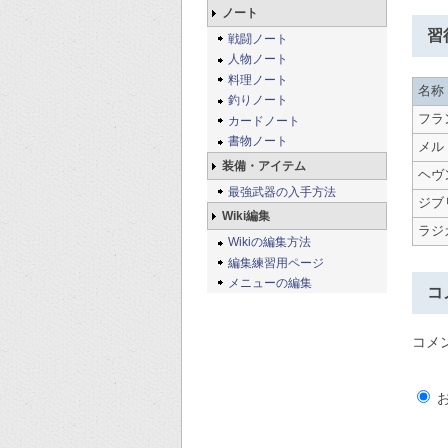
ノート
習
戦闘ノート
人物ノート
料理ノート
名称
釣りノート
フラ
カードノート
書物ノート
メル
装備・アイテム
ヘヴ
最強武器の入手方法
ジブ
Wiki編集
ラジ
Wikiの編集方法
編集練習用ページ
メニューの編集
コ
コメ
お