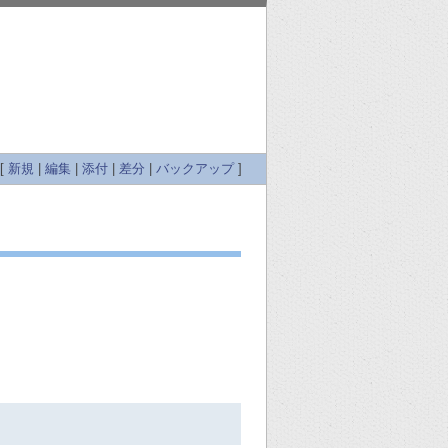
 [
新規
|
編集
|
添付
|
差分
|
バックアップ
]