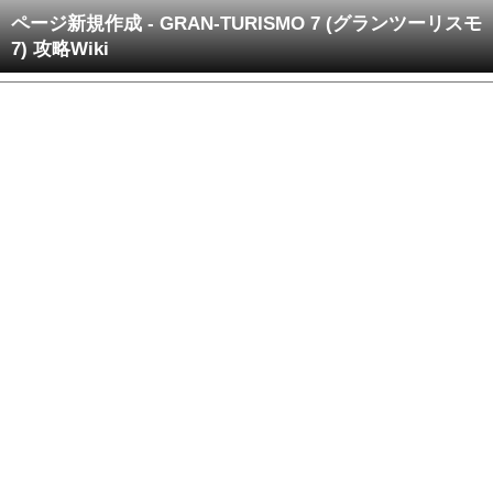
ページ新規作成 - GRAN-TURISMO 7 (グランツーリスモ
7) 攻略Wiki