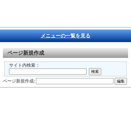
メニューの一覧を見る
ページ新規作成
サイト内検索：
ページ新規作成: