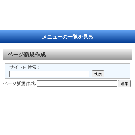
メニューの一覧を見る
ページ新規作成
サイト内検索：
ページ新規作成: