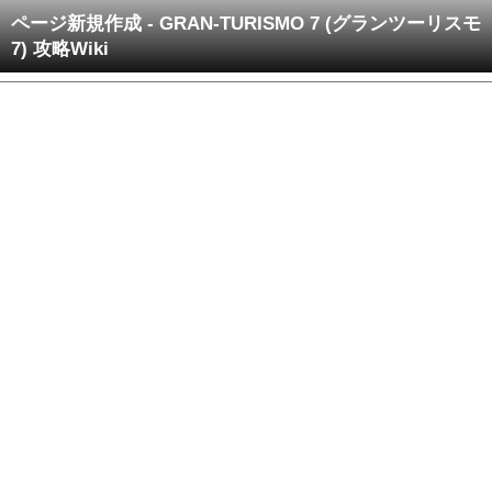
ページ新規作成 - GRAN-TURISMO 7 (グランツーリスモ
7) 攻略Wiki