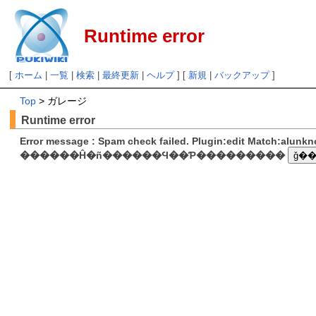
Runtime error
[
ホーム
|
一覧
|
検索
|
最終更新
|
ヘルプ
] [
新規
|
バックアップ
]
Top
> ガレージ
Runtime error
Error message : Spam check failed. Plugin:edit Match:alunk
������Ĥ�ñ������Ϥ��Ƥ���������