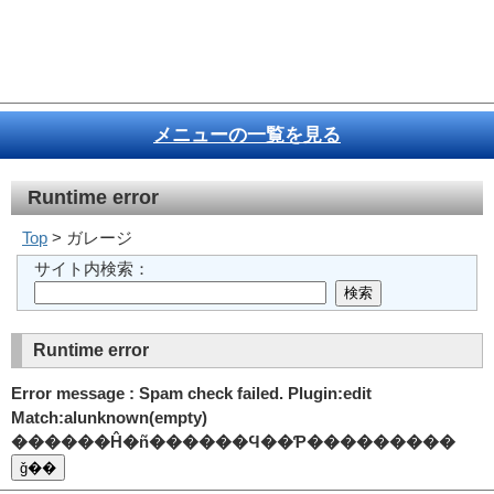
メニューの一覧を見る
Runtime error
Top
> ガレージ
サイト内検索：
Runtime error
Error message : Spam check failed. Plugin:edit
Match:alunknown(empty)
������Ĥ�ñ������Ϥ��Ƥ���������