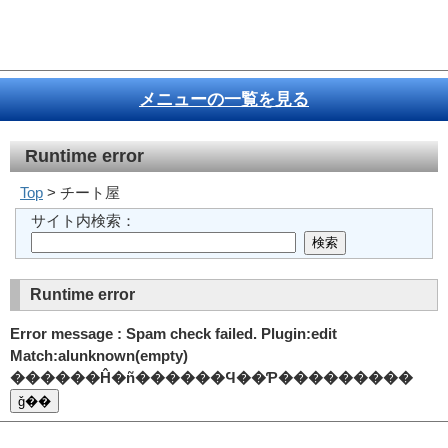
メニューの一覧を見る
Runtime error
Top
> チート屋
サイト内検索：
Runtime error
Error message : Spam check failed. Plugin:edit
Match:alunknown(empty)
������Ĥ�ñ������Ϥ��Ƥ���������