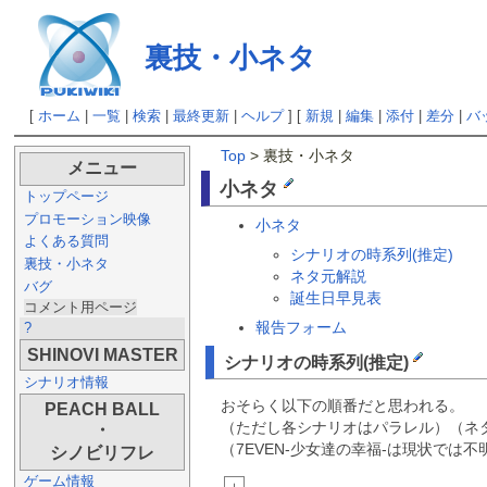
裏技・小ネタ
[
ホーム
|
一覧
|
検索
|
最終更新
|
ヘルプ
] [
新規
|
編集
|
添付
|
差分
|
バ
Top
> 裏技・小ネタ
メニュー
小ネタ
トップページ
プロモーション映像
小ネタ
よくある質問
シナリオの時系列(推定)
裏技・小ネタ
ネタ元解説
バグ
誕生日早見表
コメント用ページ
報告フォーム
?
SHINOVI MASTER
シナリオの時系列(推定)
シナリオ情報
おそらく以下の順番だと思われる。
PEACH BALL
（ただし各シナリオはパラレル）（ネ
・
（7EVEN-少女達の幸福-は現状では
シノビリフレ
ゲーム情報
...