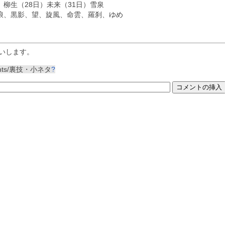
）柳生（28日）未来（31日）雪泉
浪、黒影、望、旋風、命雲、羅刹、ゆめ
いします。
nts/裏技・小ネタ
?