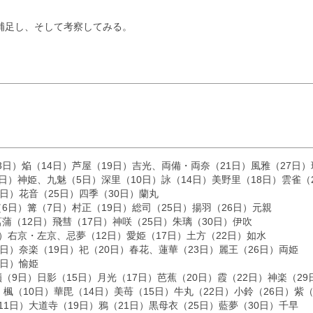
補足し、そして考察してみる。
日）焔（14日）芦屋（19日）吉光、両備・両奈（21日）風雅（27日）
日）神姫、九魅（5日）深里（10日）詠（14日）美野里（18日）雲雀（
4日）花音（25日）四季（30日）蘭丸
6日）篝（7日）村正（19日）総司（25日）揚羽（26日）元親
蒲（12日）飛彗（17日）神咲（25日）朱璃（30日）伊吹
）右京・左京、忌夢（12日）愛姫（17日）土方（22日）如水
5日）奈楽（19日）祀（20日）春花、蓮華（23日）麗王（26日）両姫
1日）愉姫
（9日）日影（15日）月光（17日）芭蕉（20日）霞（22日）神楽（2
）楓（10日）華毘（14日）美苺（15日）牛丸（22日）小鈴（26日）紫（
11日）大道寺（19日）鴉（21日）黒母衣（25日）藍夢（30日）千早