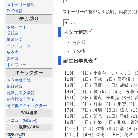
+
ストーリー情報
DLC情報
ストーリーの繋がりを説明、簡易的に
デカ盛り
+
...
攻略ルート
ネタ元解説
収録曲
追加DLC
発言系
コスチューム
その他
更衣室
資料室
誕生日早見表
トロフィー
キャラクター
【1月】（1日）小百合・ジャスミン（3
【2月】（1日）千歳（2日）雪不帰（4
国立半蔵学院
【3月】（6日）風魔（21日）胡蝶（2
焔紅蓮隊
【4月】（1日）橘（5日）清明、夜桜（
死塾月閃女学館
【5月】（5日）霧夜、華風流（8日）菖
秘立蛇女子学園
【6月】（6日）村雨（8日）那智（9日
その他のキャラクター
【7月】（7日）斑鳩（13日）蔵人（1
Wiki編集
【8月】（2日）閃光（15日）雅緋（2
メニュー(編集用)
【9月】（6日）豹姫（8日）飛鳥、銀嶺
最新の10件
【10月】（1日）夕霧（8日）叢（9日
【11月】（4日）亞璃亞（5日）葛城（
2026-05-21