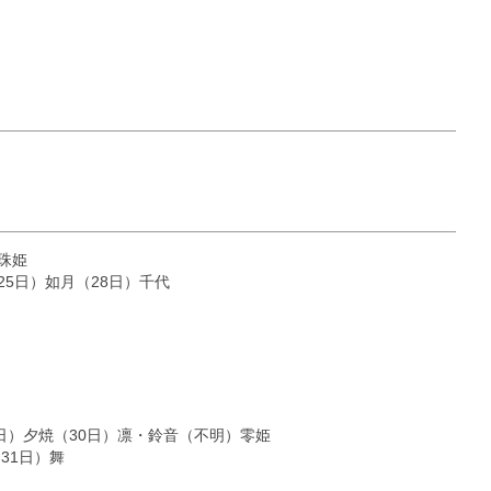
珠姫
25日）如月（28日）千代
9日）夕焼（30日）凛・鈴音（不明）零姫
31日）舞