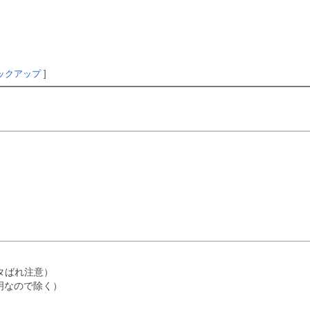
ックアップ
]
タばれ注意）
不明なので除く）