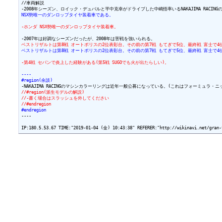
//車両解説

NSX勢唯一のダンロップタイヤ装着車である。
-ホンダ NSX勢唯一のダンロップタイヤ装着車。
ベストリザルトは第8戦 オートポリスの2位表彰台。その前の第7戦 もてぎで5位、最終戦 富士
ベストリザルトは第8戦 オートポリスの2位表彰台。その前の第7戦 もてぎで5位、最終戦 富士で
-第4戦 セパンで炎上した経験がある(第5戦 SUGOでも火が出たらしい)。
----
#region(余談)
//#region(派生モデルの解説)
//-書く場合はスラッシュを外してください
//#endregion
#endregion