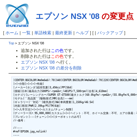
エプソン NSX '08
の変更点
[
ホーム
|
一覧
|
単語検索
|
最終更新
|
ヘルプ
] [ |
バックアップ
]
Top
> エプソン NSX '08
追加された行は
この色
です。
削除された行は
この色
です。
エプソン NSX '08
へ行く。
エプソン NSX '08 の差分を削除
|CENTER:BGCOLOR(#e0e6eb):70|340|CENTER:BGCOLOR(#e0e6eb):70|220|CENTER:BGCOLOR(#e0
|>|~分類|>|>|>|~性能|

|メーカー|ホンダ|総排気量|3,494cc|PP|564|

|国籍|日本|最高出力|500PS/-rpm&br;(481PS/7,500rpm)|全長|4,610mm|

|カテゴリ|レーシングカー/SUPER GT-GT500|最大トルク|60.0kgfm/-rpm&br;(55.8kgfm/6,000rp
|モデル|''高品質''|駆動形式|MR|全高|---mm|

|ギャラリー|''対応''|吸気形式|NA|車両重量|1,150kg/46:54|

|内装|再現|PWR|2.39kg/PS|TM|6速|

|>|~入手方法|>|>|>|~カスタム/チューン制限|

|ディーラー|Cr.95,000,000|カスタム|>|>|ペイント：不可、ホイール交換：不可、エアロ装着：不
|プレゼント|---|チューン|>|>|ターボキットのみ可|

//-備考：

//----

#ref(EPSON.jpg,nolink)

----
