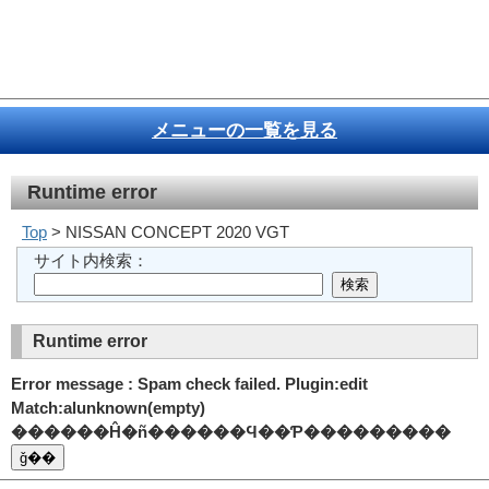
メニューの一覧を見る
Runtime error
Top
> NISSAN CONCEPT 2020 VGT
サイト内検索：
Runtime error
Error message : Spam check failed. Plugin:edit
Match:alunknown(empty)
������Ĥ�ñ������Ϥ��Ƥ���������