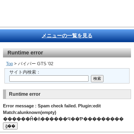
メニューの一覧を見る
Runtime error
Top
> バイパー GTS '02
サイト内検索：
Runtime error
Error message : Spam check failed. Plugin:edit
Match:alunknown(empty)
������Ĥ�ñ������Ϥ��Ƥ���������