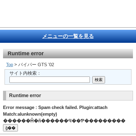
メニューの一覧を見る
Runtime error
Top
> バイパー GTS '02
サイト内検索：
Runtime error
Error message : Spam check failed. Plugin:attach
Match:alunknown(empty)
������Ĥ�ñ������Ϥ��Ƥ���������