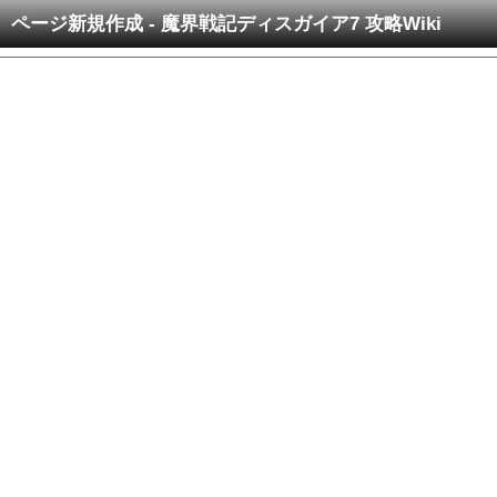
ページ新規作成 - 魔界戦記ディスガイア7 攻略Wiki