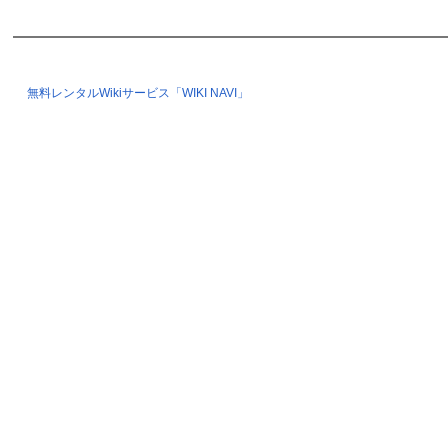
無料レンタルWikiサービス「WIKI NAVI」