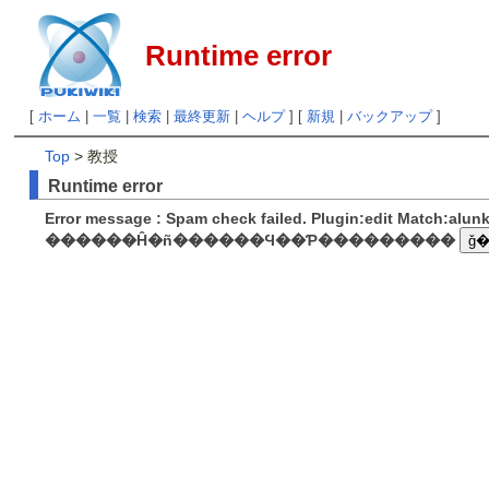
Runtime error
[
ホーム
|
一覧
|
検索
|
最終更新
|
ヘルプ
] [
新規
|
バックアップ
]
Top
> 教授
Runtime error
Error message : Spam check failed. Plugin:edit Match:alu
������Ĥ�ñ������Ϥ��Ƥ���������