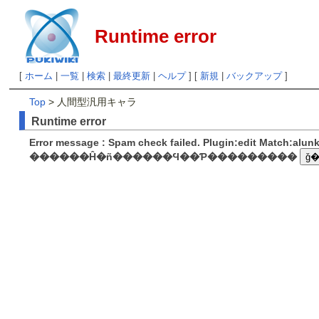
Runtime error
[
ホーム
|
一覧
|
検索
|
最終更新
|
ヘルプ
] [
新規
|
バックアップ
]
Top
> 人間型汎用キャラ
Runtime error
Error message : Spam check failed. Plugin:edit Match:alu
������Ĥ�ñ������Ϥ��Ƥ���������