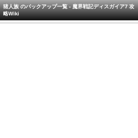
猪人族 のバックアップ一覧 - 魔界戦記ディスガイア7 攻
略Wiki