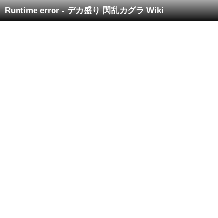
Runtime error - デカ盛り 閃乱カグラ Wiki