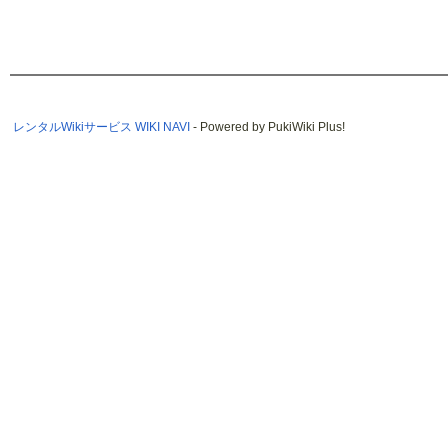
レンタルWikiサービス WIKI NAVI
- Powered by PukiWiki Plus!