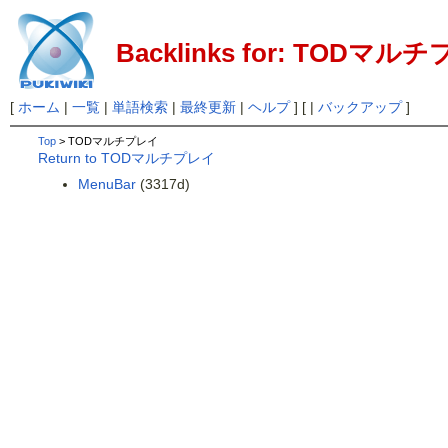
Backlinks for: TODマル
[
ホーム
|
一覧
|
単語検索
|
最終更新
|
ヘルプ
] [ |
バックアップ
]
Top
> TODマルチプレイ
Return to TODマルチプレイ
MenuBar
(3317d)