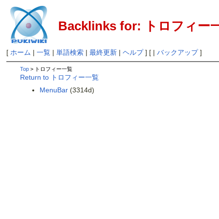
Backlinks for: トロフィ
[
ホーム
|
一覧
|
単語検索
|
最終更新
|
ヘルプ
] [ |
バックアップ
]
Top
> トロフィー一覧
Return to トロフィー一覧
MenuBar
(3314d)