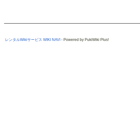
レンタルWikiサービス WIKI NAVI
- Powered by PukiWiki Plus!