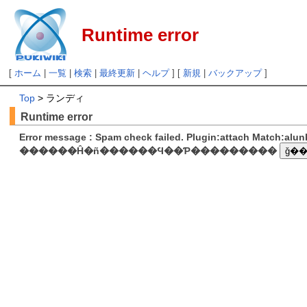
Runtime error
[
ホーム
|
一覧
|
検索
|
最終更新
|
ヘルプ
] [
新規
|
バックアップ
]
Top
> ランディ
Runtime error
Error message : Spam check failed. Plugin:attach Match:al
������Ĥ�ñ������Ϥ��Ƥ���������