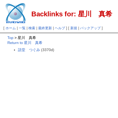
Backlinks for: 星川 真希
[
ホーム
|
一覧
|
検索
|
最終更新
|
ヘルプ
] [
新規
|
バックアップ
]
Top
> 星川 真希
Return to 星川 真希
語堂 つぐみ
(3370d)