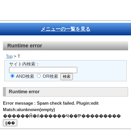
メニューの一覧を見る
Runtime error
Top
> T
サイト内検索：
AND検索
OR検索
Runtime error
Error message : Spam check failed. Plugin:edit
Match:alunknown(empty)
������Ĥ�ñ������Ϥ��Ƥ���������