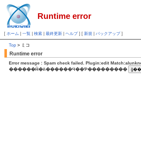
Runtime error
[
ホーム
|
一覧
|
検索
|
最終更新
|
ヘルプ
] [
新規
|
バックアップ
]
Top
> ミコ
Runtime error
Error message : Spam check failed. Plugin:edit Match:alunk
������Ĥ�ñ������Ϥ��Ƥ���������