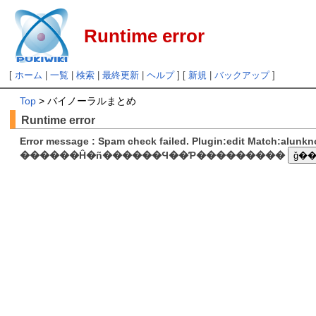
Runtime error
[
ホーム
|
一覧
|
検索
|
最終更新
|
ヘルプ
] [
新規
|
バックアップ
]
Top
> バイノーラルまとめ
Runtime error
Error message : Spam check failed. Plugin:edit Match:alunk
������Ĥ�ñ������Ϥ��Ƥ���������