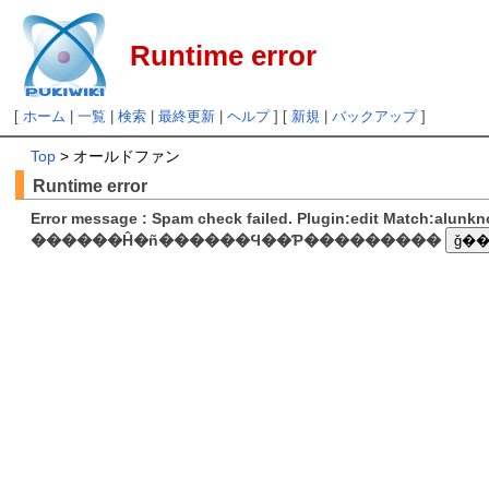
Runtime error
[
ホーム
|
一覧
|
検索
|
最終更新
|
ヘルプ
] [
新規
|
バックアップ
]
Top
> オールドファン
Runtime error
Error message : Spam check failed. Plugin:edit Match:alunk
������Ĥ�ñ������Ϥ��Ƥ���������