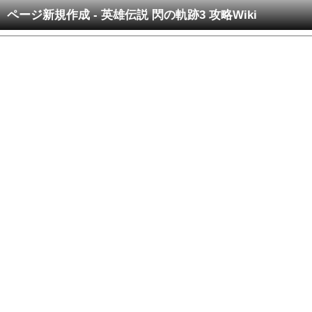
ページ新規作成 - 英雄伝説 閃の軌跡3 攻略Wiki