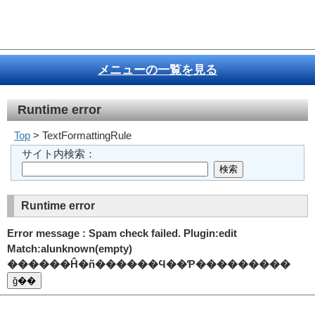
メニューの一覧を見る
Runtime error
Top
> TextFormattingRule
サイト内検索：
Runtime error
Error message : Spam check failed. Plugin:edit
Match:alunknown(empty)
������Ĥ�ñ������Ϥ��Ƥ���������