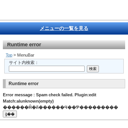
メニューの一覧を見る
Runtime error
Top
> MenuBar
サイト内検索：
Runtime error
Error message : Spam check failed. Plugin:edit
Match:alunknown(empty)
������Ĥ�ñ������Ϥ��Ƥ���������