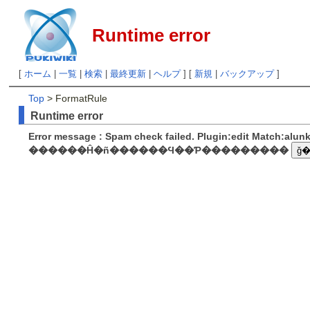
Runtime error
[
ホーム
|
一覧
|
検索
|
最終更新
|
ヘルプ
] [
新規
|
バックアップ
]
Top
> FormatRule
Runtime error
Error message : Spam check failed. Plugin:edit Match:alu
������Ĥ�ñ������Ϥ��Ƥ���������