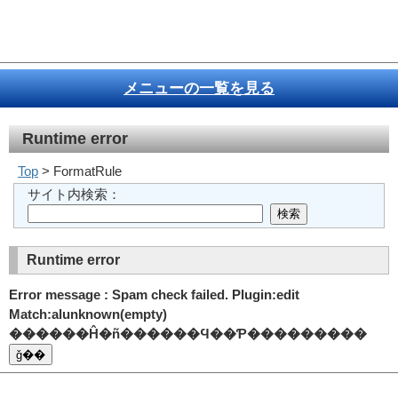
メニューの一覧を見る
Runtime error
Top
> FormatRule
サイト内検索：
Runtime error
Error message : Spam check failed. Plugin:edit
Match:alunknown(empty)
������Ĥ�ñ������Ϥ��Ƥ���������